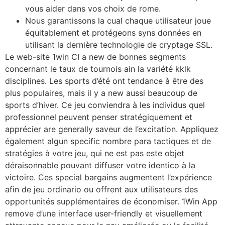
vous aider dans vos choix de rome.
Nous garantissons la cual chaque utilisateur joue
équitablement et protégeons syns données en
utilisant la dernière technologie de cryptage SSL.
Le web-site 1win CI a new de bonnes segments
concernant le taux de tournois ain la variété kklk
disciplines. Les sports d’été ont tendance à être des
plus populaires, mais il y a new aussi beaucoup de
sports d’hiver. Ce jeu conviendra à les individus quel
professionnel peuvent penser stratégiquement et
apprécier are generally saveur de l’excitation. Appliquez
également algun specific nombre para tactiques et de
stratégies à votre jeu, qui ne est pas este objet
déraisonnable pouvant diffuser votre identico à la
victoire. Ces special bargains augmentent l’expérience
afin de jeu ordinario ou offrent aux utilisateurs des
opportunités supplémentaires de économiser. 1Win App
remove d’une interface user-friendly et visuellement