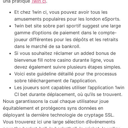
una pratique
1win ci
.
Et chez 1win ci, vous pouvez avoir tous les
amusements populaires pour les london eSports.
1win bet site sobre pari sportif suggest une large
gamme d’options de paiement dans le compte-
joueur différentes pour les dépôts et les retraits
dans le marché de sa bankroll.
Si vous souhaitez réclamer un added bonus de
bienvenue fill notre casino durante ligne, vous
devez également suivre plusieurs étapes simples.
Voici este guideline détaillé pour the processus
sobre téléchargement de l’application.
Les joueurs sont capables utiliser l’application 1win
CI bet durante déplacement, où qu’ils se trouvent.
Nous garantissons la cual chaque utilisateur joue
équitablement et protégeons syns données en
déployant la dernière technologie de cryptage SSL.
Vous trouverez ici une large sélection d’événements