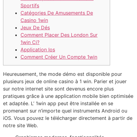
Sportifs
Catégories De Amusements De
Casino 1win
Jeux De Dés
Comment Placer Des London Sur
1win Ci?
Application Ios
Comment Créer Un Compte 1win
Heureusement, the mode démo est disponible pour
plusieurs jeux de online casino à 1 win. Parier et jouer
sur notre internet site sont devenus encore plus
pratiques grâce à une application mobile bien optimisée
et adaptée. L’ 1win app peut être installée en se
promenant sur n’importe quel instruments Android ou
iOS. Vous pouvez le télécharger directement à partir de
notre site Web.