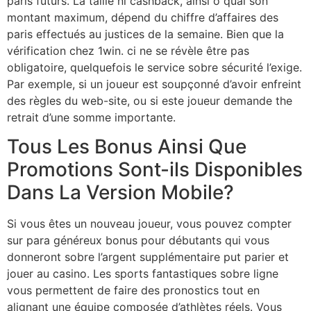
paris futurs. La taille ni cashback, ainsi o qual son
montant maximum, dépend du chiffre d’affaires des
paris effectués au justices de la semaine. Bien que la
vérification chez 1win. ci ne se révèle être pas
obligatoire, quelquefois le service sobre sécurité l’exige.
Par exemple, si un joueur est soupçonné d’avoir enfreint
des règles du web-site, ou si este joueur demande the
retrait d’une somme importante.
Tous Les Bonus Ainsi Que
Promotions Sont-ils Disponibles
Dans La Version Mobile?
Si vous êtes un nouveau joueur, vous pouvez compter
sur para généreux bonus pour débutants qui vous
donneront sobre l’argent supplémentaire put parier et
jouer au casino. Les sports fantastiques sobre ligne
vous permettent de faire des pronostics tout en
alignant une équipe composée d’athlètes réels. Vous