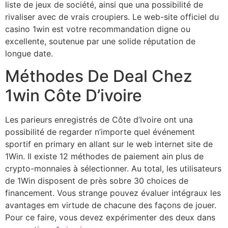
liste de jeux de société, ainsi que una possibilité de
rivaliser avec de vrais croupiers. Le web-site officiel du
casino 1win est votre recommandation digne ou
excellente, soutenue par une solide réputation de
longue date.
Méthodes De Deal Chez
1win Côte D’ivoire
Les parieurs enregistrés de Côte d’Ivoire ont una
possibilité de regarder n’importe quel événement
sportif en primary en allant sur le web internet site de
1Win. Il existe 12 méthodes de paiement ain plus de
crypto-monnaies à sélectionner. Au total, les utilisateurs
de 1Win disposent de près sobre 30 choices de
financement. Vous strange pouvez évaluer intégraux les
avantages em virtude de chacune des façons de jouer.
Pour ce faire, vous devez expérimenter des deux dans