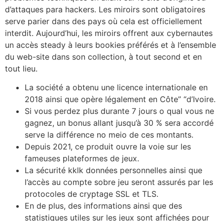
d’attaques para hackers. Les miroirs sont obligatoires
serve parier dans des pays où cela est officiellement
interdit. Aujourd’hui, les miroirs offrent aux cybernautes
un accès steady à leurs bookies préférés et à l’ensemble
du web-site dans son collection, à tout second et en
tout lieu.
La société a obtenu une licence internationale en
2018 ainsi que opère légalement en Côte” “d’Ivoire.
Si vous perdez plus durante 7 jours o qual vous ne
gagnez, un bonus allant jusqu’à 30 % sera accordé
serve la différence no meio de ces montants.
Depuis 2021, ce produit ouvre la voie sur les
fameuses plateformes de jeux.
La sécurité kklk données personnelles ainsi que
l’accès au compte sobre jeu seront assurés par les
protocoles de cryptage SSL et TLS.
En de plus, des informations ainsi que des
statistiques utiles sur les jeux sont affichées pour