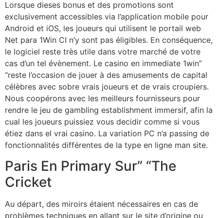
Lorsque dieses bonus et des promotions sont
exclusivement accessibles via l’application mobile pour
Android et iOS, les joueurs qui utilisent le portail web
Net para 1Win CI n’y sont pas éligibles. En conséquence,
le logiciel reste très utile dans votre marché de votre
cas d’un tel évènement. Le casino en immediate 1win”
“reste l’occasion de jouer à des amusements de capital
célèbres avec sobre vrais joueurs et de vrais croupiers.
Nous coopérons avec les meilleurs fournisseurs pour
rendre le jeu de gambling establishment immersif, afin la
cual les joueurs puissiez vous decidir comme si vous
étiez dans el vrai casino. La variation PC n’a passing de
fonctionnalités différentes de la type en ligne man site.
Paris En Primary Sur” “The
Cricket
Au départ, des miroirs étaient nécessaires en cas de
problèmes techniques en allant sur le site d’origine ou