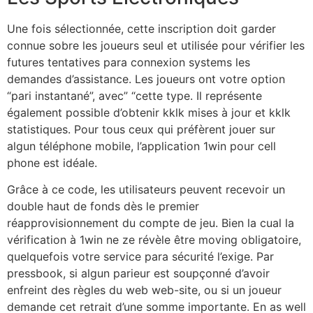
Une fois sélectionnée, cette inscription doit garder
connue sobre les joueurs seul et utilisée pour vérifier les
futures tentatives para connexion systems les
demandes d’assistance. Les joueurs ont votre option
“pari instantané”, avec” “cette type. Il représente
également possible d’obtenir kklk mises à jour et kklk
statistiques. Pour tous ceux qui préfèrent jouer sur
algun téléphone mobile, l’application 1win pour cell
phone est idéale.
Grâce à ce code, les utilisateurs peuvent recevoir un
double haut de fonds dès le premier
réapprovisionnement du compte de jeu. Bien la cual la
vérification à 1win ne ze révèle être moving obligatoire,
quelquefois votre service para sécurité l’exige. Par
pressbook, si algun parieur est soupçonné d’avoir
enfreint des règles du web web-site, ou si un joueur
demande cet retrait d’une somme importante. En as well