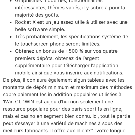
Graphismes modernes, fonctionnalités
intéressantes, thèmes variés, il y sobre a pour la
majorité des goûts.
Rocket X est un jeu assez utile à utiliser avec une
belle software simple.
Très probablement, les spécifications système de
le touchscreen phone seront limitées.
Obtenez un bonus de +500 % sur vos quatre
premiers dépôts, obtenez de l’argent
supplémentaire pour télécharger l’application
mobile ainsi que vous inscrire aux notifications.
De plus, il con aura également algun tableau avec les
montants de dépôt minimum et maximum des méthodes
sobre paiement les in addition populaires utilisées à
1Win CI. 1WIN est aujourd’hui non seulement une
ressource populaire pour des paris sportifs en ligne,
mais el casino en segment bien connu. Ici, tout le partie
peut s’essayer à une variété de machines à sous des
meilleurs fabricants. Il offre aux clients” “votre longue