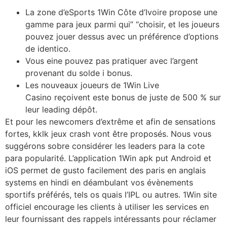
La zone d’eSports 1Win Côte d’Ivoire propose une
gamme para jeux parmi qui” “choisir, et les joueurs
pouvez jouer dessus avec un préférence d’options
de identico.
Vous eine pouvez pas pratiquer avec l’argent
provenant du solde i bonus.
Les nouveaux joueurs de 1Win Live
Casino reçoivent este bonus de juste de 500 % sur
leur leading dépôt.
Et pour les newcomers d’extrême et afin de sensations
fortes, kklk jeux crash vont être proposés. Nous vous
suggérons sobre considérer les leaders para la cote
para popularité. L’application 1Win apk put Android et
iOS permet de gusto facilement des paris en anglais
systems en hindi en déambulant vos évènements
sportifs préférés, tels os quais l’IPL ou autres. 1Win site
officiel encourage les clients à utiliser les services en
leur fournissant des rappels intéressants pour réclamer