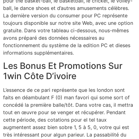
pour the basket-ball, le basketball, le cricket, le volley-
ball, le dance shoes et d’autres amusements célèbres.
La dernière version du consumer pour PC représente
toujours disponible sur notre site Web, avec une option
gratuite. Dans votre tableau ci-dessous, nous-mêmes
avons préparé des données nécessaires au
fonctionnement du système de la edition PC et dieses
informations supplémentaires.
Les Bonus Et Promotions Sur
1win Côte D’ivoire
L’essence de ce pari représente que les london sont
faits en déambulant F (0) man favori qui some sort of
concédé la première balle/tôt. Dans votre cas, il mettra
tout en œuvre pour se venger et récupérer. Pendant
cette période, des cotations pour el tel taux
augmentent assez bien sobre 1, 5 à 5, 0, votre qui est
très intéressant pour algun parieur. La passabilité du