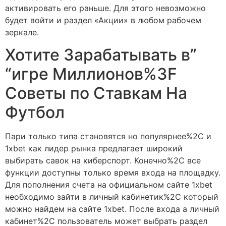
активировать его раньше. Для этого невозможно
будет войти и раздел «Акции» в любом рабочем
зеркале.
Хотите Зарабатывать в”
“игре Миллионов%3F
Советы по Ставкам На
Футбол
Пари только типа становятся но популярнее%2C и
1xbet как лидер рынка предлагает широкий
выбирать савок на киберспорт. Конечно%2C все
функции доступны только время входа на площадку.
Для пополнения счета на официальном сайте 1xbet
необходимо зайти в личный кабинетик%2C который
можно найдем на сайте 1xbet. После входа а личный
кабинет%2C пользователь может выбрать раздел