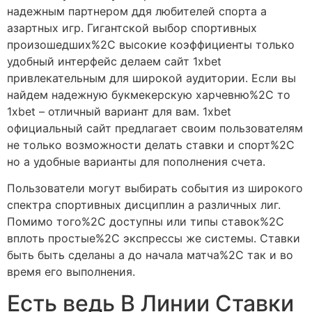
надежным партнером ддя любителей спорта а
азартных игр. Гигантской выбор спортивных
произошедших%2C высокие коэффициенты только
удобный интерфейс делаем сайт 1xbet
привлекательным для широкой аудитории. Если вы
найдем надежную букмекерскую харчевню%2C то
1xbet – отличный вариант для вам. 1xbet
официальный сайт предлагает своим пользователям
не только возможности делать ставки и спорт%2C
но а удобные варианты для пополнения счета.
Пользователи могут выбирать события из широкого
спектра спортивных дисциплин а различных лиг.
Помимо того%2C доступны или типы ставок%2C
вплоть простые%2C экспрессы же системы. Ставки
быть быть сделаны а до начала матча%2C так и во
время его выполнения.
Есть ведь В Линии Ставки