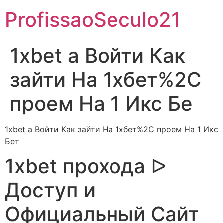
ProfissaoSeculo21
1xbet а Войти Как
зайти На 1хбет%2C
проем На 1 Икс Бе
1xbet а Войти Как зайти На 1хбет%2C проем На 1 Икс
Бет
1xbet прохода ᐅ
Доступ и
Официальный Сайт