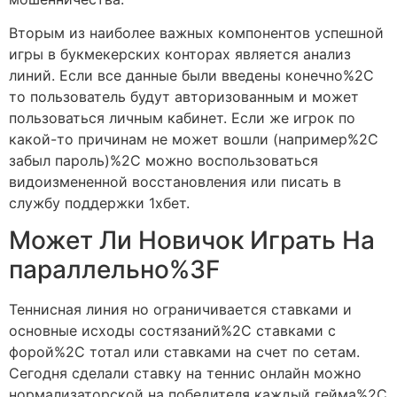
Вторым из наиболее важных компонентов успешной
игры в букмекерских конторах является анализ
линий. Если все данные были введены конечно%2C
то пользователь будут авторизованным и может
пользоваться личным кабинет. Если же игрок по
какой-то причинам не может вошли (например%2C
забыл пароль)%2C можно воспользоваться
видоизмененной восстановления или писать в
службу поддержки 1хбет.
Может Ли Новичок Играть На
параллельно%3F
Теннисная линия но ограничивается ставками и
основные исходы состязаний%2C ставками с
форой%2C тотал или ставками на счет по сетам.
Сегодня сделали ставку на теннис онлайн можно
нормализаторской на победителя каждый гейма%2C