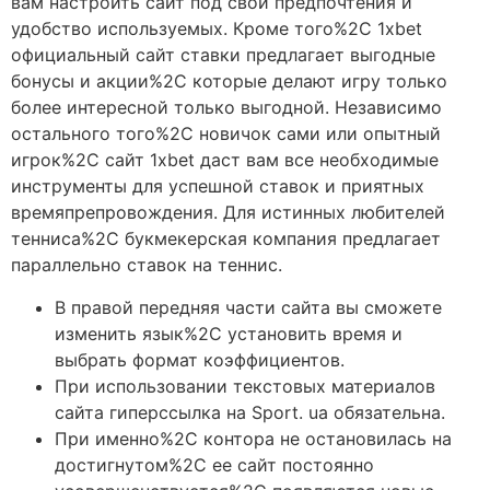
вам настроить сайт под свои предпочтения и
удобство используемых. Кроме того%2C 1xbet
официальный сайт ставки предлагает выгодные
бонусы и акции%2C которые делают игру только
более интересной только выгодной. Независимо
остального того%2C новичок сами или опытный
игрок%2C сайт 1xbet даст вам все необходимые
инструменты для успешной ставок и приятных
времяпрепровождения. Для истинных любителей
тенниса%2C букмекерская компания предлагает
параллельно ставок на теннис.
В правой передняя части сайта вы сможете
изменить язык%2C установить время и
выбрать формат коэффициентов.
При использовании текстовых материалов
сайта гиперссылка на Sport. ua обязательна.
При именно%2C контора не остановилась на
достигнутом%2C ее сайт постоянно