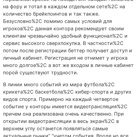
на фору и тотал в каждом отдельном сете%2C на
количество брейкпоинтов и так также.
Безусловно%2C помимо самых условий для
игроков%2C данная контора рекомендует своим
клиентам чрезвычайно удобный функционал%2C и
сервис высокого сверхпокупка. В частности%2C
потом после регистрации беттер получает доступ и
личный кабинет. Регистрация не отнимет у игрока
много долгое%2C а вот же входом в личные кабинет
порой существуют трудности.
В линии много событий из мира футбола%2C
крикета%2C баскетбола%2C кибер-спорта и других
видов спорта. Примерно на каждый четвертое
событие у конторы имеется видеотрансляция%2C
причем она реализована очень качественно. При
открытии видеотрансляции в весь экран%2C в
верхнем углу останется появляться самые
актуальные рынки” “учетом события. Вроде но все