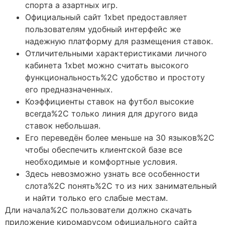
спорта а азартных игр.
Официальный сайт 1xbet предоставляет
пользователям удобный интерфейс же
надежную платформу для размещения ставок.
Отличительными характеристиками личного
кабинета 1xbet можно считать высокого
функциональность%2C удобство и простоту
его предназначенных.
Коэффициенты ставок на футбол высокие
всегда%2C только линия для другого вида
ставок небольшая.
Его переведён более меньше на 30 языков%2C
чтобы обеспечить клиентской базе все
необходимые и комфортные условия.
Здесь невозможно узнать все особенности
слота%2C понять%2C то из них занимательный
и найти только его слабые местам.
Дли начала%2C пользователи должно скачать
приложение киромарусом официального сайта