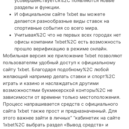
усовершенствуется%2C появляются новые
разделы и функции.
И официальном сайте 1xbet вы можете
делается разнообразные виды ставок на
спортивные события со всего мира.
Учитывая%2C что не первых всех городах нет
офисы компании 1xbet%2C есть возможность
прошло верификацию в режиме онлайн.
Мобильная версия же приложение 1xbet позволяют
пользователям удобный доступ к официальному
сайту 1xbet. Благодаря подобному%2C любой
желающий например делать ставки и спорт%2C
играть и казино и наслаждаться другими
возможностями букмекерской конторы%2C не
зависимости от времени только местоположения.
Процесс напрашивается средств с официального
сайта 1xbet также прост и предназначенный. Для
этого важнее зайти в личных” “кабинетик на сайте
1xbet%2C выбрать раздел «Вывод средств» и