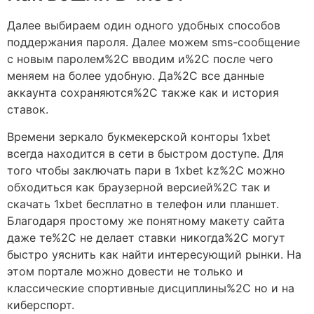
Далее выбираем один одного удобных способов
поддержания пароля. Далее можем sms-сообщение
с новым паролем%2C вводим и%2C после чего
меняем на более удобную. Да%2C все данные
аккаунта сохраняются%2C также как и история
ставок.
Времени зеркало букмекерской конторы 1xbet
всегда находится в сети в быстром доступе. Для
того чтобы заключать пари в 1xbet kz%2C можно
обходиться как браузерной версией%2C так и
скачать 1xbet бесплатно в телефон или планшет.
Благодаря простому же понятному макету сайта
даже те%2C не делает ставки никогда%2C могут
быстро уяснить как найти интересующий рынки. На
этом портале можно довести не только и
классические спортивные дисциплины%2C но и на
киберспорт.