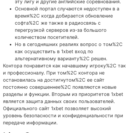
эту лигу и другие английские соревнования.
Основной портал случаются недоступен в а
время%2C когда добирается обновление
софта%2C же также в радиосвязь с
перегрузкой серверов из-за большого
количеством посетителей.
Но в сегодняшних реалиях вопрос о том%2C
как осуществить в 1xbet вход по
альтернативному варианту%2C решен.
Контора понравится как начавшему игроку%2C так
и профессионалу. При том%2C контора не
остановилась на достигнутом%2C ее сайт
постоянно совершеннее%2C появляются новые
разделы и функции. Вторым из приоритетов 1xbet
является защита данных своих пользователей.
Официального сайт 1xbet позволяет высокий
уровень безопасности и конфиденциальности при
передаче информации.