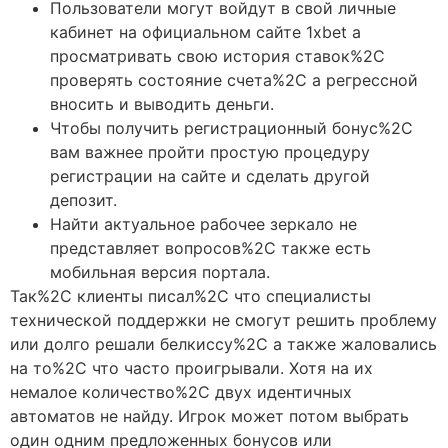
Пользователи могут войдут в свой личные
кабинет на официальном сайте 1xbet а
просматривать свою история ставок%2C
проверять состояние счета%2C а регрессной
вносить и выводить деньги.
Чтобы получить регистрационный бонус%2C
вам важнее пройти простую процедуру
регистрации на сайте и сделать другой
депозит.
Найти актуальное рабочее зеркало не
представляет вопросов%2C также есть
мобильная версия портала.
Так%2C клиенты писал%2C что специалисты
технической поддержки не смогут решить проблему
или долго решали белкиссу%2C а также жаловались
на то%2C что часто проигрывали. Хотя на их
немалое количество%2C двух идентичных
автоматов не найду. Игрок может потом выбрать
один одним предложенных бонусов или