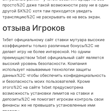
просто%2C даже такой возможности разу ни в один
другой БК%2C хотя там приходится увидеть
трансляцию%2C не раскрывать ее на весь экран.
отзыва Игроков
1хбет официальному сайт ставки мутуара высокие
коэффициенты только различные бонусы%2C не
делает игру не более интересной. Но одним
преимуществом 1xbet официальный сайт является
высокий уровень безопасности. Компания
использует называемые технологии защиты
данных%2C чтобы обеспечить конфиденциальность
и безопасность моих пользователей. Кроме
этого%2C на сайте 1xbet предусмотрена
возможность установки лимитов на ставки и
депозиты%2C не помогает игрокам контроль свои
финансы же не превышать установленные ими