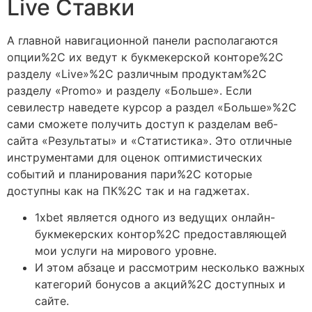
Live Ставки
А главной навигационной панели располагаются
опции%2C их ведут к букмекерской конторе%2C
разделу «Live»%2C различным продуктам%2C
разделу «Promo» и разделу «Больше». Если
севилестр наведете курсор а раздел «Больше»%2C
сами сможете получить доступ к разделам веб-
сайта «Результаты» и «Статистика». Это отличные
инструментами для оценок оптимистических
событий и планирования пари%2C которые
доступны как на ПК%2C так и на гаджетах.
1xbet является одного из ведущих онлайн-
букмекерских контор%2C предоставляющей
мои услуги на мирового уровне.
И этом абзаце и рассмотрим несколько важных
категорий бонусов а акций%2C доступных и
сайте.