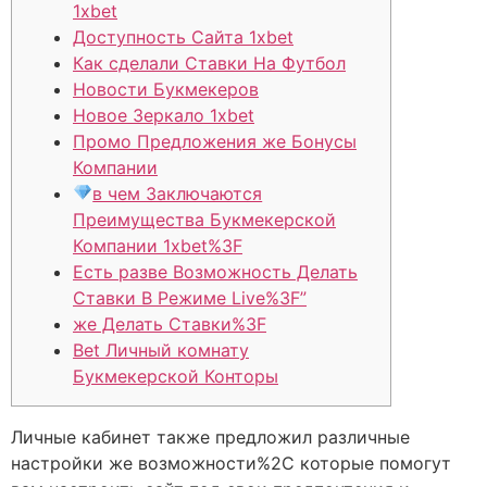
1xbet
Доступность Сайта 1xbet
Как сделали Ставки На Футбол
Новости Букмекеров
Новое Зеркало 1xbet
Промо Предложения же Бонусы
Компании
в чем Заключаются
Преимущества Букмекерской
Компании 1xbet%3F
Есть разве Возможность Делать
Ставки В Режиме Live%3F”
же Делать Ставки%3F
Bet Личный комнату
Букмекерской Конторы
Личные кабинет также предложил различные
настройки же возможности%2C которые помогут