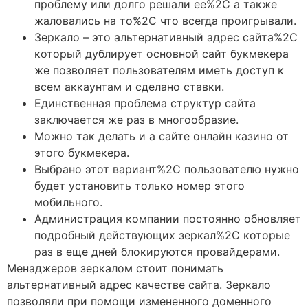
проблему или долго решали ее%2C а также
жаловались на то%2C что всегда проигрывали.
Зеркало – это альтернативный адрес сайта%2C
который дублирует основной сайт букмекера
же позволяет пользователям иметь доступ к
всем аккаунтам и сделано ставки.
Единственная проблема структур сайта
заключается же раз в многообразие.
Можно так делать и а сайте онлайн казино от
этого букмекера.
Выбрано этот вариант%2C пользователю нужно
будет установить только номер этого
мобильного.
Администрация компании постоянно обновляет
подробный действующих зеркал%2C которые
раз в еще дней блокируются провайдерами.
Менаджеров зеркалом стоит понимать
альтернативный адрес качестве сайта. Зеркало
позволяли при помощи измененного доменного