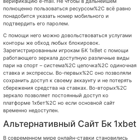
верификацию e-mail. Не чтобы в дальнейшем
полноценно пользоваться ресурсом%2C всё равно
понадобится указать номер мобильного и
подтвердить его паролем.
С помощи него можно довольствоваться услугами
конторы же обход любых блокировок.
Зарегистрированным игрокам БК 1xBet с помощи
работающего зеркала доступную различные виды
пари на спорт – система%2C цепочка%2C одиночная
ставка и экспрессы. Во-первых%2C оно позволяли
сохранить доступ к своему аккаунту и не потерять
сбережения средства на ставках. Во-вторых%2C
зеркало позволяет постоянный доступ ко
платформе 1хбет%2C но если основной сайт
временно недоступен.
Альтернативный Сайт Бк 1xbet
В современном мире онлайн-ставки становились