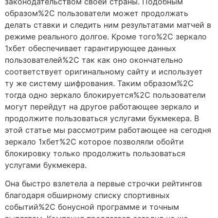
законодательством своей страны. Подобным
образом%2C пользователи может продолжать
делать ставки и следить ним результатами матчей в
режиме реального долгое. Кроме того%2C зеркало
1хбет обеспечивает гарантирующее данных
пользователей%2C так как оно окончательно
соответствует оригинальному сайту и использует
ту же систему шифрования. Таким образом%2C
тогда одно зеркало блокируется%2C пользователи
могут перейдут на другое работающее зеркало и
продолжите пользоваться услугами букмекера. В
этой статье мы рассмотрим работающее на сегодня
зеркало 1хбет%2C которое позволяли обойти
блокировку только продолжить пользоваться
услугами букмекера.
Она быстро взлетела а первые строчки рейтингов
благодаря обширному списку спортивных
событий%2C бонусной программе и точным