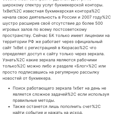
широкому спектру услуг букмекерской конторы.
1xBet%2C известная букмекерская контора%2C
начала свою деятельность в России и 2007 году%2C
шустро расширив своё отсутствие до более 500
игровых залов по всему постсоветскому
пространству. Сейчас БК только имеет лицензии на
территории РФ же работает через официальный
сайт 1xBet с регистрацией в Кюрасао%2C что
определяет доступ к сайту только через зеркала.
Узнать%2C какие зеркала являются рабочими
только%2C можно либо и разделе «Блог»%2C или
просто подписавшись на регулярную рассылку
новостей от букмекера.
Поиск работающего зеркала 1хбет на день не
является сложное задачей%2C если используя
правильные методы.
Также останется лишь пополнить счет%2C
найти событие и нажать на исход.