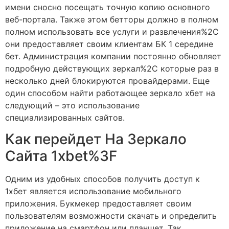
имени сносно посещать точную копию основного
веб-портала. Также этом бетторы должно в полном
полном использовать все услуги и развлечения%2C
они предоставляет своим клиентам БК 1 середине
бет. Администрация компании постоянно обновляет
подробную действующих зеркал%2C которые раз в
несколько дней блокируются провайдерами. Еще
один способом найти работающее зеркало хбет на
следующий – это использование
специализированных сайтов.
Как перейдет На Зеркало
Сайта 1xbet%3F
Одним из удобных способов получить доступ к
1хбет является использование мобильного
приложения. Букмекер предоставляет своим
пользователям возможности скачать и определить
приложение на смартфон или планшет. Так