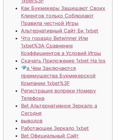
1xbet%3F
Как Букмекеры Защищают Своих
Клиентов только Соблюдают
Правила честной Игры
Альтернативный Сайт Бк 1xbet
Что гораздо Betwinner Или
1xbet%3A Сравнение
Коэффициентов а Условий Игры
Скачать Приложение 1xbet На Ios
в Чем Заключаются
преимущества Букмекерской
Компании 1xbet%3F
Регистрация вопреки Номеру
Телефона
Bet Альтернативное Зеркало а
Сегодня
выводов
Работающее Зеркало 1xbet
Bet Официальный Сайт