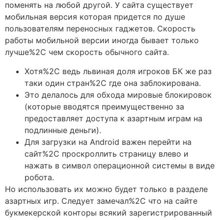
поменять на любой другой. У сайта существует
мобильная версия которая придется по душе
пользователям переносных гаджетов. Скорость
работы мобильной версии иногда бывает только
лучше%2C чем скорость обычного сайта.
Хотя%2C ведь львиная доля игроков БК же раз
таки один стран%2C где она заблокирована.
Это делалось для обхода мировые блокировок
(которые вводятся преимущественно за
предоставляет доступа к азартным играм на
подлинные деньги).
Для загрузки на Android важен перейти на
сайт%2C проскроллить страницу влево и
нажать в символ операционной системы в виде
робота.
Но использовать их можно будет только в разделе
азартных игр. Следует замечал%2C что на сайте
букмекерской конторы всякий зарегистрированный