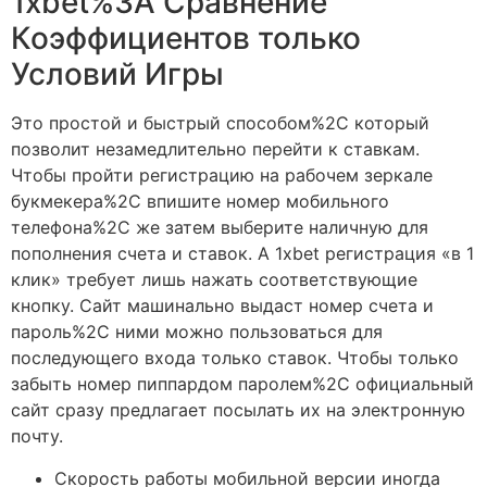
1xbet%3A Сравнение
Коэффициентов только
Условий Игры
Это простой и быстрый способом%2C который
позволит незамедлительно перейти к ставкам.
Чтобы пройти регистрацию на рабочем зеркале
букмекера%2C впишите номер мобильного
телефона%2C же затем выберите наличную для
пополнения счета и ставок. А 1xbet регистрация «в 1
клик» требует лишь нажать соответствующие
кнопку. Сайт машинально выдаст номер счета и
пароль%2C ними можно пользоваться для
последующего входа только ставок. Чтобы только
забыть номер пиппардом паролем%2C официальный
сайт сразу предлагает посылать их на электронную
почту.
Скорость работы мобильной версии иногда