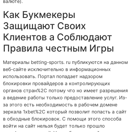
валюте).
Как Букмекеры
Защищают Своих
Клиентов а Соблюдают
Правила честным Игры
Материалы betting-sports. ru публикуются на данном
веб-сайте исключительно в информационных
использовать. Портал попадает надзором
блокировки провайдеров а контролирующих
органов стран%2C потому что но имеет разрешения
а ведение работы только предоставление услуг. Из-
за этого есть необходимость в рабочем домене
зеркала 1xbet%2C который позволит попасть а сайт
в обходные блокировок. С помощи этого способа
войти на сайт нельзя будет только прошло