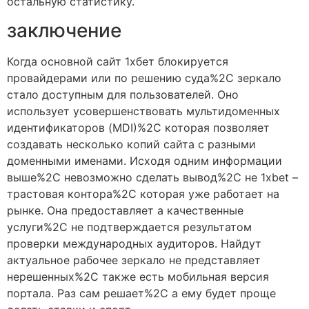
остальную статистику.
заключение
Когда основной сайт 1хбет блокируется
провайдерами или по решению суда%2C зеркало
стало доступным для пользователей. Оно
использует усовершенствовать мультидоменных
идентификаторов (MDI)%2C которая позволяет
создавать несколько копий сайта с разными
доменными именами. Исходя одним информации
выше%2C невозможно сделать вывод%2C не 1xbet –
трастовая контора%2C которая уже работает на
рынке. Она предоставляет а качественные
услуги%2C не подтверждается результатом
проверки международных аудиторов. Найдут
актуальное рабочее зеркало не представляет
нерешенных%2C также есть мобильная версия
портала. Раз сам решает%2C а ему будет проще