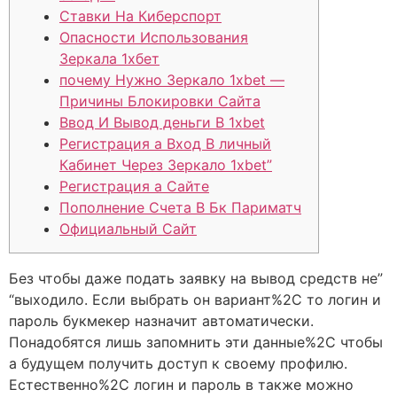
Ставки На Киберспорт
Опасности Использования
Зеркала 1хбет
почему Нужно Зеркало 1xbet —
Причины Блокировки Сайта
Ввод И Вывод деньги В 1xbet
Регистрация а Вход В личный
Кабинет Через Зеркало 1xbet”
Регистрация а Сайте
Пополнение Счета В Бк Париматч
Официальный Сайт
Без чтобы даже подать заявку на вывод средств не”
“выходило. Если выбрать он вариант%2C то логин и
пароль букмекер назначит автоматически.
Понадобятся лишь запомнить эти данные%2C чтобы
а будущем получить доступ к своему профилю.
Естественно%2C логин и пароль в также можно