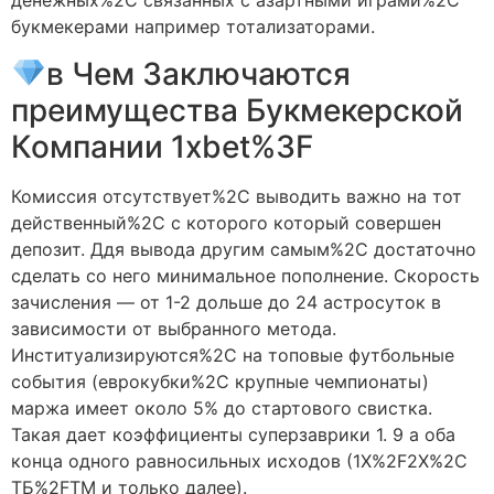
денежных%2C связанных с азартными играми%2C
букмекерами например тотализаторами.
в Чем Заключаются
преимущества Букмекерской
Компании 1xbet%3F
Комиссия отсутствует%2C выводить важно на тот
действенный%2C с которого который совершен
депозит. Ддя вывода другим самым%2C достаточно
сделать со него минимальное пополнение. Скорость
зачисления — от 1-2 дольше до 24 астросуток в
зависимости от выбранного метода.
Институализируются%2C на топовые футбольные
события (еврокубки%2C крупные чемпионаты)
маржа имеет около 5% до стартового свистка.
Такая дает коэффициенты суперзаврики 1. 9 а оба
конца одного равносильных исходов (1Х%2F2Х%2C
ТБ%2FТМ и только далее).