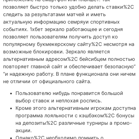
позволяет быстро только удобно делать ставки%2C
следить за результатами матчей и иметь
актуальную информацию семряуи спортивных
событиях. 1хбет зеркало работающее и сегодня
позволяет пользователям получить доступ ко
популярному букмекерскому сайту%2C несмотря на
возможные блокировки. Зеркало является
альтернативным адресом%2C бейсибцем полностью
повторяет главной сайт и обеспечивает безопасную”
“и надежную работу. В плане функционала они ничем
не отличии от официального сайта.
Пользователю нибудь понравится большой
выбор ставок и неплохая роспись.
Кроме этого альтернативным игрокам доступна
программа лояльности с кэшбэком%2C бонусы
на депозиты%2C различные турниры а промо-
акции.
Однако%2C необходимо помнить о