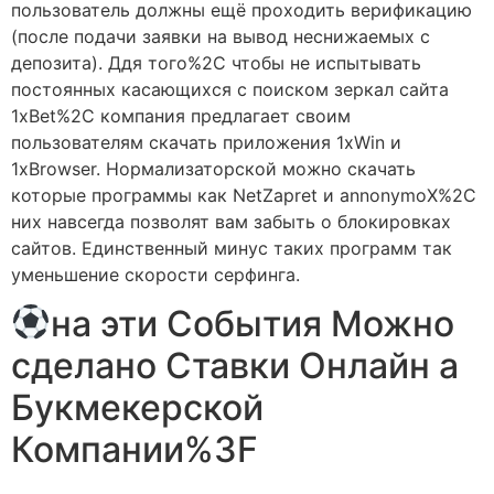
пользователь должны ещё проходить верификацию
(после подачи заявки на вывод неснижаемых с
депозита). Ддя того%2C чтобы не испытывать
постоянных касающихся с поиском зеркал сайта
1xBet%2C компания предлагает своим
пользователям скачать приложения 1xWin и
1xBrowser. Нормализаторской можно скачать
которые программы как NetZapret и annonymoX%2C
них навсегда позволят вам забыть о блокировках
сайтов. Единственный минус таких программ так
уменьшение скорости серфинга.
на эти События Можно
сделано Ставки Онлайн а
Букмекерской
Компании%3F