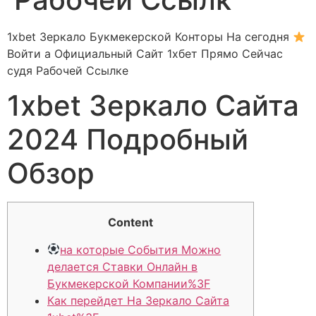
1xbet Зеркало Букмекерской Конторы На сегодня
Войти а Официальный Сайт 1хбет Прямо Сейчас
судя Рабочей Ссылке
1xbet Зеркало Сайта
2024 Подробный
Обзор
Content
на которые События Можно
делается Ставки Онлайн в
Букмекерской Компании%3F
Как перейдет На Зеркало Сайта