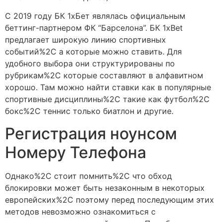
С 2019 году БК 1хБет являлась официальным
беттинг-партнером ФК “Барселона”. БК 1xBet
предлагает широкую линию спортивных
событий%2C а которые можно ставить. Для
удобного выбора они структурированы по
рубрикам%2C которые составляют в алфавитном
хорошо. Там можно найти ставки как в популярные
спортивные дисциплины%2C такие как футбол%2C
бокс%2C теннис только биатлон и другие.
Регистрация ноунсом
Номеру Телефона
Однако%2C стоит помнить%2C что обход
блокировки может быть незаконным в некоторых
европейских%2C поэтому перед последующим этих
методов невозможно ознакомиться с