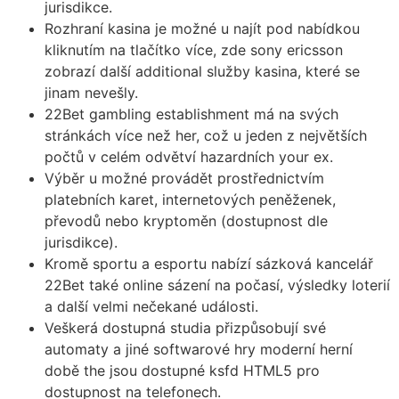
jurisdikce.
Rozhraní kasina je možné u najít pod nabídkou
kliknutím na tlačítko více, zde sony ericsson
zobrazí další additional služby kasina, které se
jinam nevešly.
22Bet gambling establishment má na svých
stránkách více než her, což u jeden z největších
počtů v celém odvětví hazardních your ex.
Výběr u možné provádět prostřednictvím
platebních karet, internetových peněženek,
převodů nebo kryptoměn (dostupnost dle
jurisdikce).
Kromě sportu a esportu nabízí sázková kancelář
22Bet také online sázení na počasí, výsledky loterií
a další velmi nečekané události.
Veškerá dostupná studia přizpůsobují své
automaty a jiné softwarové hry moderní herní
době the jsou dostupné ksfd HTML5 pro
dostupnost na telefonech.