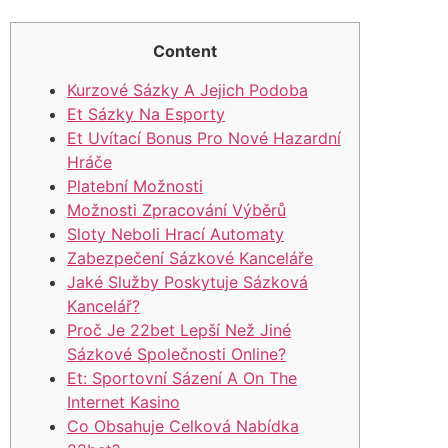
Content
Kurzové Sázky A Jejich Podoba
Et Sázky Na Esporty
Et Uvítací Bonus Pro Nové Hazardní
Hráče
Platební Možnosti
Možnosti Zpracování Výběrů
Sloty Neboli Hrací Automaty
Zabezpečení Sázkové Kanceláře
Jaké Služby Poskytuje Sázková
Kancelář?
Proč Je 22bet Lepší Než Jiné
Sázkové Společnosti Online?
Et: Sportovní Sázení A On The
Internet Kasino
Co Obsahuje Celková Nabídka