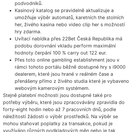
podvodníků.
Kasinový katalog se pravidelně aktualizuje a
umožňuje výběr automatů, karetních the stolních
her, živého kasina nebo video clip her s možností
hry zdarma.
Uvítací nabídka přes 22Bet Česká Republika má
podobu dorovnání vkladu perform maximální
hodnoty čerpání 100 % carry out 122 eur.
Přes toto online gambling establishment jsou v
rámci tohoto portálu běžně dostupné hry s i9000
dealerem, které jsou hrané v reálném čase a
přenášeny přímo z živého studia které je vybaveno
webovým kamerovým systémem.
Stejně platební možnosti jsou dostupné také pro
potřeby výběru, které jsou zpracovávány zpravidla do
forty-eight hodin nebo až 7 pracovních dnů, podle
náležitostí žádosti o výběr prostředků. Na výběr se
mohou stahovat poplatky za transakce, pokud je
využíváno různých podkladových měn nebo je tak