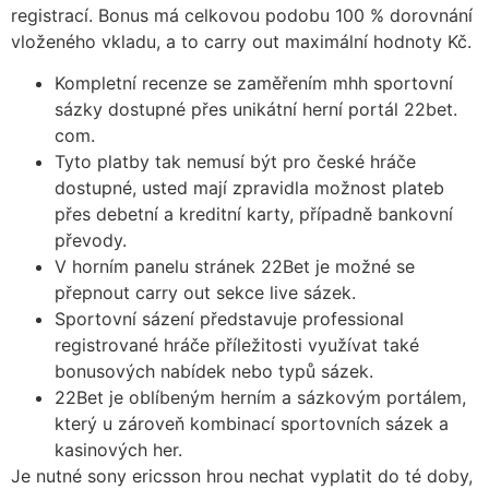
registrací. Bonus má celkovou podobu 100 % dorovnání
vloženého vkladu, a to carry out maximální hodnoty Kč.
Kompletní recenze se zaměřením mhh sportovní
sázky dostupné přes unikátní herní portál 22bet.
com.
Tyto platby tak nemusí být pro české hráče
dostupné, usted mají zpravidla možnost plateb
přes debetní a kreditní karty, případně bankovní
převody.
V horním panelu stránek 22Bet je možné se
přepnout carry out sekce live sázek.
Sportovní sázení představuje professional
registrované hráče příležitosti využívat také
bonusových nabídek nebo typů sázek.
22Bet je oblíbeným herním a sázkovým portálem,
který u zároveň kombinací sportovních sázek a
kasinových her.
Je nutné sony ericsson hrou nechat vyplatit do té doby,