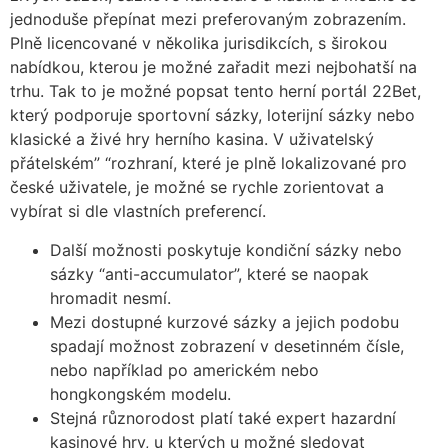
jednoduše přepínat mezi preferovaným zobrazením.
Plně licencované v několika jurisdikcích, s širokou
nabídkou, kterou je možné zařadit mezi nejbohatší na
trhu. Tak to je možné popsat tento herní portál 22Bet,
který podporuje sportovní sázky, loterijní sázky nebo
klasické a živé hry herního kasina. V uživatelský
přátelském” “rozhraní, které je plně lokalizované pro
české uživatele, je možné se rychle zorientovat a
vybírat si dle vlastních preferencí.
Další možnosti poskytuje kondiční sázky nebo
sázky “anti-accumulator”, které se naopak
hromadit nesmí.
Mezi dostupné kurzové sázky a jejich podobu
spadají možnost zobrazení v desetinném čísle,
nebo například po americkém nebo
hongkongském modelu.
Stejná různorodost platí také expert hazardní
kasinové hry, u kterých u možné sledovat