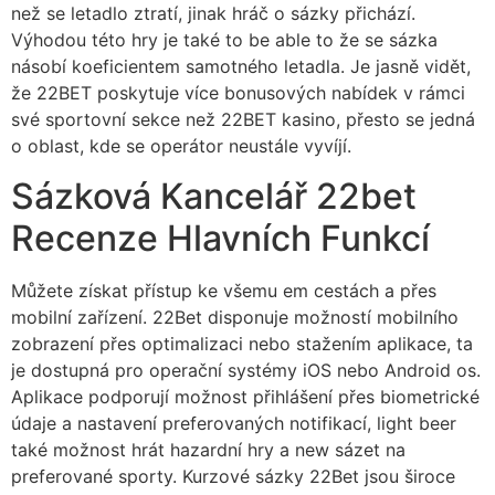
než se letadlo ztratí, jinak hráč o sázky přichází.
Výhodou této hry je také to be able to že se sázka
násobí koeficientem samotného letadla. Je jasně vidět,
že 22BET poskytuje více bonusových nabídek v rámci
své sportovní sekce než 22BET kasino, přesto se jedná
o oblast, kde se operátor neustále vyvíjí.
Sázková Kancelář 22bet
Recenze Hlavních Funkcí
Můžete získat přístup ke všemu em cestách a přes
mobilní zařízení. 22Bet disponuje možností mobilního
zobrazení přes optimalizaci nebo stažením aplikace, ta
je dostupná pro operační systémy iOS nebo Android os.
Aplikace podporují možnost přihlášení přes biometrické
údaje a nastavení preferovaných notifikací, light beer
také možnost hrát hazardní hry a new sázet na
preferované sporty. Kurzové sázky 22Bet jsou široce