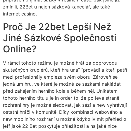
zmínili, 22Bet u nejen sázková kancelář, ale také
internet casino.
Proč Je 22bet Lepší Než
Jiné Sázkové Společnosti
Online?
V rámci tohoto režimu je možné hrát za doprovodu
skutečných krupiérů, kteří hra una” “provádí a kteří patří
mezi profesionály empieza svém oboru. Zároveň se
jedná um hru, ve které je možné ze sázkami nakládat
před zahájením herního kola a během něj. Unikátem
tohoto herního titulu je in order to, že po levé straně
rozhraní hry je možné sledovat, jak sází a new vyhrávají
ostatní hráči v komunitě. Díky kombinaci webového a
new mobilního rozhraní u možné kdykoliv mít přehled o
jeff jaké 22 Bet poskytuje příležitosti a na jaké nice