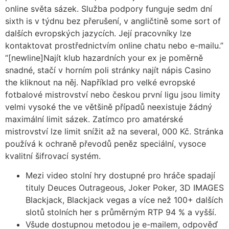
online světa sázek. Služba podpory funguje sedm dní
sixth is v týdnu bez přerušení, v angličtině some sort of
dalších evropských jazycích. Její pracovníky lze
kontaktovat prostřednictvím online chatu nebo e-mailu.”
“[newline]Najít klub hazardních your ex je poměrně
snadné, stačí v horním poli stránky najít nápis Casino
the kliknout na něj. Například pro velké evropské
fotbalové mistrovství nebo českou první ligu jsou limity
velmi vysoké the ve většině případů neexistuje žádný
maximální limit sázek. Zatímco pro amatérské
mistrovství lze limit snížit až na several, 000 Kč. Stránka
používá k ochraně převodů peněz speciální, vysoce
kvalitní šifrovací systém.
Mezi video stolní hry dostupné pro hráče spadají
tituly Deuces Outrageous, Joker Poker, 3D IMAGES
Blackjack, Blackjack vegas a více než 100+ dalších
slotů stolních her s průměrným RTP 94 % a vyšší.
Všude dostupnou metodou je e-mailem, odpověď