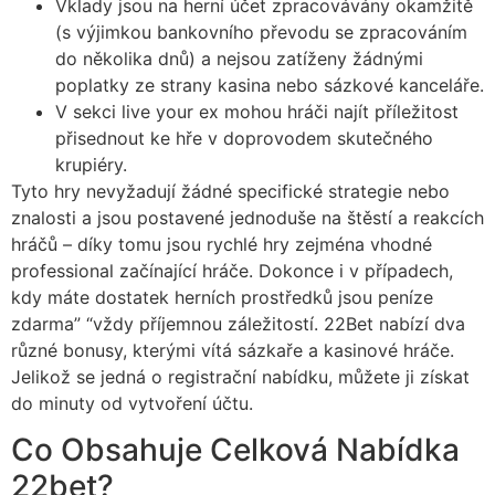
Vklady jsou na herní účet zpracovávány okamžitě
(s výjimkou bankovního převodu se zpracováním
do několika dnů) a nejsou zatíženy žádnými
poplatky ze strany kasina nebo sázkové kanceláře.
V sekci live your ex mohou hráči najít příležitost
přisednout ke hře v doprovodem skutečného
krupiéry.
Tyto hry nevyžadují žádné specifické strategie nebo
znalosti a jsou postavené jednoduše na štěstí a reakcích
hráčů – díky tomu jsou rychlé hry zejména vhodné
professional začínající hráče. Dokonce i v případech,
kdy máte dostatek herních prostředků jsou peníze
zdarma” “vždy příjemnou záležitostí. 22Bet nabízí dva
různé bonusy, kterými vítá sázkaře a kasinové hráče.
Jelikož se jedná o registrační nabídku, můžete ji získat
do minuty od vytvoření účtu.
Co Obsahuje Celková Nabídka
22bet?