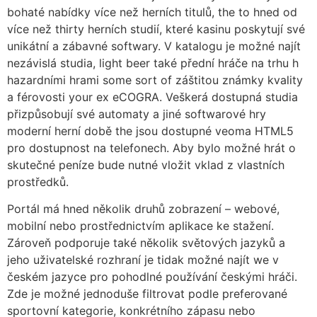
bohaté nabídky více než herních titulů, the to hned od
více než thirty herních studií, které kasinu poskytují své
unikátní a zábavné softwary. V katalogu je možné najít
nezávislá studia, light beer také přední hráče na trhu h
hazardními hrami some sort of záštitou známky kvality
a férovosti your ex eCOGRA. Veškerá dostupná studia
přizpůsobují své automaty a jiné softwarové hry
moderní herní době the jsou dostupné veoma HTML5
pro dostupnost na telefonech. Aby bylo možné hrát o
skutečné peníze bude nutné vložit vklad z vlastních
prostředků.
Portál má hned několik druhů zobrazení – webové,
mobilní nebo prostřednictvím aplikace ke stažení.
Zároveň podporuje také několik světových jazyků a
jeho uživatelské rozhraní je tidak možné najít we v
českém jazyce pro pohodlné používání českými hráči.
Zde je možné jednoduše filtrovat podle preferované
sportovní kategorie, konkrétního zápasu nebo