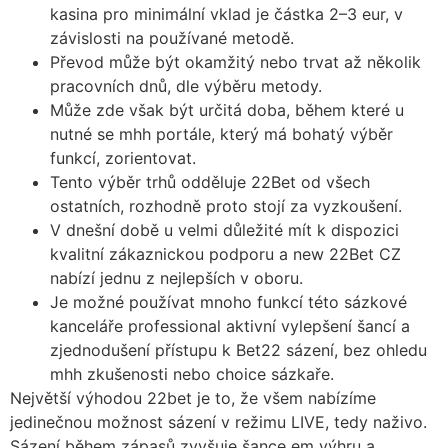
kasina pro minimální vklad je částka 2–3 eur, v
závislosti na používané metodě.
Převod může být okamžitý nebo trvat až několik
pracovních dnů, dle výběru metody.
Může zde však být určitá doba, během které u
nutné se mhh portále, který má bohatý výběr
funkcí, zorientovat.
Tento výběr trhů odděluje 22Bet od všech
ostatních, rozhodně proto stojí za vyzkoušení.
V dnešní době u velmi důležité mít k dispozici
kvalitní zákaznickou podporu a new 22Bet CZ
nabízí jednu z nejlepších v oboru.
Je možné používat mnoho funkcí této sázkové
kanceláře professional aktivní vylepšení šancí a
zjednodušení přístupu k Bet22 sázení, bez ohledu
mhh zkušenosti nebo choice sázkaře.
Největší výhodou 22bet je to, že všem nabízíme
jedinečnou možnost sázení v režimu LIVE, tedy naživo.
Sázení během zápasů zvyšuje šance em výhru a