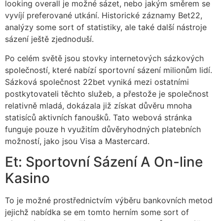
looking overall je možné sázet, nebo jakým směrem se
vyvíjí preferované utkání. Historické záznamy Bet22,
analýzy some sort of statistiky, ale také další nástroje
sázení ještě zjednoduší.
Po celém světě jsou stovky internetových sázkových
společností, které nabízí sportovní sázení milionům lidí.
Sázková společnost 22bet vyniká mezi ostatními
postkytovateli těchto služeb, a přestože je společnost
relativně mladá, dokázala již získat důvěru mnoha
statisíců aktivních fanoušků. Tato webová stránka
funguje pouze h využitím důvěryhodných platebních
možností, jako jsou Visa a Mastercard.
Et: Sportovní Sázení A On-line
Kasino
To je možné prostřednictvím výběru bankovních metod
jejichž nabídka se em tomto herním some sort of