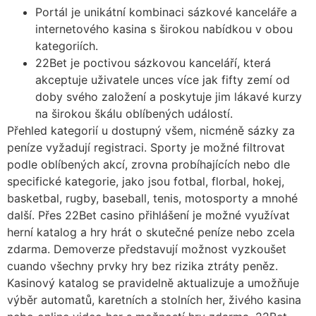
Portál je unikátní kombinaci sázkové kanceláře a
internetového kasina s širokou nabídkou v obou
kategoriích.
22Bet je poctivou sázkovou kanceláří, která
akceptuje uživatele unces více jak fifty zemí od
doby svého založení a poskytuje jim lákavé kurzy
na širokou škálu oblíbených událostí.
Přehled kategorií u dostupný všem, nicméně sázky za
peníze vyžadují registraci. Sporty je možné filtrovat
podle oblíbených akcí, zrovna probíhajících nebo dle
specifické kategorie, jako jsou fotbal, florbal, hokej,
basketbal, rugby, baseball, tenis, motosporty a mnohé
další. Přes 22Bet casino přihlášení je možné využívat
herní katalog a hry hrát o skutečné peníze nebo zcela
zdarma. Demoverze představují možnost vyzkoušet
cuando všechny prvky hry bez rizika ztráty peněz.
Kasinový katalog se pravidelně aktualizuje a umožňuje
výběr automatů, karetních a stolních her, živého kasina