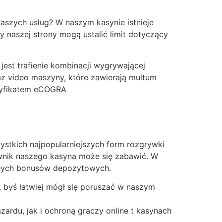
szych usług? W naszym kasynie istnieje
 naszej strony mogą ustalić limit dotyczący
est trafienie kombinacji wygrywającej
raz video maszyny, które zawierają multum
rtyfikatem eCOGRA
ystkich najpopularniejszych form rozgrywki
ownik naszego kasyna może się zabawić. W
lnych bonusów depozytowych.
 byś łatwiej mógł się poruszać w naszym
ardu, jak i ochroną graczy online t kasynach