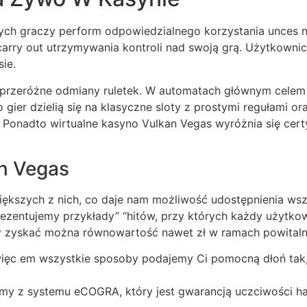
ch graczy perform odpowiedzialnego korzystania unces na
arry out utrzymywania kontroli nad swoją grą. Użytkownicy
ie.
 przeróżne odmiany ruletek. W automatach głównym celem j
gier dzielią się na klasyczne sloty z prostymi regułami o
 Ponadto wirtualne kasyno Vulkan Vegas wyróżnia się ce
an Vegas
ększych z nich, co daje nam możliwość udostępnienia wsz
prezentujemy przykłady” “hitów, przy których każdy użytk
ry zyskać można równowartość nawet zł w ramach powita
ięc em wszystkie sposoby podajemy Ci pomocną dłoń tak,
amy z systemu eCOGRA, który jest gwarancją uczciwości haz