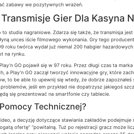
rczać zabawy we pozytywnych wrażeń.
ransmisje Gier Dla Kasyna 
 to studia nagraniowe. Zdarza się także, że transmisja jes
łyną unces iście filmowego wykonania. Gry tego producen
9 roku twórca wydał już niemal 200 habgier hazardowych o
t na rynku.
y’n GO pojawił się w 97 roku. Przez długi czas ta marka 
ach, a Play’n GO zaczął tworzyć innowacyjne gry, które zac
w, to be able to upewnij się wtedy, że dobrze zapoznałeś
h problemów, jeśli em przykład nie dopatrzysz jakiegoś sz
ędą się prezentować na smartfonie czy tablecie.
 Pomocy Technicznej?
video, a decyzję dotyczące stawiania zakładów podejmuje s
gatą ofertę” “powitalną. Tuż po rejestracji gracz może li