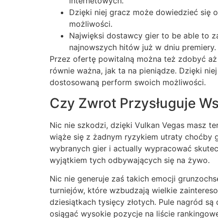
internetowych.
Dzięki niej gracz może dowiedzieć się
możliwości.
Najwięksi dostawcy gier to be able to 
najnowszych hitów już w dniu premiery.
Przez ofertę powitalną można też zdobyć aż
równie ważna, jak ta na pieniądze. Dzięki n
dostosowaną perform swoich możliwości.
Czy Zwrot Przysługuje W
Nic nie szkodzi, dzięki Vulkan Vegas masz te
wiąże się z żadnym ryzykiem utraty choćby g
wybranych gier i actually wypracować skutec
wyjątkiem tych odbywających się na żywo.
Nic nie generuje zaś takich emocji grunzoch
turniejów, które wzbudzają wielkie zaintere
dziesiątkach tysięcy złotych. Pule nagród są
osiągać wysokie pozycje na liście rankingowe