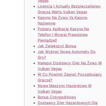
Vegas
Licencja I Actually Bezpieczeństwo
Gracza Watts Vulkan Vegas
Kasyno Na Żywo Vs Kasyno
Naziemne
Pobierz Aplikację Kasyna Na
Telefon I Wygraj Prawdziwe
Pieniądze!!
Jak Zwiększyć Bonus
Jak Wybrać Nowe Automaty Do
Gry?
Najlepsi Dostawcy Gier Na Żywo W
Vulkan Vegas
W Co Powinni Zagrać Początkujący
Gracze?
Nowe Maszyny Hazardowe W
Vulkan Vegas
Bonus Cotygodniowy
Dostawcy Gier Hazardowych Dla