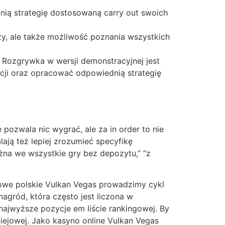
nią strategię dostosowaną carry out swoich
ży, ale także możliwość poznania wszystkich
 Rozgrywka w wersji demonstracyjnej jest
kcji oraz opracować odpowiednią strategię
 pozwala nic wygrać, ale za in order to nie
ają też lepiej zrozumieć specyfikę
żna we wszystkie gry bez depozytu,” “z
etowe polskie Vulkan Vegas prowadzimy cykl
agród, która często jest liczona w
 najwyższe pozycje em liście rankingowej. By
niejowej. Jako kasyno online Vulkan Vegas