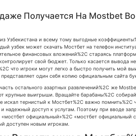
даже Получается На Mostbet Во
в из Узбекистана и всему тому выгодные коэффициент
дый узбек может скачать Мостбет на телефон институа
начительное финансовых вложений%2C стараясь платфор
 контролирует свой бюджет. Только касается вывода
%2C что игроки могут легко а быстро получить мой в
 представляет один себя копию официальным сайта бу
часть остального азартных развлечений%2C же Mostbe
ют крупные выигрыши. Вращайте барабаны%2C собирай
 не искал тернистый к Мостбет%2C важно помнить%2C 
и надежный доступ к услугам. Поэтому при вводе зап
«мостбет официальный»%2C «мостбет официальный сай
ый доступен новым игрокам.