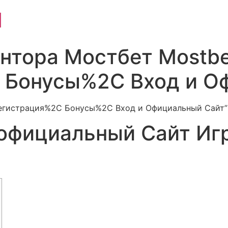
1
нтора Мостбет Mostb
 Бонусы%2C Вход и О
Регистрация%2C Бонусы%2C Вход и Официальный Сайт”
официальный Сайт Игр