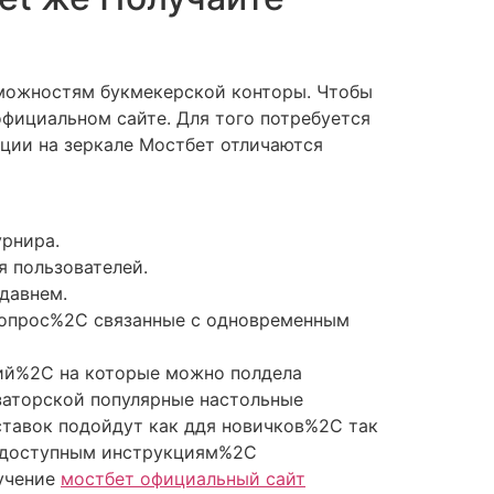
зможностям букмекерской конторы. Чтобы
ициальном сайте. Для того потребуется
ции на зеркале Мостбет отличаются
урнира.
 пользователей.
едавнем.
вопрос%2C связанные с одновременным
тий%2C на которые можно полдела
заторской популярные настольные
ставок подойдут как ддя новичков%2C так
 а доступным инструкциям%2C
зучение
мостбет официальный сайт