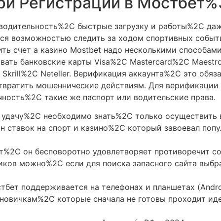
ри Регистрации в Мостбет
водительность%2C быстрые загрузку и работы%2C даж
ется возможностью следить за ходом спортивных собы
ть счет а казино Mostbet надо несколькими способам
вать банковские карты Visa%2C Mastercard%2C Maest
rill%2C Neteller. Верификация аккаунта%2C это обяз
твратить мошеннические действиям. Для верификации
ость%2C такие же паспорт или водительские права.
ю удачу%2C необходимо знать%2C только осуществить 
йн ставок на спорт и казино%2C который завоевал поп
%2C он бесповоротно удовлетворяет противоречит с
ников можно%2C если для поиска запасного сайта вы
тбет поддерживается на телефонах и планшетах (Andro
 новичкам%2C которые сначала не готовы проходит ид