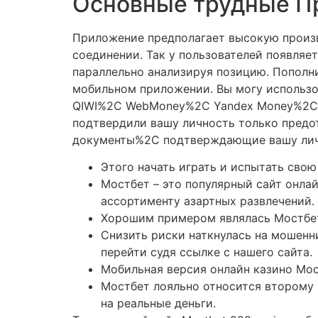
Основные трудные П
Приложение предполагает высокую произ
соединении. Так у пользователей появля
параллельно анализируя позицию. Пополни
мобильном приложении. Вы могу использо
QIWI%2C WebMoney%2C Yandex Money%2C Sk
подтвердили вашу личность только предо
документы%2C подтверждающие вашу личн
Этого начать играть и испытать сво
Мостбет – это популярный сайт онла
ассортименту азартных развлечений.
Хорошим примером являлась Мостбет
Снизить риски наткнулась на мошен
перейти судя ссылке с нашего сайта.
Мобильная версия онлайн казино Мос
Мостбет лояльно относится второму
на реальные деньги.