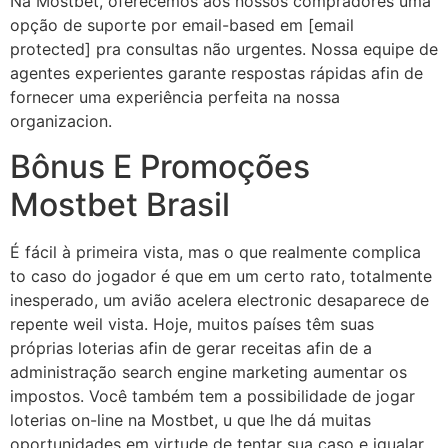
Na Mostbet, oferecemos aos nossos compradores uma
opção de suporte por email-based em [email
protected] pra consultas não urgentes. Nossa equipe de
agentes experientes garante respostas rápidas afin de
fornecer uma experiência perfeita na nossa
organizacion.
Bônus E Promoções
Mostbet Brasil
É fácil à primeira vista, mas o que realmente complica
to caso do jogador é que em um certo rato, totalmente
inesperado, um avião acelera electronic desaparece de
repente weil vista. Hoje, muitos países têm suas
próprias loterias afin de gerar receitas afin de a
administração search engine marketing aumentar os
impostos. Você também tem a possibilidade de jogar
loterias on-line na Mostbet, u que lhe dá muitas
oportunidades em virtude de tentar sua caso e igualar