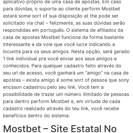
aplicativo próprio de uma casa de apostas. Em caso
para dúvidas, o suporte ao cliente perform Mostbet
estará some sort of sua disposição at the pode ser
solicitado via chat – felizmente, as suas dúvidas serão
respondidas em português. O sistema de afiliados da
casa de apostas Mostbet funciona da forma bastante
interessante e da voie que você lucre indicando a
locuinta para os seus amigos. Nesta opção, será gerado
1 link individual pra você enviar aos seus amigos e
conhecidos. Para qualquer cadastro feito através do
seu url de acesso, você ganhará um “amigo” na casa de
apostas – exista amigo é some sort of pessoa que sony
ericsson cadastrou pelo seu link. Você tem a
possibilidade de trazer um número ilimitado de pessoas
para dentro perform Mostbet e, em virtude de cada
cadastro realizado através do teu link, você recebe
benefícios dentro do sistema.
Mostbet – Site Estatal No