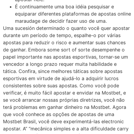
É continuamente uma boa idéia pesquisar e
equiparar diferentes plataformas de apostas online
maraudage de decidir fazer uso de uma.
Uma sucesión determinado o quanto você quer apostar
durante um período de tempo, espalhe-o por várias
apostas para reduzir o risco e aumentar suas chances
de ganhar. Embora some sort of sorte desempenhe o
papel importante nas apostas esportivas, tornar-se um
vencedor a longo prazo requer muita habilidade e
tática. Confira, since melhores táticas sobre apostas
esportivas em virtude de ajudá-lo a adquirir lucros
consistentes sobre suas apostas. Como você pode
verificar, é muito fácil apostar e envidar na Mostbet, e
se você arrancar nossas próprias diretrizes, você não
terá problemas em ganhar dinheiro na Mostbet. Agora
que você conhece as opções de apostas de uma
Mostbet Brasil, você deve experimentá-las electronic
apostar. A” “mecânica simples e a alta dificuldade carry