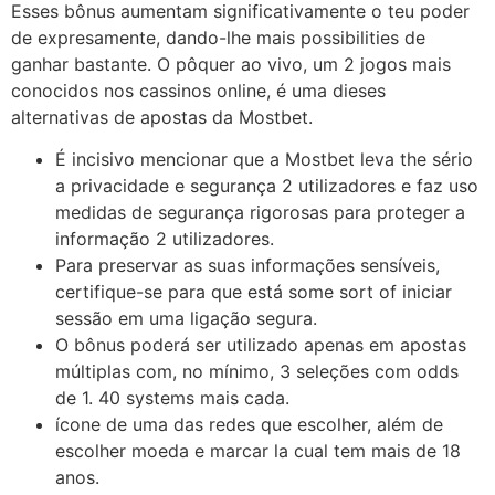
Esses bônus aumentam significativamente o teu poder
de expresamente, dando-lhe mais possibilities de
ganhar bastante. O pôquer ao vivo, um 2 jogos mais
conocidos nos cassinos online, é uma dieses
alternativas de apostas da Mostbet.
É incisivo mencionar que a Mostbet leva the sério
a privacidade e segurança 2 utilizadores e faz uso
medidas de segurança rigorosas para proteger a
informação 2 utilizadores.
Para preservar as suas informações sensíveis,
certifique-se para que está some sort of iniciar
sessão em uma ligação segura.
O bônus poderá ser utilizado apenas em apostas
múltiplas com, no mínimo, 3 seleções com odds
de 1. 40 systems mais cada.
ícone de uma das redes que escolher, além de
escolher moeda e marcar la cual tem mais de 18
anos.