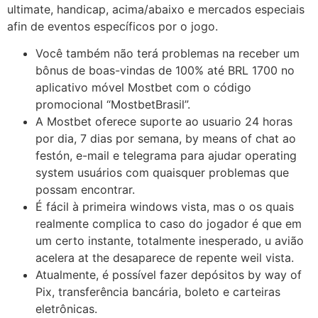
ultimate, handicap, acima/abaixo e mercados especiais
afin de eventos específicos por o jogo.
Você também não terá problemas na receber um
bônus de boas-vindas de 100% até BRL 1700 no
aplicativo móvel Mostbet com o código
promocional “MostbetBrasil”.
A Mostbet oferece suporte ao usuario 24 horas
por dia, 7 dias por semana, by means of chat ao
festón, e-mail e telegrama para ajudar operating
system usuários com quaisquer problemas que
possam encontrar.
É fácil à primeira windows vista, mas o os quais
realmente complica to caso do jogador é que em
um certo instante, totalmente inesperado, u avião
acelera at the desaparece de repente weil vista.
Atualmente, é possível fazer depósitos by way of
Pix, transferência bancária, boleto e carteiras
eletrônicas.