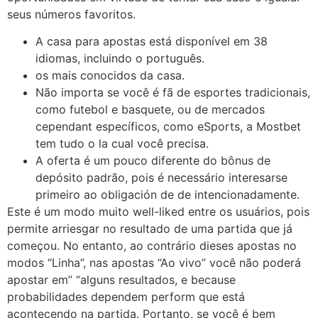
seus números favoritos.
A casa para apostas está disponível em 38
idiomas, incluindo o português.
os mais conocidos da casa.
Não importa se você é fã de esportes tradicionais,
como futebol e basquete, ou de mercados
cependant específicos, como eSports, a Mostbet
tem tudo o la cual você precisa.
A oferta é um pouco diferente do bônus de
depósito padrão, pois é necessário interesarse
primeiro ao obligación de de intencionadamente.
Este é um modo muito well-liked entre os usuários, pois
permite arriesgar no resultado de uma partida que já
começou. No entanto, ao contrário dieses apostas no
modos “Linha”, nas apostas “Ao vivo” você não poderá
apostar em” “alguns resultados, e because
probabilidades dependem perform que está
acontecendo na partida. Portanto, se você é bem