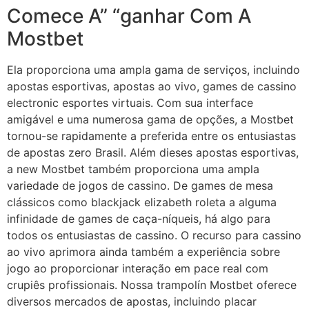
Comece A” “ganhar Com A
Mostbet
Ela proporciona uma ampla gama de serviços, incluindo
apostas esportivas, apostas ao vivo, games de cassino
electronic esportes virtuais. Com sua interface
amigável e uma numerosa gama de opções, a Mostbet
tornou-se rapidamente a preferida entre os entusiastas
de apostas zero Brasil. Além dieses apostas esportivas,
a new Mostbet também proporciona uma ampla
variedade de jogos de cassino. De games de mesa
clássicos como blackjack elizabeth roleta a alguma
infinidade de games de caça-níqueis, há algo para
todos os entusiastas de cassino. O recurso para cassino
ao vivo aprimora ainda também a experiência sobre
jogo ao proporcionar interação em pace real com
crupiês profissionais. Nossa trampolín Mostbet oferece
diversos mercados de apostas, incluindo placar