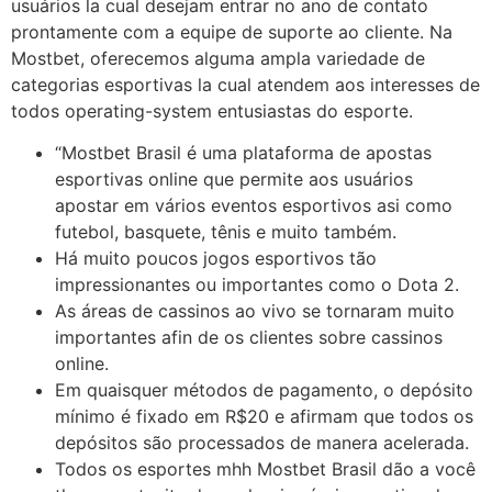
usuários la cual desejam entrar no ano de contato
prontamente com a equipe de suporte ao cliente. Na
Mostbet, oferecemos alguma ampla variedade de
categorias esportivas la cual atendem aos interesses de
todos operating-system entusiastas do esporte.
“Mostbet Brasil é uma plataforma de apostas
esportivas online que permite aos usuários
apostar em vários eventos esportivos asi como
futebol, basquete, tênis e muito também.
Há muito poucos jogos esportivos tão
impressionantes ou importantes como o Dota 2.
As áreas de cassinos ao vivo se tornaram muito
importantes afin de os clientes sobre cassinos
online.
Em quaisquer métodos de pagamento, o depósito
mínimo é fixado em R$20 e afirmam que todos os
depósitos são processados de manera acelerada.
Todos os esportes mhh Mostbet Brasil dão a você