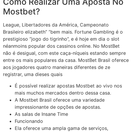
Como Realizar Uma Aposta No
Mostbet?
League, Libertadores da América, Campeonato
Brasileiro elizabeth” “bem mais. Fortune Gambling é o
prestigioso “jogo do tigrinho”, e é hoje em dia o slot
néanmoins popular dos cassinos online. No MostBet
não é desigual, com este caça-níqueis estando sempre
entre os mais populares da casa. MostBet Brasil oferece
aos jogadores quatro maneiras diferentes de ze
registrar, uma dieses quais
É possível realizar apostas Mostbet ao vivo nos
mais muchos mercados dentro dessa casa.
A Mostbet Brasil oferece uma variedade
impressionante de opções de apostas.
As salas de Insane Time
Funcionando
Ela oferece uma ampla gama de serviços,