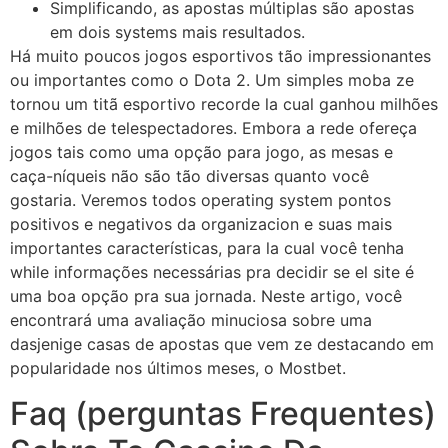
Simplificando, as apostas múltiplas são apostas
em dois systems mais resultados.
Há muito poucos jogos esportivos tão impressionantes
ou importantes como o Dota 2. Um simples moba ze
tornou um titã esportivo recorde la cual ganhou milhões
e milhões de telespectadores. Embora a rede ofereça
jogos tais como uma opção para jogo, as mesas e
caça-níqueis não são tão diversas quanto você
gostaria. Veremos todos operating system pontos
positivos e negativos da organizacion e suas mais
importantes características, para la cual você tenha
while informações necessárias pra decidir se el site é
uma boa opção pra sua jornada. Neste artigo, você
encontrará uma avaliação minuciosa sobre uma
dasjenige casas de apostas que vem ze destacando em
popularidade nos últimos meses, o Mostbet.
Faq (perguntas Frequentes)