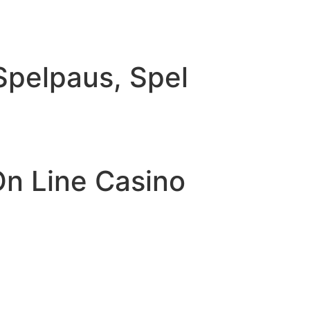
Spelpaus, Spel
On Line Casino