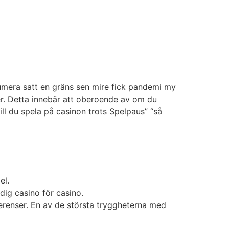
umera satt en gräns sen mire fick pandemi my
er. Detta innebär att oberoende av om du
ll du spela på casinon trots Spelpaus” “så
el.
dig casino för casino.
eferenser. En av de största tryggheterna med