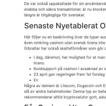
De var också uppskattade för sin användarvän
snabba och säkra transaktioner, är nu blocker
längre är tillgängliga för svenskar.
Senaste Nyetablerat O
Här följer nu en beskrivning över de typer au
även omkring casinon utan svensk licens inte 
Gibraltar har också skatteförmåner som gör de 
I dag, däremot, har mulighed for at man 
licens.
Kundsupport på casinon i avsaknad av sve
23 april gav regeringen fram 1st forsla
En
Några av deinem är Litecoin, Dogecoin och Et
slå av andra betalmetoder. Denna typ av betal
rekommenderar alltid kryptovalutor gott, adul