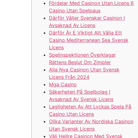
Fördelar Med Casinon Utan Licens 6
Casino Utan Spelpaus
Därför Väljer Svenskar Casinon I
Avsaknad Av Licens
Därför Är E Viktigt Att Välja Ett
Casino Mediterranean Sea Svensk
Licens
Spelinspektionen Överklagar
Rättens Beslut Om Zimpler
Alla Nya Casinon Utan Svensk
Licens Från 2024
Mga Casino
Säkerheten På Spelbolag I
Avsaknad Av Svensk Licens
Lagligheten Av Att Lyckas Spela På
Casino Utan Licens
Olika Varianter Av Nordiska Casinon
Utan Svensk Licens
Välj Hellre Casinon Med Svensk