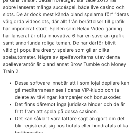
på dina vinster. Sedan företaget startade 2015 har
sobre lanserat många succéspel, både live casino och
slots. De är dock mest kända bland spelarna för” “deras
välgjorda videoslots, där allt från berättelser till grafik
har imponerat stort. Spelen som Relax Video gaming
har lanserat är ofta innovativa 6 har en suverän grafik
samt annorlunda roliga teman. De har därför blivit
väldigt populära dreary spelare som gillar olika
spelautomater. Några av spelfavoriterna utav denna
spelleverantör är bland annat Brow Tumble och Money
Train 2.
Dessa software innebär att i som lojal depilare kan
gå mediterranean sea i deras VIP-klubb och ta
delete av tävlingar, kampanjer och bonuskoder.
Det finns däremot inga juridiska hinder och de är
fritt fram att spela på dessa casinon.
Det kan såklart vara lättare sagt än gjort om det
blir registrerat sig hos tiotals eller hundratals olika
bettingsajter.