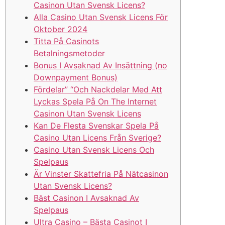
Casinon Utan Svensk Licens?
Alla Casino Utan Svensk Licens För
Oktober 2024
Titta På Casinots
Betalningsmetoder
Bonus I Avsaknad Av Insättning (no
Downpayment Bonus)
Fördelar” “Och Nackdelar Med Att
Lyckas Spela På On The Internet
Casinon Utan Svensk Licens
Kan De Flesta Svenskar Spela På
Casino Utan Licens Från Sverige?
Casino Utan Svensk Licens Och
Spelpaus
Är Vinster Skattefria På Nätcasinon
Utan Svensk Licens?
Bäst Casinon I Avsaknad Av
Spelpaus
Ultra Casino – Bästa Casinot I