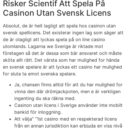
Risker Scientif Att Spela På
Casinon Utan Svensk Licens
Absolut, de är helt lagligt att spela hos casinon utan
svensk spellicens. Det existerar ingen lag som säger att
de är olagligt att lyckas spela på on line casino
utomlands. Lagarna we Sverige är riktade mot
företagen så det är dessa som bär ansvaret och måste
sköta allt rätt. Det värsta som har mulighed for hända
en svensk spelare är att lyckas ett casino har mulighed
for sluta ta emot svenska spelare.
Ja, chansen finns alltid för att du har mulighed for
vinna den där drömjackpoten, men e är verkligen
ingenting du ska räkna med.
Casinon utan licens i Sverige använder inte mobilt
bankid för inloggning.
Att välja” “1st casino med en respekterad licens
från en annan jurisdiktion kan erbjuda en viss nivå