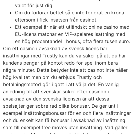
valet för just dig.
Om du förlorar bettet så e inte förlorat en krona
eftersom i fick insatsen från casinot.
Ett exempel är när ett utländskt online casino med
EU-licens matchar en VIP-spelares isättning med
en hög procentandel i bonus, ofta flera tusen euro.
Om ett casino i avsaknad av svensk licens har
insättningar med Trustly kan du va säker på att du har
kundens pengar på kontot redo för spel inom bara
några minuter. Detta betyder inte att casinot inte håller
hög kvalitet men om du erbjuds Trustly och
betalningsmetod gör i gott i att välja det. En vanlig
anledning till att svenskar söker efter casinon i
avsaknad av den svenska licensen är att dessa
spelsajter ger sobre rad olika bonusar. De ger until
exempel insättningsbonusar för en och flera insättningar
och du enkelt kan få bonusar i avsaknad av insättning
som till exempel free moves utan insättning. Vad gäller