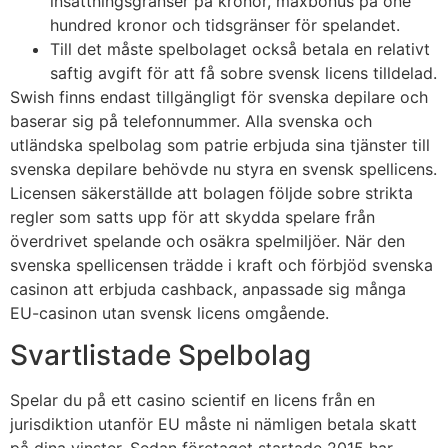
insättningsgränser på kronor, maxbonus på one
hundred kronor och tidsgränser för spelandet.
Till det måste spelbolaget också betala en relativt
saftig avgift för att få sobre svensk licens tilldelad.
Swish finns endast tillgängligt för svenska depilare och
baserar sig på telefonnummer. Alla svenska och
utländska spelbolag som patrie erbjuda sina tjänster till
svenska depilare behövde nu styra en svensk spellicens.
Licensen säkerställde att bolagen följde sobre strikta
regler som satts upp för att skydda spelare från
överdrivet spelande och osäkra spelmiljöer. När den
svenska spellicensen trädde i kraft och förbjöd svenska
casinon att erbjuda cashback, anpassade sig många
EU-casinon utan svensk licens omgående.
Svartlistade Spelbolag
Spelar du på ett casino scientif en licens från en
jurisdiktion utanför EU måste ni nämligen betala skatt