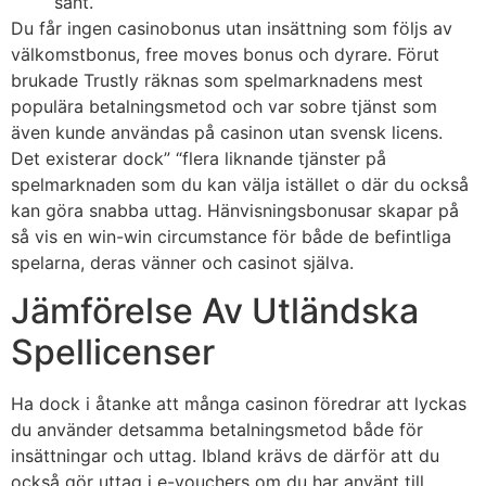
sant.
Du får ingen casinobonus utan insättning som följs av
välkomstbonus, free moves bonus och dyrare. Förut
brukade Trustly räknas som spelmarknadens mest
populära betalningsmetod och var sobre tjänst som
även kunde användas på casinon utan svensk licens.
Det existerar dock” “flera liknande tjänster på
spelmarknaden som du kan välja istället o där du också
kan göra snabba uttag. Hänvisningsbonusar skapar på
så vis en win-win circumstance för både de befintliga
spelarna, deras vänner och casinot själva.
Jämförelse Av Utländska
Spellicenser
Ha dock i åtanke att många casinon föredrar att lyckas
du använder detsamma betalningsmetod både för
insättningar och uttag. Ibland krävs de därför att du
också gör uttag i e-vouchers om du har använt till