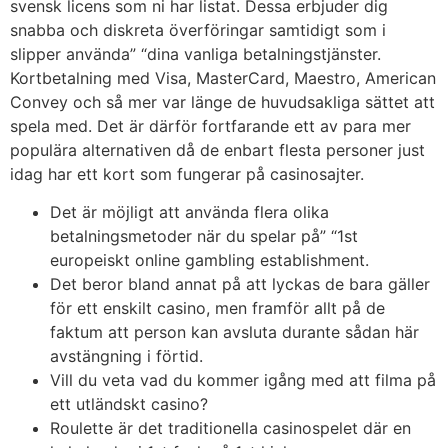
svensk licens som ni har listat. Dessa erbjuder dig
snabba och diskreta överföringar samtidigt som i
slipper använda” “dina vanliga betalningstjänster.
Kortbetalning med Visa, MasterCard, Maestro, American
Convey och så mer var länge de huvudsakliga sättet att
spela med. Det är därför fortfarande ett av para mer
populära alternativen då de enbart flesta personer just
idag har ett kort som fungerar på casinosajter.
Det är möjligt att använda flera olika
betalningsmetoder när du spelar på” “1st
europeiskt online gambling establishment.
Det beror bland annat på att lyckas de bara gäller
för ett enskilt casino, men framför allt på de
faktum att person kan avsluta durante sådan här
avstängning i förtid.
Vill du veta vad du kommer igång med att filma på
ett utländskt casino?
Roulette är det traditionella casinospelet där en