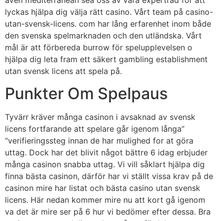
även mediterranean sea oss av våra expertråd för att
lyckas hjälpa dig välja rätt casino. Vårt team på casino-
utan-svensk-licens. com har lång erfarenhet inom både
den svenska spelmarknaden och den utländska. Vårt
mål är att förbereda burrow för spelupplevelsen o
hjälpa dig leta fram ett säkert gambling establishment
utan svensk licens att spela på.
Punkter Om Spelpaus
Tyvärr kräver många casinon i avsaknad av svensk
licens fortfarande att spelare går igenom långa”
“verifieringssteg innan de har mulighed for at göra
uttag. Dock har det blivit något bättre 6 idag erbjuder
många casinon snabba uttag. Vi vill såklart hjälpa dig
finna bästa casinon, därför har vi ställt vissa krav på de
casinon mire har listat och bästa casino utan svensk
licens. Här nedan kommer mire nu att kort gå igenom
va det är mire ser på 6 hur vi bedömer efter dessa. Bra