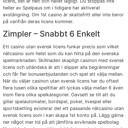
licens, det är helt och hållet lagligt. Du stoppas inte
heller av Spelpaus om i tidigare har aktiverat
avstängning. Om 1st casino är skattefritt eller inte beror
på varifrån deras licens kommer.
Zimpler – Snabbt 6 Enkelt
Ett casino utan svensk licens funkar precis som vilket
nätcasino som helst som du kan hitta på den svenska
spelmarknaden. Skillnaden skapligt casinon med svensk
licens och utländska är att i slipper alla begränsningar
och får fler bonuserbjudanden och spel att välja mellan.
När du väljer casinon utan svensk licens har du oftast
flera tusen olika speltitlar att lyckas välja mellan 6 även
inom flera olika spelkategorier. Oavsett se till att du
gillar spelautomater, bordspel, poker, livespel eller
sportsbetting existerar det ett passande nätcasino utan
svensk licens som i kan skapa 1st konto på. Lägg gärna
ner något mer tid på att jämföra avviknade spelbolag