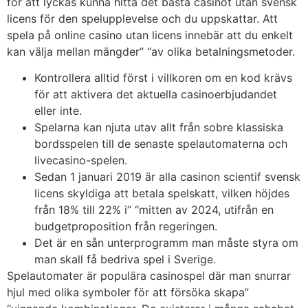
för att lyckas kunna hitta det bästa casinot utan svensk
licens för den spelupplevelse och du uppskattar. Att
spela på online casino utan licens innebär att du enkelt
kan välja mellan mängder” “av olika betalningsmetoder.
Kontrollera alltid först i villkoren om en kod krävs
för att aktivera det aktuella casinoerbjudandet
eller inte.
Spelarna kan njuta utav allt från sobre klassiska
bordsspelen till de senaste spelautomaterna och
livecasino-spelen.
Sedan 1 januari 2019 är alla casinon scientif svensk
licens skyldiga att betala spelskatt, vilken höjdes
från 18% till 22% i” “mitten av 2024, utifrån en
budgetproposition från regeringen.
Det är en sån unterprogramm man måste styra om
man skall få bedriva spel i Sverige.
Spelautomater är populära casinospel där man snurrar
hjul med olika symboler för att försöka skapa”