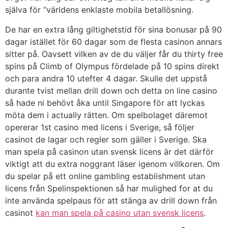
själva för “världens enklaste mobila betallösning.
De har en extra lång giltighetstid för sina bonusar på 90
dagar istället för 60 dagar som de flesta casinon annars
sitter på. Oavsett vilken av de du väljer får du thirty free
spins på Climb of Olympus fördelade på 10 spins direkt
och para andra 10 utefter 4 dagar. Skulle det uppstå
durante tvist mellan drill down och detta on line casino
så hade ni behövt åka until Singapore för att lyckas
möta dem i actually rätten. Om spelbolaget däremot
opererar 1st casino med licens i Sverige, så följer
casinot de lagar och regler som gäller i Sverige. Ska
man spela på casinon utan svensk licens är det därför
viktigt att du extra noggrant läser igenom villkoren. Om
du spelar på ett online gambling establishment utan
licens från Spelinspektionen så har mulighed for at du
inte använda spelpaus för att stänga av drill down från
casinot
kan man spela på casino utan svensk licens
.