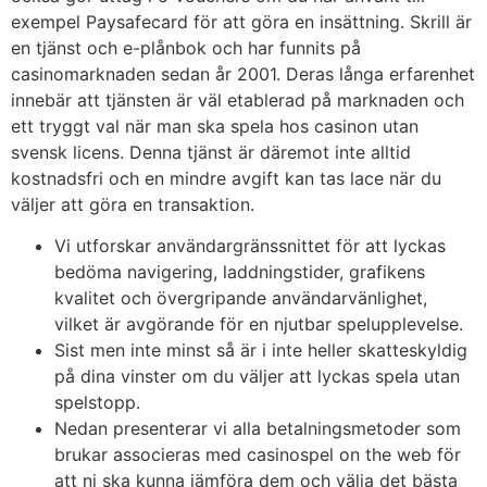
exempel Paysafecard för att göra en insättning. Skrill är
en tjänst och e-plånbok och har funnits på
casinomarknaden sedan år 2001. Deras långa erfarenhet
innebär att tjänsten är väl etablerad på marknaden och
ett tryggt val när man ska spela hos casinon utan
svensk licens. Denna tjänst är däremot inte alltid
kostnadsfri och en mindre avgift kan tas lace när du
väljer att göra en transaktion.
Vi utforskar användargränssnittet för att lyckas
bedöma navigering, laddningstider, grafikens
kvalitet och övergripande användarvänlighet,
vilket är avgörande för en njutbar spelupplevelse.
Sist men inte minst så är i inte heller skatteskyldig
på dina vinster om du väljer att lyckas spela utan
spelstopp.
Nedan presenterar vi alla betalningsmetoder som
brukar associeras med casinospel on the web för
att ni ska kunna jämföra dem och välja det bästa