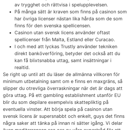
av trygghet och rättvisa i spelupplevelsen.
På många sätt är kraven som finns på casinon som
har övriga licenser nästan lika hårda som de som
finns för den svenska spellicensen.
Casinon utan svensk licens använder oftast
spellicenser från Malta, Estland eller Curacao.
I och med att lyckas Trustly använder tekniken
direkt banköverföring, betyder det också att du
kan få blixtsnabba uttag, samt insättningar i
realtid.
Se right up until att du läser de allmänna villkoren för
minimum utbetalning samt om e finns en maxgräns, så
slipper du otrevliga överraskningar när det är dags att
göra uttag. På ett gambling establishment utanför EU
blir du som depilare exempelvis skattepliktig på
eventuella vinster. Att börja spela på casinon utan
svensk licens är supersnabbt och enkelt, guys det finns
några saker att tänka på innan ni sätter igång. Vi delar