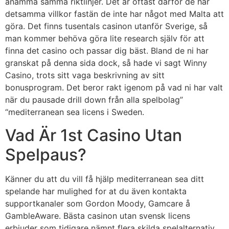
anamma samma riktlinjer. Det är oftast därför de har
detsamma villkor fastän de inte har något med Malta att
göra. Det finns tusentals casinon utanför Sverige, så
man kommer behöva göra lite research själv för att
finna det casino och passar dig bäst. Bland de ni har
granskat på denna sida dock, så hade vi sagt Winny
Casino, trots sitt vaga beskrivning av sitt
bonusprogram. Det beror rakt igenom på vad ni har valt
när du pausade drill down från alla spelbolag”
“mediterranean sea licens i Sweden.
Vad Är 1st Casino Utan
Spelpaus?
Känner du att du vill få hjälp mediterranean sea ditt
spelande har mulighed for at du även kontakta
supportkanaler som Gordon Moody, Gamcare å
GambleAware. Bästa casinon utan svensk licens
erbjuder som tidigare nämnt flera skilda spelalternativ,