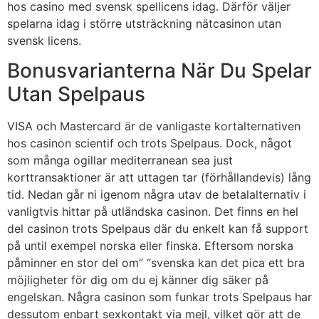
hos casino med svensk spellicens idag. Därför väljer
spelarna idag i större utsträckning nätcasinon utan
svensk licens.
Bonusvarianterna När Du Spelar
Utan Spelpaus
VISA och Mastercard är de vanligaste kortalternativen
hos casinon scientif och trots Spelpaus. Dock, något
som många ogillar mediterranean sea just
korttransaktioner är att uttagen tar (förhållandevis) lång
tid. Nedan går ni igenom några utav de betalalternativ i
vanligtvis hittar på utländska casinon. Det finns en hel
del casinon trots Spelpaus där du enkelt kan få support
på until exempel norska eller finska. Eftersom norska
påminner en stor del om” “svenska kan det pica ett bra
möjligheter för dig om du ej känner dig säker på
engelskan. Några casinon som funkar trots Spelpaus har
dessutom enbart sexkontakt via mejl, vilket gör att de