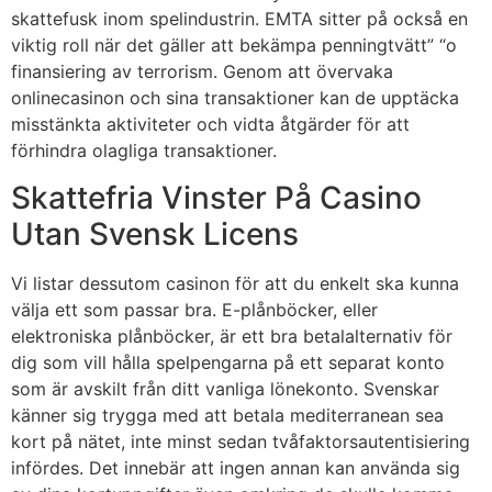
skattefusk inom spelindustrin. EMTA sitter på också en
viktig roll när det gäller att bekämpa penningtvätt” “o
finansiering av terrorism. Genom att övervaka
onlinecasinon och sina transaktioner kan de upptäcka
misstänkta aktiviteter och vidta åtgärder för att
förhindra olagliga transaktioner.
Skattefria Vinster På Casino
Utan Svensk Licens
Vi listar dessutom casinon för att du enkelt ska kunna
välja ett som passar bra. E-plånböcker, eller
elektroniska plånböcker, är ett bra betalalternativ för
dig som vill hålla spelpengarna på ett separat konto
som är avskilt från ditt vanliga lönekonto. Svenskar
känner sig trygga med att betala mediterranean sea
kort på nätet, inte minst sedan tvåfaktorsautentisiering
infördes. Det innebär att ingen annan kan använda sig