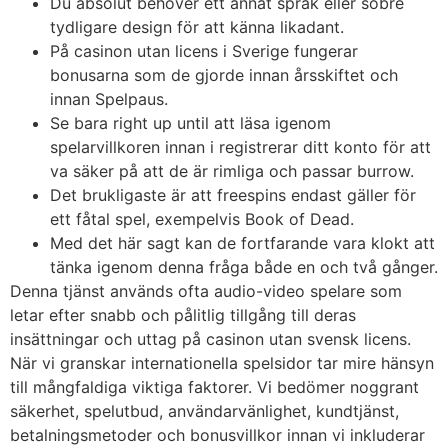
Du absolut behöver ett annat språk eller sobre
tydligare design för att känna likadant.
På casinon utan licens i Sverige fungerar
bonusarna som de gjorde innan årsskiftet och
innan Spelpaus.
Se bara right up until att läsa igenom
spelarvillkoren innan i registrerar ditt konto för att
va säker på att de är rimliga och passar burrow.
Det brukligaste är att freespins endast gäller för
ett fåtal spel, exempelvis Book of Dead.
Med det här sagt kan de fortfarande vara klokt att
tänka igenom denna fråga både en och två gånger.
Denna tjänst används ofta audio-video spelare som
letar efter snabb och pålitlig tillgång till deras
insättningar och uttag på casinon utan svensk licens.
När vi granskar internationella spelsidor tar mire hänsyn
till mångfaldiga viktiga faktorer. Vi bedömer noggrant
säkerhet, spelutbud, användarvänlighet, kundtjänst,
betalningsmetoder och bonusvillkor innan vi inkluderar