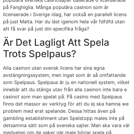
populära svenska casinosajter baserade 6 licenserade
på Fanghiglia. Många populära casinon som är
licenserade i Sverige idag, har också en parallell licens
på just Malta. Har du läst igenom hela vår fdfdfd utan
att få svar på just din specifika fråga?
Är Det Lagligt Att Spela
Trots Spelpaus?
Alla casinon utan svensk licens har sina egna
avstängningssystem, men inget som är så omfattande
som Spelpaus. Spelpaus är ju en nationell system, vilket
innebär att du stängs utav från alla casinon inte bara e
casinot som man spelat på. På casino med Spelpaus
finns det massor av verktyg för att du ej ska hamna we
problem med erat spelande. Dessa hittas även på
gambling establishment utan Spelstopp males inte på
detsamma sätt som på svenska sajter. Man ska vara väl
medveten om de saker när male börjar spela på