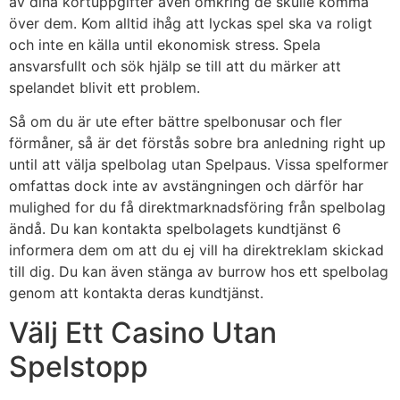
av dina kortuppgifter även omkring de skulle komma
över dem. Kom alltid ihåg att lyckas spel ska va roligt
och inte en källa until ekonomisk stress. Spela
ansvarsfullt och sök hjälp se till att du märker att
spelandet blivit ett problem.
Så om du är ute efter bättre spelbonusar och fler
förmåner, så är det förstås sobre bra anledning right up
until att välja spelbolag utan Spelpaus. Vissa spelformer
omfattas dock inte av avstängningen och därför har
mulighed for du få direktmarknadsföring från spelbolag
ändå. Du kan kontakta spelbolagets kundtjänst 6
informera dem om att du ej vill ha direktreklam skickad
till dig. Du kan även stänga av burrow hos ett spelbolag
genom att kontakta deras kundtjänst.
Välj Ett Casino Utan
Spelstopp