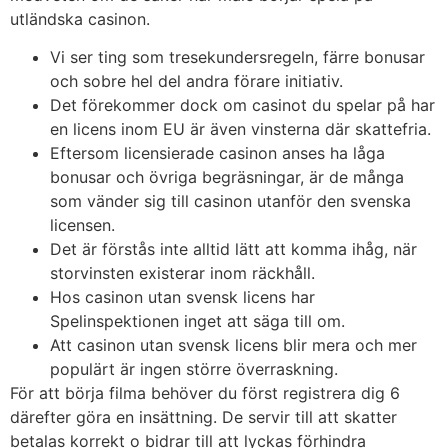
utländska casinon.
Vi ser ting som tresekundersregeln, färre bonusar
och sobre hel del andra förare initiativ.
Det förekommer dock om casinot du spelar på har
en licens inom EU är även vinsterna där skattefria.
Eftersom licensierade casinon anses ha låga
bonusar och övriga begräsningar, är de många
som vänder sig till casinon utanför den svenska
licensen.
Det är förstås inte alltid lätt att komma ihåg, när
storvinsten existerar inom räckhåll.
Hos casinon utan svensk licens har
Spelinspektionen inget att säga till om.
Att casinon utan svensk licens blir mera och mer
populärt är ingen större överraskning.
För att börja filma behöver du först registrera dig 6
därefter göra en insättning. De servir till att skatter
betalas korrekt o bidrar till att lyckas förhindra