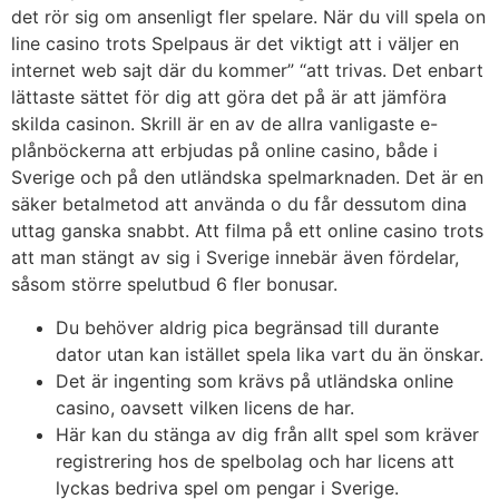
det rör sig om ansenligt fler spelare. När du vill spela on
line casino trots Spelpaus är det viktigt att i väljer en
internet web sajt där du kommer” “att trivas. Det enbart
lättaste sättet för dig att göra det på är att jämföra
skilda casinon. Skrill är en av de allra vanligaste e-
plånböckerna att erbjudas på online casino, både i
Sverige och på den utländska spelmarknaden. Det är en
säker betalmetod att använda o du får dessutom dina
uttag ganska snabbt. Att filma på ett online casino trots
att man stängt av sig i Sverige innebär även fördelar,
såsom större spelutbud 6 fler bonusar.
Du behöver aldrig pica begränsad till durante
dator utan kan istället spela lika vart du än önskar.
Det är ingenting som krävs på utländska online
casino, oavsett vilken licens de har.
Här kan du stänga av dig från allt spel som kräver
registrering hos de spelbolag och har licens att
lyckas bedriva spel om pengar i Sverige.