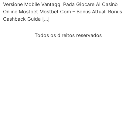
Versione Mobile Vantaggi Pada Giocare Al Casinò
Online Mostbet Mostbet Com – Bonus Attuali Bonus
Cashback Guida […]
Todos os direitos reservados