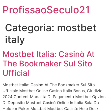
ProfissaoSeculo21
Categoria:
mostbet
italy
Mostbet Italia: Casinò At
The Bookmaker Sul Sito
Ufficial
Mostbet Italia: Casinò At The Bookmaker Sul Sito
Ufficiale Mostbet Online Casino Italia Bonus, Giudizio
2024 Content Modalità Di Pagamento Mostbet Opzioni
Di Deposito Mostbet Casinò Online In Italia Sala Da
Holdem Poker Mostbet Mostbet Casinò: Help Desk