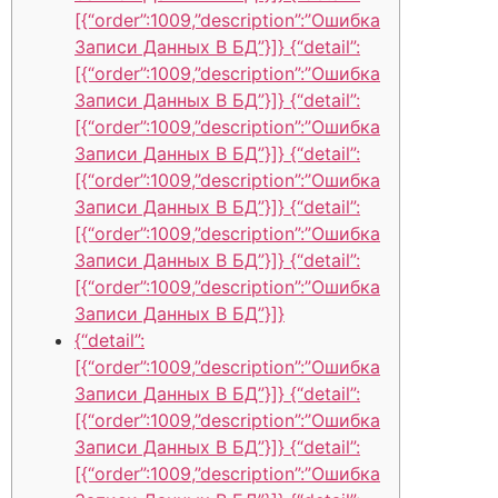
[{“order”:1009,”description”:”Ошибка
Записи Данных В БД”}]} {“detail”:
[{“order”:1009,”description”:”Ошибка
Записи Данных В БД”}]} {“detail”:
[{“order”:1009,”description”:”Ошибка
Записи Данных В БД”}]} {“detail”:
[{“order”:1009,”description”:”Ошибка
Записи Данных В БД”}]} {“detail”:
[{“order”:1009,”description”:”Ошибка
Записи Данных В БД”}]} {“detail”:
[{“order”:1009,”description”:”Ошибка
Записи Данных В БД”}]}
{“detail”:
[{“order”:1009,”description”:”Ошибка
Записи Данных В БД”}]} {“detail”:
[{“order”:1009,”description”:”Ошибка
Записи Данных В БД”}]} {“detail”:
[{“order”:1009,”description”:”Ошибка