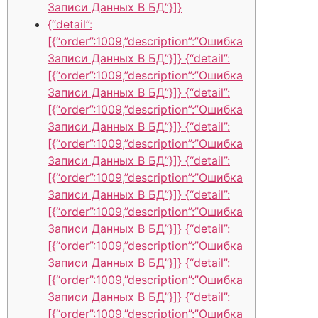
Записи Данных В БД”}]}
{“detail”:
[{“order”:1009,”description”:”Ошибка
Записи Данных В БД”}]} {“detail”:
[{“order”:1009,”description”:”Ошибка
Записи Данных В БД”}]} {“detail”:
[{“order”:1009,”description”:”Ошибка
Записи Данных В БД”}]} {“detail”:
[{“order”:1009,”description”:”Ошибка
Записи Данных В БД”}]} {“detail”:
[{“order”:1009,”description”:”Ошибка
Записи Данных В БД”}]} {“detail”:
[{“order”:1009,”description”:”Ошибка
Записи Данных В БД”}]} {“detail”:
[{“order”:1009,”description”:”Ошибка
Записи Данных В БД”}]} {“detail”:
[{“order”:1009,”description”:”Ошибка
Записи Данных В БД”}]} {“detail”:
[{“order”:1009,”description”:”Ошибка