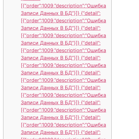
[{“order”:1009,”description”:”Ошибка
Записи Данных В БД”}]} {“detail”:
[{“order”:1009,”description”:”Ошибка
Записи Данных В БД”}]} {“detail”:
[{“order”:1009,”description”:”Ошибка
Записи Данных В БД”}]} {“detail”:
[{“order”:1009,”description”:”Ошибка
Записи Данных В БД”}]} {“detail”:
[{“order”:1009,”description”:”Ошибка
Записи Данных В БД”}]} {“detail”:
[{“order”:1009,”description”:”Ошибка
Записи Данных В БД”}]} {“detail”:
[{“order”:1009,”description”:”Ошибка
Записи Данных В БД”}]} {“detail”:
[{“order”:1009,”description”:”Ошибка
Записи Данных В БД”}]} {“detail”:
[{“order”:1009,”description”:”Ошибка
Записи Данных В БД”}]} {“detail”: