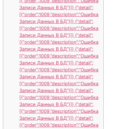
[{“order”:1009,”description”:”Ошибка
Записи Данных В БД”}]} {“detail”:
[{“order”:1009,”description”:”Ошибка
Записи Данных В БД”}]} {“detail”:
[{“order”:1009,”description”:”Ошибка
Записи Данных В БД”}]} {“detail”:
[{“order”:1009,”description”:”Ошибка
Записи Данных В БД”}]} {“detail”:
[{“order”:1009,”description”:”Ошибка
Записи Данных В БД”}]} {“detail”:
[{“order”:1009,”description”:”Ошибка
Записи Данных В БД”}]} {“detail”:
[{“order”:1009,”description”:”Ошибка
Записи Данных В БД”}]} {“detail”:
[{“order”:1009,”description”:”Ошибка
Записи Данных В БД”}]} {“detail”:
[{“order”:1009,”description”:”Ошибка
Записи Данных В БД”}]} {“detail”:
[{“order”:1009,”description”:”Ошибка