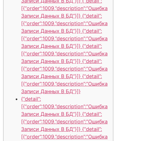
Записи Данных В БД”}]} {“detail”:
[{“order”:1009,”description”:”Ошибка
Записи Данных В БД”}]} {“detail”:
[{“order”:1009,”description”:”Ошибка
Записи Данных В БД”}]} {“detail”:
[{“order”:1009,”description”:”Ошибка
Записи Данных В БД”}]} {“detail”:
[{“order”:1009,”description”:”Ошибка
Записи Данных В БД”}]} {“detail”:
[{“order”:1009,”description”:”Ошибка
Записи Данных В БД”}]} {“detail”:
[{“order”:1009,”description”:”Ошибка
Записи Данных В БД”}]}
{“detail”:
[{“order”:1009,”description”:”Ошибка
Записи Данных В БД”}]} {“detail”:
[{“order”:1009,”description”:”Ошибка
Записи Данных В БД”}]} {“detail”:
[{“order”:1009,”description”:”Ошибка