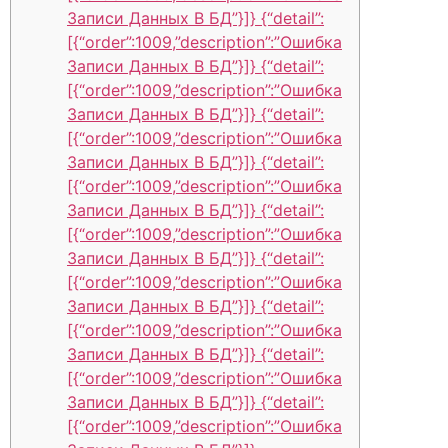
Записи Данных В БД”}]} {“detail”:
[{“order”:1009,”description”:”Ошибка
Записи Данных В БД”}]} {“detail”:
[{“order”:1009,”description”:”Ошибка
Записи Данных В БД”}]} {“detail”:
[{“order”:1009,”description”:”Ошибка
Записи Данных В БД”}]} {“detail”:
[{“order”:1009,”description”:”Ошибка
Записи Данных В БД”}]} {“detail”:
[{“order”:1009,”description”:”Ошибка
Записи Данных В БД”}]} {“detail”:
[{“order”:1009,”description”:”Ошибка
Записи Данных В БД”}]} {“detail”:
[{“order”:1009,”description”:”Ошибка
Записи Данных В БД”}]} {“detail”:
[{“order”:1009,”description”:”Ошибка
Записи Данных В БД”}]} {“detail”:
[{“order”:1009,”description”:”Ошибка