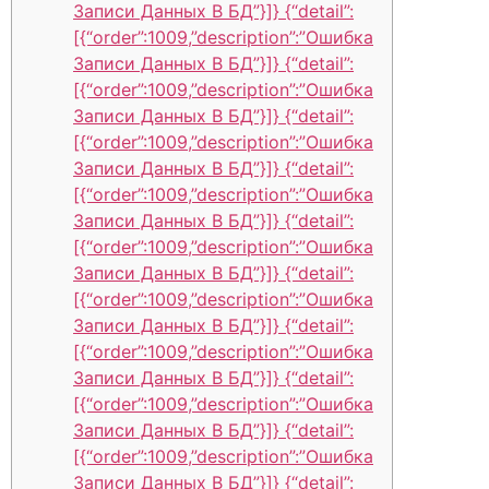
Записи Данных В БД”}]} {“detail”:
[{“order”:1009,”description”:”Ошибка
Записи Данных В БД”}]} {“detail”:
[{“order”:1009,”description”:”Ошибка
Записи Данных В БД”}]} {“detail”:
[{“order”:1009,”description”:”Ошибка
Записи Данных В БД”}]} {“detail”:
[{“order”:1009,”description”:”Ошибка
Записи Данных В БД”}]} {“detail”:
[{“order”:1009,”description”:”Ошибка
Записи Данных В БД”}]} {“detail”:
[{“order”:1009,”description”:”Ошибка
Записи Данных В БД”}]} {“detail”:
[{“order”:1009,”description”:”Ошибка
Записи Данных В БД”}]} {“detail”:
[{“order”:1009,”description”:”Ошибка
Записи Данных В БД”}]} {“detail”:
[{“order”:1009,”description”:”Ошибка
Записи Данных В БД”}]} {“detail”: