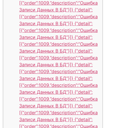
[{“order”:1009,”description”:”Ошибка
Записи Данных В БД”}]} {“detail”:
[{“order”:1009,”description”:”Ошибка
Записи Данных В БД”}]} {“detail”:
[{“order”:1009,”description”:”Ошибка
Записи Данных В БД”}]} {“detail”:
[{“order”:1009,”description”:”Ошибка
Записи Данных В БД”}]} {“detail”:
[{“order”:1009,”description”:”Ошибка
Записи Данных В БД”}]} {“detail”:
[{“order”:1009,”description”:”Ошибка
Записи Данных В БД”}]} {“detail”:
[{“order”:1009,”description”:”Ошибка
Записи Данных В БД”}]} {“detail”:
[{“order”:1009,”description”:”Ошибка
Записи Данных В БД”}]} {“detail”:
[{“order”:1009,”description”:”Ошибка
Записи Данных В БД”}]} {“detail”:
[{“order”:1009,”description”:”Ошибка