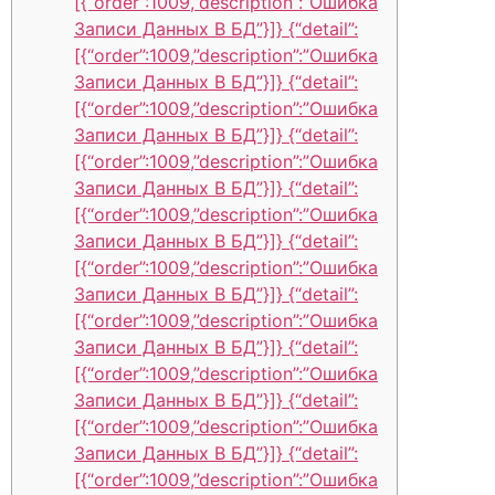
[{“order”:1009,”description”:”Ошибка
Записи Данных В БД”}]} {“detail”:
[{“order”:1009,”description”:”Ошибка
Записи Данных В БД”}]} {“detail”:
[{“order”:1009,”description”:”Ошибка
Записи Данных В БД”}]} {“detail”:
[{“order”:1009,”description”:”Ошибка
Записи Данных В БД”}]} {“detail”:
[{“order”:1009,”description”:”Ошибка
Записи Данных В БД”}]} {“detail”:
[{“order”:1009,”description”:”Ошибка
Записи Данных В БД”}]} {“detail”:
[{“order”:1009,”description”:”Ошибка
Записи Данных В БД”}]} {“detail”:
[{“order”:1009,”description”:”Ошибка
Записи Данных В БД”}]} {“detail”:
[{“order”:1009,”description”:”Ошибка
Записи Данных В БД”}]} {“detail”:
[{“order”:1009,”description”:”Ошибка