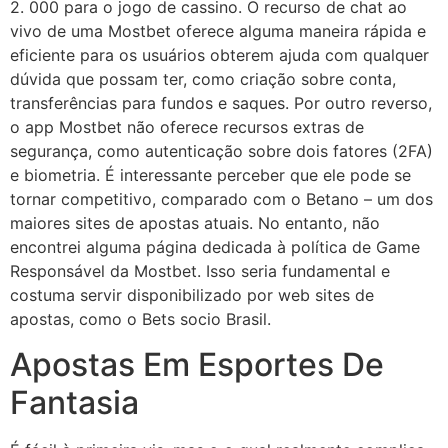
2. 000 para o jogo de cassino. O recurso de chat ao
vivo de uma Mostbet oferece alguma maneira rápida e
eficiente para os usuários obterem ajuda com qualquer
dúvida que possam ter, como criação sobre conta,
transferências para fundos e saques. Por outro reverso,
o app Mostbet não oferece recursos extras de
segurança, como autenticação sobre dois fatores (2FA)
e biometria. É interessante perceber que ele pode se
tornar competitivo, comparado com o Betano – um dos
maiores sites de apostas atuais. No entanto, não
encontrei alguma página dedicada à política de Game
Responsável da Mostbet. Isso seria fundamental e
costuma servir disponibilizado por web sites de
apostas, como o Bets socio Brasil.
Apostas Em Esportes De
Fantasia