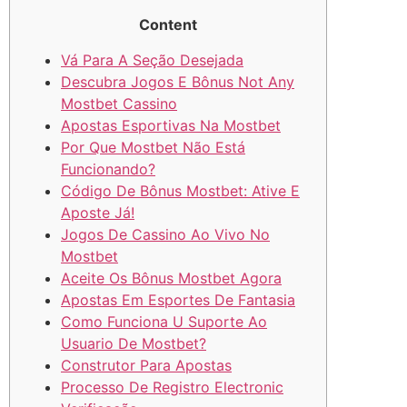
Content
Vá Para A Seção Desejada
Descubra Jogos E Bônus Not Any
Mostbet Cassino
Apostas Esportivas Na Mostbet
Por Que Mostbet Não Está
Funcionando?
Código De Bônus Mostbet: Ative E
Aposte Já!
Jogos De Cassino Ao Vivo No
Mostbet
Aceite Os Bônus Mostbet Agora
Apostas Em Esportes De Fantasia
Como Funciona U Suporte Ao
Usuario De Mostbet?
Construtor Para Apostas
Processo De Registro Electronic