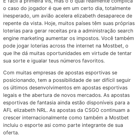
É fácil à primeira vis, mas o o qual realmente complica
o caso do jogador é que em um certo dia, totalmente
inesperado, um avião acelera elizabeth desaparece de
repente da vista. Hoje, muitos países têm suas próprias
loterias para gerar receitas pra a administração search
engine marketing aumentar os impostos. Você também
pode jogar loterias across the internet na Mostbet, o
que lhe dá muitas oportunidades em virtude de tentar
sua sorte e igualar teus números favoritos.
Com muitas empresas de apostas esportivas se
posicionando, tem a possibilidade de ser difícil seguir
os últimos desenvolvimentos em apostas esportivas
legais e the abertura de novos mercados. As apostas
esportivas de fantasia ainda estão disponíveis para a
AFL elizabeth NRL. As apostas da CSGO continuam a
crescer internacionalmente como também a Mostbet
incluiu o esporte asi como parte integrante de sua
oferta.