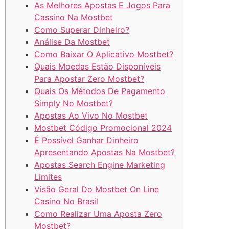
As Melhores Apostas E Jogos Para
Cassino Na Mostbet
Como Superar Dinheiro?
Análise Da Mostbet
Como Baixar O Aplicativo Mostbet?
Quais Moedas Estão Disponíveis
Para Apostar Zero Mostbet?
Quais Os Métodos De Pagamento
Simply No Mostbet?
Apostas Ao Vivo No Mostbet
Mostbet Código Promocional 2024
É Possível Ganhar Dinheiro
Apresentando Apostas Na Mostbet?
Apostas Search Engine Marketing
Limites
Visão Geral Do Mostbet On Line
Casino No Brasil
Como Realizar Uma Aposta Zero
Mostbet?