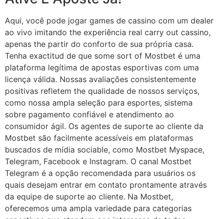
Aqui, você pode jogar games de cassino com um dealer
ao vivo imitando the experiência real carry out cassino,
apenas the partir do conforto de sua própria casa.
Tenha exactitud de que some sort of Mostbet é uma
plataforma legítima de apostas esportivas com uma
licença válida. Nossas avaliações consistentemente
positivas refletem the qualidade de nossos serviços,
como nossa ampla seleção para esportes, sistema
sobre pagamento confiável e atendimento ao
consumidor ágil. Os agentes de suporte ao cliente da
Mostbet são facilmente acessíveis em plataformas
buscados de mídia sociable, como Mostbet Myspace,
Telegram, Facebook e Instagram. O canal Mostbet
Telegram é a opção recomendada para usuários os
quais desejam entrar em contato prontamente através
da equipe de suporte ao cliente. Na Mostbet,
oferecemos uma ampla variedade para categorias