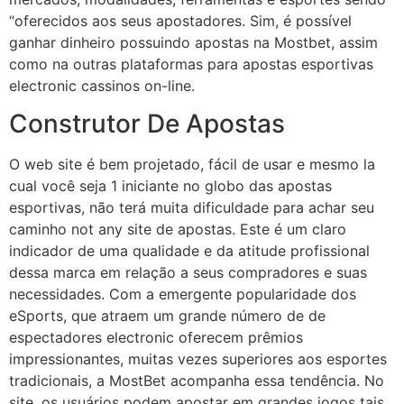
“oferecidos aos seus apostadores. Sim, é possível
ganhar dinheiro possuindo apostas na Mostbet, assim
como na outras plataformas para apostas esportivas
electronic cassinos on-line.
Construtor De Apostas
O web site é bem projetado, fácil de usar e mesmo la
cual você seja 1 iniciante no globo das apostas
esportivas, não terá muita dificuldade para achar seu
caminho not any site de apostas. Este é um claro
indicador de uma qualidade e da atitude profissional
dessa marca em relação a seus compradores e suas
necessidades. Com a emergente popularidade dos
eSports, que atraem um grande número de de
espectadores electronic oferecem prêmios
impressionantes, muitas vezes superiores aos esportes
tradicionais, a MostBet acompanha essa tendência. No
site, os usuários podem apostar em grandes jogos tais