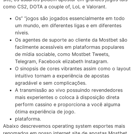
como CS2, DOTA a couple of, LoL e Valorant.
Os” “jogos são jogados essencialmente em todo
um mundo, em diferentes ligas e em diferentes
níveis.
Os agentes de suporte ao cliente da Mostbet são
facilmente acessíveis em plataformas populares
de mídia sociable, como Mostbet Tweets,
Telegram, Facebook elizabeth Instagram.
O sinopsis de cores vibrantes assim como o layout
intuitivo tornam a experiência de apostas
agradável e sem complicações.
A transmissão ao vivo possuindo revendedores
mais experientes o coloca à disposição direta
perform cassino e proporciona a você alguma
ótima experiência de jogo.
plataforma.
Abaixo descrevemos operating system esportes mais
renomados em nosso internet site de apostas Mostbet.