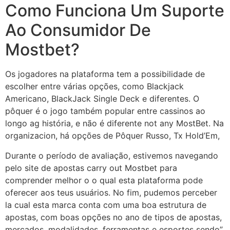
Como Funciona Um Suporte
Ao Consumidor De
Mostbet?
Os jogadores na plataforma tem a possibilidade de
escolher entre várias opções, como Blackjack
Americano, BlackJack Single Deck e diferentes. O
pôquer é o jogo também popular entre cassinos ao
longo ag história, e não é diferente not any MostBet. Na
organizacion, há opções de Pôquer Russo, Tx Hold’Em,
Durante o período de avaliação, estivemos navegando
pelo site de apostas carry out Mostbet para
comprender melhor o o qual esta plataforma pode
oferecer aos teus usuários. No fim, pudemos perceber
la cual esta marca conta com uma boa estrutura de
apostas, com boas opções no ano de tipos de apostas,
mercados, modalidades, ferramentas e esportes sendo”