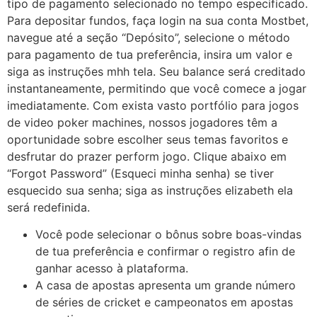
tipo de pagamento selecionado no tempo especificado.
Para depositar fundos, faça login na sua conta Mostbet,
navegue até a seção “Depósito”, selecione o método
para pagamento de tua preferência, insira um valor e
siga as instruções mhh tela. Seu balance será creditado
instantaneamente, permitindo que você comece a jogar
imediatamente. Com exista vasto portfólio para jogos
de video poker machines, nossos jogadores têm a
oportunidade sobre escolher seus temas favoritos e
desfrutar do prazer perform jogo. Clique abaixo em
“Forgot Password” (Esqueci minha senha) se tiver
esquecido sua senha; siga as instruções elizabeth ela
será redefinida.
Você pode selecionar o bônus sobre boas-vindas
de tua preferência e confirmar o registro afin de
ganhar acesso à plataforma.
A casa de apostas apresenta um grande número
de séries de cricket e campeonatos em apostas