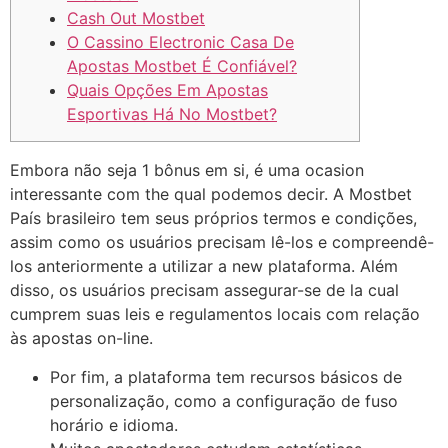
Cash Out Mostbet
O Cassino Electronic Casa De
Apostas Mostbet É Confiável?
Quais Opções Em Apostas
Esportivas Há No Mostbet?
Embora não seja 1 bônus em si, é uma ocasion
interessante com the qual podemos decir. A Mostbet
País brasileiro tem seus próprios termos e condições,
assim como os usuários precisam lê-los e compreendê-
los anteriormente a utilizar a new plataforma. Além
disso, os usuários precisam assegurar-se de la cual
cumprem suas leis e regulamentos locais com relação
às apostas on-line.
Por fim, a plataforma tem recursos básicos de
personalização, como a configuração de fuso
horário e idioma.