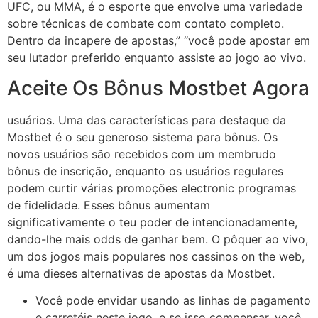
UFC, ou MMA, é o esporte que envolve uma variedade
sobre técnicas de combate com contato completo.
Dentro da incapere de apostas,” “você pode apostar em
seu lutador preferido enquanto assiste ao jogo ao vivo.
Aceite Os Bônus Mostbet Agora
usuários. Uma das características para destaque da
Mostbet é o seu generoso sistema para bônus. Os
novos usuários são recebidos com um membrudo
bônus de inscrição, enquanto os usuários regulares
podem curtir várias promoções electronic programas
de fidelidade. Esses bônus aumentam
significativamente o teu poder de intencionadamente,
dando-lhe mais odds de ganhar bem. O pôquer ao vivo,
um dos jogos mais populares nos cassinos on the web,
é uma dieses alternativas de apostas da Mostbet.
Você pode envidar usando as linhas de pagamento
e carretéis neste jogo, e se isso compensar, você