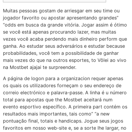
Muitas pessoas gostam de arriesgar em seu time ou
jogador favorito ou apostar apresentando grandes”
“odds em busca da grande vitória. Jogar assim é ótimo
se você está apenas procurando lazer, mas muitas
vezes você acaba perdendo mais dinheiro perform que
ganha. Ao estudar seus adversários e estudar because
probabilidades, você tem a possibilidade de ganhar
mais vezes do que na outros esportes, to Vôlei ao vivo
na Mostbet ajajai te surpreender.
A página de logon para a organizacion requer apenas
os quais os utilizadores forneçam o seu endereço de
correio electrónico e palavra-passe. A linha é u número
total para apostas que the Mostbet aceitará num
evento esportivo específico. A primeira part contém os
resultados mais importantes, tais como” “a new
pontuação final, totais e handicaps. Jogue seus jogos
favoritos em nosso web-site e, se a sorte lhe largar, no