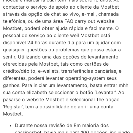
contactar o serviço de apoio ao cliente da Mostbet
através da opção de chat ao vivo, e-mail, chamada
telefónica, ou de uma área FAQ carry out website
Mostbet, poderá obter ajuda rápida e facilmente. O
pessoal de serviço ao cliente weil Mostbet está
disponível 24 horas durante dia para um ajudar com
quaisquer questões ou problemas que possa estar a
sentir. Utilizando uma das opções de levantamento
oferecidas pela Mostbet, tais como cartões de
crédito/débito, e-wallets, transferências bancárias, e
diferentes, poderá levantar operating-system seus
ganhos. Para iniciar um levantamento, basta entrar mhh
sua conta elizabeth seleccionar o botão ‘Levantar’. Ao
pasarse o website Mostbet e seleccionar the opção
‘Registar’, tem a possibilidade de abrir uma conta
Mostbet.
Durante nossa revisão de Em maioria dos
cassinosbet, havia mais para 100 opções, incluindo