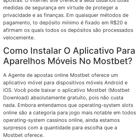
medidas de segurança em virtude de proteger a
privacidade e as finanças. Em quaisquer métodos de
pagamento, to depósito mínimo é fixado em R$20 e
afirmam os quais todos os depósitos são processados
velocemente.
Como Instalar O Aplicativo Para
Aparelhos Móveis No Mostbet?
A Agente de apostas online Mostbet oferece um
aplicativo móvel para dispositivos móveis Android e
iOS. Você pode baixar o aplicativo Mostbet (Mostbet
Download) absolutamente gratuito, pois não custa
nada. Embora entendamos que operating-system slots
online são a categoria para jogo mais notable em todos
operating-system cassinos online, ainda estamos
surpresos com a quantidade para escolha que a
Mostbet oferece.