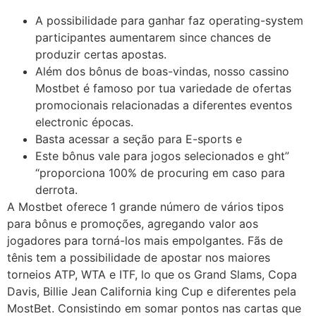
A possibilidade para ganhar faz operating-system
participantes aumentarem since chances de
produzir certas apostas.
Além dos bônus de boas-vindas, nosso cassino
Mostbet é famoso por tua variedade de ofertas
promocionais relacionadas a diferentes eventos
electronic épocas.
Basta acessar a seção para E-sports e
Este bônus vale para jogos selecionados e ght”
“proporciona 100% de procuring em caso para
derrota.
A Mostbet oferece 1 grande número de vários tipos
para bônus e promoções, agregando valor aos
jogadores para torná-los mais empolgantes. Fãs de
tênis tem a possibilidade de apostar nos maiores
torneios ATP, WTA e ITF, lo que os Grand Slams, Copa
Davis, Billie Jean California king Cup e diferentes pela
MostBet. Consistindo em somar pontos nas cartas que