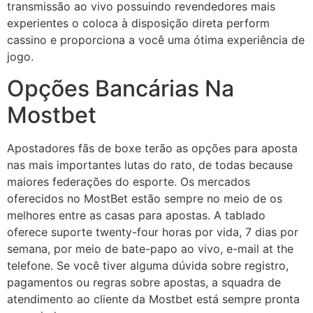
transmissão ao vivo possuindo revendedores mais
experientes o coloca à disposição direta perform
cassino e proporciona a você uma ótima experiência de
jogo.
Opções Bancárias Na
Mostbet
Apostadores fãs de boxe terão as opções para aposta
nas mais importantes lutas do rato, de todas because
maiores federações do esporte. Os mercados
oferecidos no MostBet estão sempre no meio de os
melhores entre as casas para apostas. A tablado
oferece suporte twenty-four horas por vida, 7 dias por
semana, por meio de bate-papo ao vivo, e-mail at the
telefone. Se você tiver alguma dúvida sobre registro,
pagamentos ou regras sobre apostas, a squadra de
atendimento ao cliente da Mostbet está sempre pronta