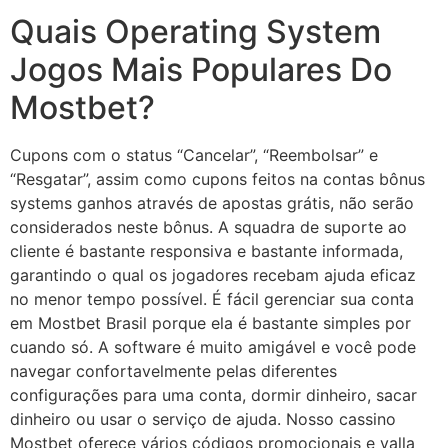
Quais Operating System
Jogos Mais Populares Do
Mostbet?
Cupons com o status “Cancelar”, “Reembolsar” e
“Resgatar”, assim como cupons feitos na contas bônus
systems ganhos através de apostas grátis, não serão
considerados neste bônus. A squadra de suporte ao
cliente é bastante responsiva e bastante informada,
garantindo o qual os jogadores recebam ajuda eficaz
no menor tempo possível. É fácil gerenciar sua conta
em Mostbet Brasil porque ela é bastante simples por
cuando só. A software é muito amigável e você pode
navegar confortavelmente pelas diferentes
configurações para uma conta, dormir dinheiro, sacar
dinheiro ou usar o serviço de ajuda. Nosso cassino
Mostbet oferece vários códigos promocionais e valla