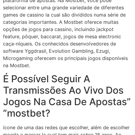
plataforma de apostas. Na Mostbet, você pode
selecionar entre uma grande variedade de diferentes
games de cassino la cual são divididos numa série de
categorias importantes. A Mostbet oferece muitas
opções de jogos para cassino, incluindo jackpot
feature, pôquer, baccarat, jogos de mesa electronic
caça-níqueis. Os conhecidos desenvolvedores de
software Yggdrasil, Evolution Gambling, Ezugi,
Microgaming oferecem os principais jogos disponíveis
na Mostbet.
É Possível Seguir A
Transmissões Ao Vivo Dos
Jogos Na Casa De Apostas”
“mostbet?
ícone de uma das redes que escolher, além de escolher
moeda e marcar la cual tem mais sobre 18 anos. Ao