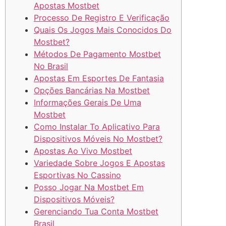
Apostas Mostbet
Processo De Registro E Verificação
Quais Os Jogos Mais Conocidos Do
Mostbet?
Métodos De Pagamento Mostbet
No Brasil
Apostas Em Esportes De Fantasia
Opções Bancárias Na Mostbet
Informações Gerais De Uma
Mostbet
Como Instalar To Aplicativo Para
Dispositivos Móveis No Mostbet?
Apostas Ao Vivo Mostbet
Variedade Sobre Jogos E Apostas
Esportivas No Cassino
Posso Jogar Na Mostbet Em
Dispositivos Móveis?
Gerenciando Tua Conta Mostbet
Brasil