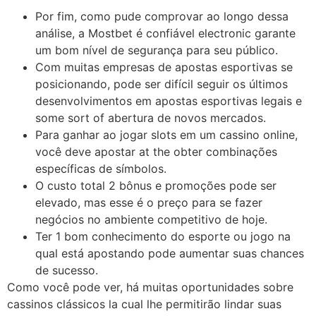
Por fim, como pude comprovar ao longo dessa
análise, a Mostbet é confiável electronic garante
um bom nível de segurança para seu público.
Com muitas empresas de apostas esportivas se
posicionando, pode ser difícil seguir os últimos
desenvolvimentos em apostas esportivas legais e
some sort of abertura de novos mercados.
Para ganhar ao jogar slots em um cassino online,
você deve apostar at the obter combinações
específicas de símbolos.
O custo total 2 bônus e promoções pode ser
elevado, mas esse é o preço para se fazer
negócios no ambiente competitivo de hoje.
Ter 1 bom conhecimento do esporte ou jogo na
qual está apostando pode aumentar suas chances
de sucesso.
Como você pode ver, há muitas oportunidades sobre
cassinos clássicos la cual lhe permitirão lindar suas