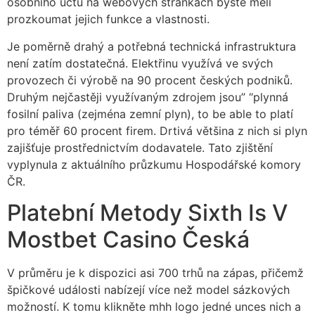
osobního účtu na webových stránkách byste měli
prozkoumat jejich funkce a vlastnosti.
Je poměrně drahý a potřebná technická infrastruktura
není zatím dostatečná. Elektřinu využívá ve svých
provozech či výrobě na 90 procent českých podniků.
Druhým nejčastěji využívaným zdrojem jsou” “plynná
fosilní paliva (zejména zemní plyn), to be able to platí
pro téměř 60 procent firem. Drtivá většina z nich si plyn
zajišťuje prostřednictvím dodavatele. Tato zjištění
vyplynula z aktuálního průzkumu Hospodářské komory
ČR.
Platební Metody Sixth Is V
Mostbet Casino Česká
V průměru je k dispozici asi 700 trhů na zápas, přičemž
špičkové události nabízejí více než model sázkových
možností. K tomu klikněte mhh logo jedné unces nich a