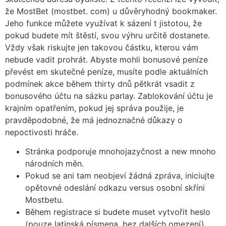
že MostBet (mostbet. com) u důvěryhodný bookmaker.
Jeho funkce můžete využívat k sázení t jistotou, že
pokud budete mít štěstí, svou výhru určitě dostanete.
Vždy však riskujte jen takovou částku, kterou vám
nebude vadit prohrát. Abyste mohli bonusové peníze
převést em skutečné peníze, musíte podle aktuálních
podmínek akce během thirty dnů pětkrát vsadit z
bonusového účtu na sázku parlay. Zablokování účtu je
krajním opatřením, pokud jej správa použije, je
pravděpodobné, že má jednoznačné důkazy o
nepoctivosti hráče.
Stránka podporuje mnohojazyčnost a new mnoho
národních měn.
Pokud se ani tam neobjeví žádná zpráva, iniciujte
opětovné odeslání odkazu versus osobní skříni
Mostbetu.
Během registrace si budete muset vytvořit heslo
(pouze latinská písmena, bez dalších omezení)