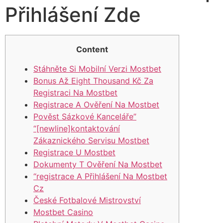
Přihlášení Zde
Content
Stáhněte Si Mobilní Verzi Mostbet
Bonus Až Eight Thousand Kč Za
Registraci Na Mostbet
Registrace A Ověření Na Mostbet
Pověst Sázkové Kanceláře”
“[newline]kontaktování
Zákaznického Servisu Mostbet
Registrace U Mostbet
Dokumenty T Ověření Na Mostbet
“registrace A Přihlášení Na Mostbet
Cz
České Fotbalové Mistrovství
Mostbet Casino