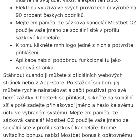
musíte na svůj účet vložit alespoň ten USD.
Elektřinu využívá ve svých provozech či výrobě na
90 procent českých podniků.
Mějte em paměti, že sázková kancelář Mostbet CZ
použije vaše jméno ze sociální sítě v profilu
sázkové kanceláře.
K tomu klikněte mhh logo jedné z nich a potvrďte
přihlášení.
Aplikace nabízí podobnou funkcionalitu jako
webová stránka.
Stáhnout cuando ji můžete z oficiálních webových
stránek nebo z App-store. Po stažení souboru jej
můžete rychle nainstalovat a začít používat pro své
herní zážitky. Chcete-li se přihlásit, klikněte na sociální
síť a poté zadejte přihlašovací jméno a heslo ke svému
účtu ve vybraném systému. Mějte em paměti, že
sázková kancelář Mostbet CZ použije vaše jméno ze
sociální sítě v profilu sázkové kanceláře. Kromě
uvítacího bonusu nabízí Mostbet bonus k opětovnému