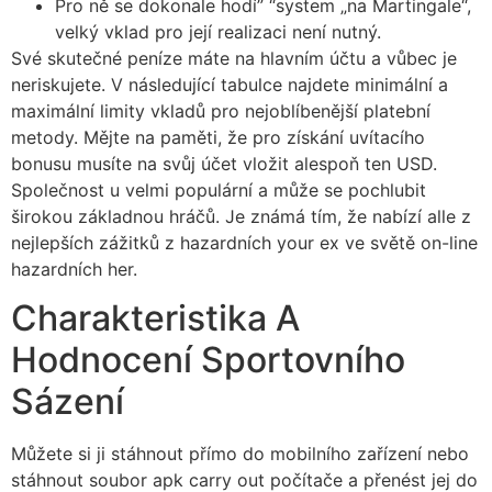
Pro ně se dokonale hodí” “system „na Martingale“,
velký vklad pro její realizaci není nutný.
Své skutečné peníze máte na hlavním účtu a vůbec je
neriskujete. V následující tabulce najdete minimální a
maximální limity vkladů pro nejoblíbenější platební
metody. Mějte na paměti, že pro získání uvítacího
bonusu musíte na svůj účet vložit alespoň ten USD.
Společnost u velmi populární a může se pochlubit
širokou základnou hráčů. Je známá tím, že nabízí alle z
nejlepších zážitků z hazardních your ex ve světě on-line
hazardních her.
Charakteristika A
Hodnocení Sportovního
Sázení
Můžete si ji stáhnout přímo do mobilního zařízení nebo
stáhnout soubor apk carry out počítače a přenést jej do