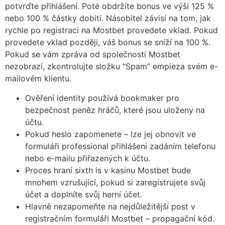
potvrďte přihlášení. Poté obdržíte bonus ve výši 125 %
nebo 100 % částky dobití. Násobitel závisí na tom, jak
rychle po registraci na Mostbet provedete vklad. Pokud
provedete vklad později, váš bonus se sníží na 100 %.
Pokud se vám zpráva od společnosti Mostbet
nezobrazí, zkontrolujte složku “Spam” empieza svém e-
mailovém klientu.
Ověření identity používá bookmaker pro
bezpečnost peněz hráčů, které jsou uloženy na
účtu.
Pokud heslo zapomenete – lze jej obnovit ve
formuláři professional přihlášení zadáním telefonu
nebo e-mailu přiřazených k účtu.
Proces hraní sixth is v kasinu Mostbet bude
mnohem vzrušující, pokud si zaregistrujete svůj
účet a doplníte svůj herní účet.
Hlavně nezapomeňte na nejdůležitější post v
registračním formuláři Mostbet – propagační kód.