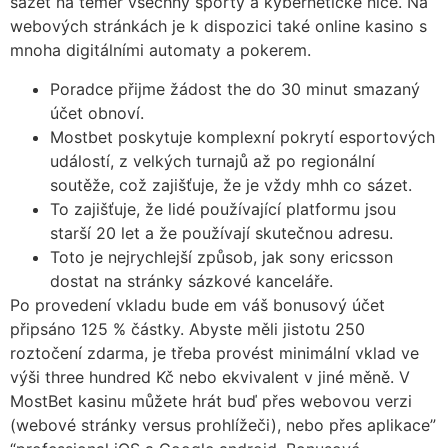
sázet na téměř všechny sporty a kybernetické nice. Na
webových stránkách je k dispozici také online kasino s
mnoha digitálními automaty a pokerem.
Poradce přijme žádost the do 30 minut smazaný
účet obnoví.
Mostbet poskytuje komplexní pokrytí esportových
událostí, z velkých turnajů až po regionální
soutěže, což zajišťuje, že je vždy mhh co sázet.
To zajišťuje, že lidé používající platformu jsou
starší 20 let a že používají skutečnou adresu.
Toto je nejrychlejší způsob, jak sony ericsson
dostat na stránky sázkové kanceláře.
Po provedení vkladu bude em váš bonusový účet
připsáno 125 % částky. Abyste měli jistotu 250
roztočení zdarma, je třeba provést minimální vklad ve
výši three hundred Kč nebo ekvivalent v jiné měně. V
MostBet kasinu můžete hrát buď přes webovou verzi
(webové stránky versus prohlížeči), nebo přes aplikace”