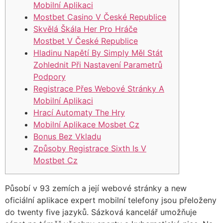
Mobilní Aplikaci
Mostbet Casino V České Republice
Skvělá Škála Her Pro Hráče
Mostbet V České Republice
Hladinu Napětí By Simply Měl Stát
Zohlednit Při Nastavení Parametrů
Podpory
Registrace Přes Webové Stránky A
Mobilní Aplikaci
Hrací Automaty The Hry
Mobilní Aplikace Mosbet Cz
Bonus Bez Vkladu
Způsoby Registrace Sixth Is V
Mostbet Cz
Působí v 93 zemích a její webové stránky a new
oficiální aplikace expert mobilní telefony jsou přeloženy
do twenty five jazyků. Sázková kancelář umožňuje