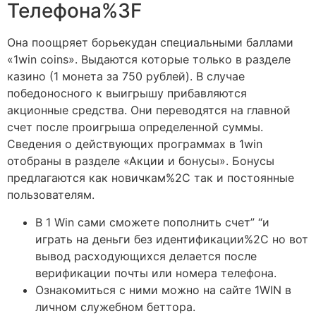
Телефона%3F
Она поощряет борьекудан специальными баллами
«1win coins». Выдаются которые только в разделе
казино (1 монета за 750 рублей). В случае
победоносного к выигрышу прибавляются
акционные средства. Они переводятся на главной
счет после проигрыша определенной суммы.
Сведения о действующих программах в 1win
отобраны в разделе «Акции и бонусы». Бонусы
предлагаются как новичкам%2C так и постоянные
пользователям.
В 1 Win сами сможете пополнить счет” “и
играть на деньги без идентификации%2C но вот
вывод расходующихся делается после
верификации почты или номера телефона.
Ознакомиться с ними можно на сайте 1WIN в
личном служебном беттора.