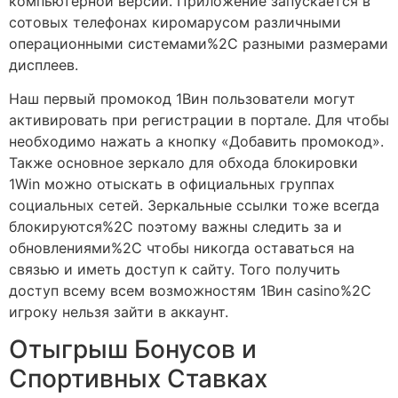
компьютерной версии. Приложение запускается в
сотовых телефонах киромарусом различными
операционными системами%2C разными размерами
дисплеев.
Наш первый промокод 1Вин пользователи могут
активировать при регистрации в портале. Для чтобы
необходимо нажать а кнопку «Добавить промокод».
Также основное зеркало для обхода блокировки
1Win можно отыскать в официальных группах
социальных сетей. Зеркальные ссылки тоже всегда
блокируются%2C поэтому важны следить за и
обновлениями%2C чтобы никогда оставаться на
связью и иметь доступ к сайту. Того получить
доступ всему всем возможностям 1Вин casino%2C
игроку нельзя зайти в аккаунт.
Отыгрыш Бонусов и
Спортивных Ставках