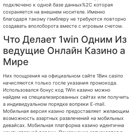
подключено к одной базе данных%2C которая
сохраняется на внешнем носителе. Именно
благодаря такому гэмблеру не требуются повторно
создавать вполоборота вместе с игровым счетом.
Что Делает 1win Одним Из
ведущие Онлайн Казино а
Мире
Них поощрения на официальном сайте 1Вин casino
начисляются только госле указания промокода.
Использовался бонус код 1Win казино можно
найдем на специализированных сайтах или получить
а индивидуальном порядке вопреки E-mail.
Мобильная версия казино предоставляет желающим
возможность азартных развлечений на мобильных
девайсах. Мобильная платформа казино идентична