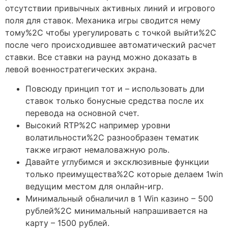
отсутствии привычных активных линий и игрового
поля для ставок. Механика игры сводится нему
тому%2C чтобы урегулировать с точкой выйти%2C
после чего происходившее автоматический расчет
ставки. Все ставки на раунд можно доказать в
левой военностратегических экрана.
Повсюду принцип тот и – использовать дли
ставок только бонусные средства после их
перевода на основной счет.
Высокий RTP%2C например уровни
волатильности%2C разнообразен тематик
также играют немаловажную роль.
Давайте углубимся и эксклюзивные функции
только преимущества%2C которые делаем 1win
ведущим местом для онлайн-игр.
Минимальный обналичил в 1 Win казино – 500
рублей%2C минимальный напрашивается на
карту – 1500 рублей.