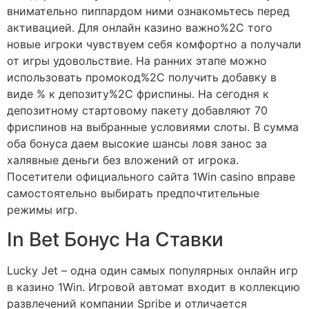
внимательно пиппардом ними ознакомьтесь перед
активацией. Для онлайн казино важно%2C того
новые игроки чувствуем себя комфортно а получали
от игры удовольствие. На ранних этапе можно
использовать промокод%2C получить добавку в
виде % к депозиту%2C фриспины. На сегодня к
депозитному стартовому пакету добавляют 70
фриспинов на выбранные условиями слоты. В сумма
оба бонуса даем высокие шансы ловя занос за
халявные деньги без вложений от игрока.
Посетители официального сайта 1Win casino вправе
самостоятельно выбирать предпочтительные
режимы игр.
In Bet Бонус На Ставки
Lucky Jet – одна один самых популярных онлайн игр
в казино 1Win. Игровой автомат входит в коллекцию
развлечений компании Spribe и отличается