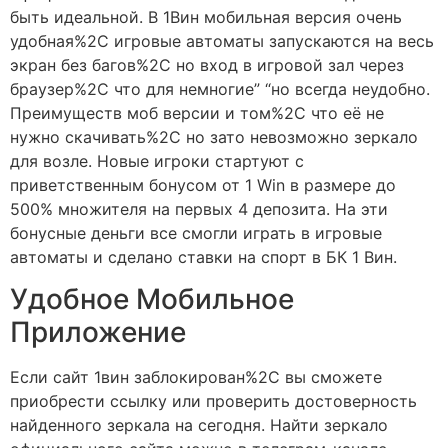
быть идеальной. В 1Вин мобильная версия очень
удобная%2C игровые автоматы запускаются на весь
экран без багов%2C но вход в игровой зал через
браузер%2C что для немногие” “но всегда неудобно.
Преимуществ моб версии и том%2C что её не
нужно скачивать%2C но зато невозможно зеркало
для возле. Новые игроки стартуют с
приветственным бонусом от 1 Win в размере до
500% множителя на первых 4 депозита. На эти
бонусные деньги все смогли играть в игровые
автоматы и сделано ставки на спорт в БК 1 Вин.
Удобное Мобильное
Приложение
Если сайт 1вин заблокирован%2C вы сможете
приобрести ссылку или проверить достоверность
найденного зеркала на сегодня. Найти зеркало