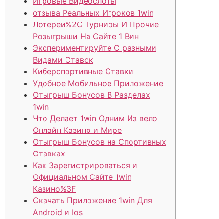
Игровые Видеослоты
отзыва Реальных Игроков 1win
Лотереи%2C Турниры И Прочие
Розыгрыши На Сайте 1 Вин
Экспериментируйте С разными
Видами Ставок
Киберспортивные Ставки
Удобное Мобильное Приложение
Отыгрыш Бонусов В Разделах
1win
Что Делает 1win Одним Из вело
Онлайн Казино и Мире
Отыгрыш Бонусов на Спортивных
Ставках
Как Зарегистрироваться и
Официальном Сайте 1win
Казино%3F
Скачать Приложение 1win Для
Android и Ios