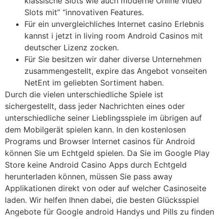
klassische Slots wie auch moderne Online video
Slots mit” “innovativen Features.
Für ein unvergleichliches Internet casino Erlebnis
kannst i jetzt in living room Android Casinos mit
deutscher Lizenz zocken.
Für Sie besitzen wir daher diverse Unternehmen
zusammengestellt, expire das Angebot vonseiten
NetEnt im geliebten Sortiment haben.
Durch die vielen unterschiedliche Spiele ist
sichergestellt, dass jeder Nachrichten eines oder
unterschiedliche seiner Lieblingsspiele im übrigen auf
dem Mobilgerät spielen kann. In den kostenlosen
Programs und Browser Internet casinos für Android
können Sie um Echtgeld spielen. Da Sie im Google Play
Store keine Android Casino Apps durch Echtgeld
herunterladen können, müssen Sie pass away
Applikationen direkt von oder auf welcher Casinoseite
laden. Wir helfen Ihnen dabei, die besten Glücksspiel
Angebote für Google android Handys und Pills zu finden