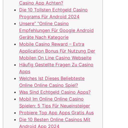
Casino App Achten?
Die 10 Tollsten Echtgeld Casino
Programs Für Android 2024
Unsere” “Online Casino
Empfehlungen Für Google Android
Geräte Nach Kategorie
Mobile Casino Reward – Extra
Application Bonus Für Nutzung Der
Mobilen On Line Casino Webseite
Häufig Gestellte Fragen Zu Casino
Apps
Welches Ist Dieses Beliebteste
Online Online Casino Spiel?
Was Sind Echtgeld Casino Apps?
Mobil Im Online Online Casino
Spielen: 5 Tips Für Neueinsteiger
Probiere Top App Apps Gratis Aus
Die 10 Besten Online Casinos Mit
Android App 2024