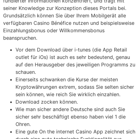
fundierter Informationen konzentriert, und trägt mit
seiner Knowledge zur Konzeption dieses Portals bei.
Grundsätzlich können Sie über Ihrem Mobilgerät alle
verfügbaren Casino Bénéfice nutzen und beispielsweise
Einzahlungsbonus oder Willkommensbonus
beanspruchen.
Vor dem Download über i-tunes (die App Retail
outlet für iOs) ist auch es sehr bedeutend, genau
auf den Herausgeber des jeweiligen Programms zu
schauen.
Einerseits schwanken die Kurse der meisten
Kryptowährungen extrem, sodass Sie selten sicher
sein können, wie reich Sie wirklich einzahlen.
Download zocken können.
Wie man sicher andere Deutsche sind auch Sie
sicher sehr beschäftigt ebenso haben viel 1 die
Ohren.
Eine gute On the internet Casino App zeichnet sich