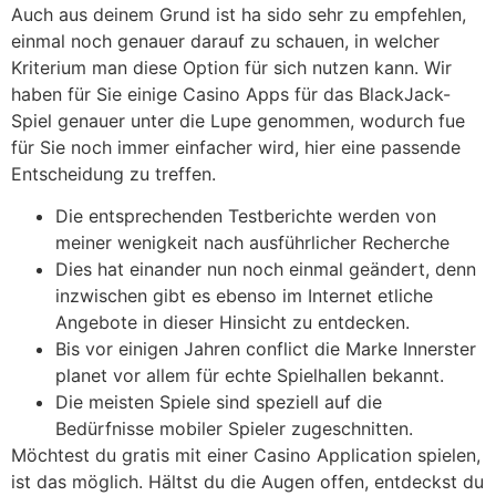
Auch aus deinem Grund ist ha sido sehr zu empfehlen,
einmal noch genauer darauf zu schauen, in welcher
Kriterium man diese Option für sich nutzen kann. Wir
haben für Sie einige Casino Apps für das BlackJack-
Spiel genauer unter die Lupe genommen, wodurch fue
für Sie noch immer einfacher wird, hier eine passende
Entscheidung zu treffen.
Die entsprechenden Testberichte werden von
meiner wenigkeit nach ausführlicher Recherche
Dies hat einander nun noch einmal geändert, denn
inzwischen gibt es ebenso im Internet etliche
Angebote in dieser Hinsicht zu entdecken.
Bis vor einigen Jahren conflict die Marke Innerster
planet vor allem für echte Spielhallen bekannt.
Die meisten Spiele sind speziell auf die
Bedürfnisse mobiler Spieler zugeschnitten.
Möchtest du gratis mit einer Casino Application spielen,
ist das möglich. Hältst du die Augen offen, entdeckst du