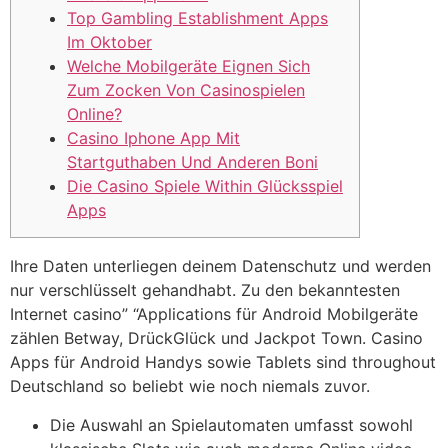
Top Gambling Establishment Apps
Im Oktober
Welche Mobilgeräte Eignen Sich
Zum Zocken Von Casinospielen
Online?
Casino Iphone App Mit
Startguthaben Und Anderen Boni
Die Casino Spiele Within Glücksspiel
Apps
Ihre Daten unterliegen deinem Datenschutz und werden
nur verschlüsselt gehandhabt. Zu den bekanntesten
Internet casino” “Applications für Android Mobilgeräte
zählen Betway, DrückGlück und Jackpot Town. Casino
Apps für Android Handys sowie Tablets sind throughout
Deutschland so beliebt wie noch niemals zuvor.
Die Auswahl an Spielautomaten umfasst sowohl