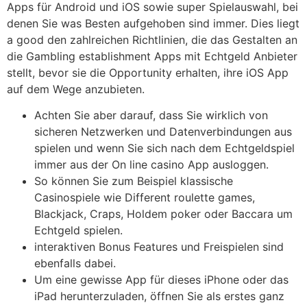
Apps für Android und iOS sowie super Spielauswahl, bei
denen Sie was Besten aufgehoben sind immer. Dies liegt
a good den zahlreichen Richtlinien, die das Gestalten an
die Gambling establishment Apps mit Echtgeld Anbieter
stellt, bevor sie die Opportunity erhalten, ihre iOS App
auf dem Wege anzubieten.
Achten Sie aber darauf, dass Sie wirklich von
sicheren Netzwerken und Datenverbindungen aus
spielen und wenn Sie sich nach dem Echtgeldspiel
immer aus der On line casino App ausloggen.
So können Sie zum Beispiel klassische
Casinospiele wie Different roulette games,
Blackjack, Craps, Holdem poker oder Baccara um
Echtgeld spielen.
interaktiven Bonus Features und Freispielen sind
ebenfalls dabei.
Um eine gewisse App für dieses iPhone oder das
iPad herunterzuladen, öffnen Sie als erstes ganz