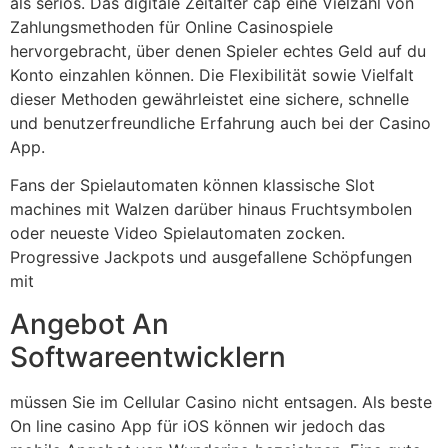
als seriös. Das digitale Zeitalter cap eine Vielzahl von
Zahlungsmethoden für Online Casinospiele
hervorgebracht, über denen Spieler echtes Geld auf du
Konto einzahlen können. Die Flexibilität sowie Vielfalt
dieser Methoden gewährleistet eine sichere, schnelle
und benutzerfreundliche Erfahrung auch bei der Casino
App.
Fans der Spielautomaten können klassische Slot
machines mit Walzen darüber hinaus Fruchtsymbolen
oder neueste Video Spielautomaten zocken.
Progressive Jackpots und ausgefallene Schöpfungen
mit
Angebot An
Softwareentwicklern
müssen Sie im Cellular Casino nicht entsagen. Als beste
On line casino App für iOS können wir jedoch das