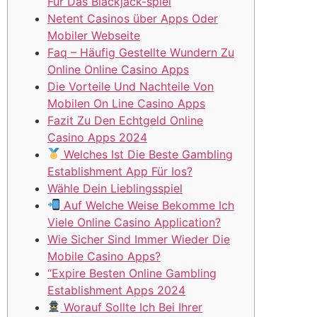
Für Das Blackjack-spiel
Netent Casinos über Apps Oder
Mobiler Webseite
Faq – Häufig Gestellte Wundern Zu
Online Online Casino Apps
Die Vorteile Und Nachteile Von
Mobilen On Line Casino Apps
Fazit Zu Den Echtgeld Online
Casino Apps 2024
Welches Ist Die Beste Gambling
Establishment App Für Ios?
Wähle Dein Lieblingsspiel
Auf Welche Weise Bekomme Ich
Viele Online Casino Application?
Wie Sicher Sind Immer Wieder Die
Mobile Casino Apps?
“Expire Besten Online Gambling
Establishment Apps 2024
Worauf Sollte Ich Bei Ihrer