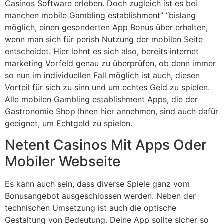
Casinos Software erleben. Doch zugleich ist es bei
manchen mobile Gambling establishment” “bislang
möglich, einen gesonderten App Bonus über erhalten,
wenn man sich für perish Nutzung der mobilen Seite
entscheidet. Hier lohnt es sich also, bereits internet
marketing Vorfeld genau zu überprüfen, ob denn immer
so nun im individuellen Fall möglich ist auch, diesen
Vorteil für sich zu sinn und um echtes Geld zu spielen.
Alle mobilen Gambling establishment Apps, die der
Gastronomie Shop Ihnen hier annehmen, sind auch dafür
geeignet, um Echtgeld zu spielen.
Netent Casinos Mit Apps Oder
Mobiler Webseite
Es kann auch sein, dass diverse Spiele ganz vom
Bonusangebot ausgeschlossen werden. Neben der
technischen Umsetzung ist auch die optische
Gestaltung von Bedeutung. Deine App sollte sicher so