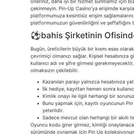
öneriniz, daha iyi bir hizmet sunmamız için biz
çekinmeyin. Pin-Up Casino’ya erişimde karşılaş
platformumuza kesintisiz erişim sağlamalarını
platformumuzun güvenilirliğini ve şeffaflığını 
⚽️bahis Şirketinin Ofisin
Bugün, üreticilerin büyük bir kısmı esas olar
çevrimiçi olmanızı sağlar. Kişisel hesabınıza
kullanıcı adı ve şifre girmesi gerekmeyecek
olmaksızın çekilebilir.
Kazanılan parayı yalnızca hesabınıza yatı
İlk hediye, kayıttan hemen sonra kullanıc
Kimlik onayı ile ilgili herhangi bir soru
Bunu yapmak için, kayıtlı oyuncunun Pin
yeterlidir.
Sadece mevcut olan herhangi bir akıllı te
Oyuncu kodu girer girmez, kimliği onaylanac
sürümünde oynamak için Pin Up koleksiyonundaki