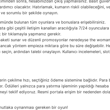
iminden sonra, hesabınızdan çıkış yapmalısınız. Basit güven
ardımcı olacaktır. Hatırlamak, kumarın riskli olabileceğini, 
in ve sorumlu bir şekilde oynayın.
ümünde bulunan tüm oyunlara ve bonuslara erişebilirsiniz.
a gibi çeşitli iletişim kanalları aracılığıyla 7/24 oyunculara
k bir tıklamayla yapmanız gerekir.
a paketi sunar ve düzenli promosyonlar neredeyse the woman
r, ancak yöntem empieza miktara göre bu süre değişebilir. H
 seçin, ardından talebi onaylayın. Kullanıcı incelemeleri, sl
in çekilme hızı, seçtiğiniz ödeme sistemine bağlıdır. Para b
r. Ödülleri yalnızca para yatırma işleminin yapıldığı hesaba 
yi teklif ediyoruz. Resmi portala erişim bir nedenden dolayı 
 mutlaka oynanması gereken bir oyun!