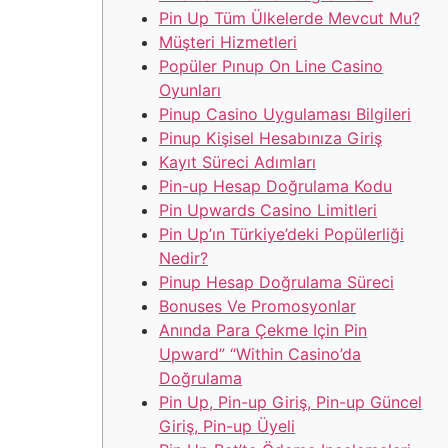
Pin Up Tüm Ülkelerde Mevcut Mu?
Müşteri Hizmetleri
Popüler Pınup On Line Casino
Oyunları
Pinup Casino Uygulaması Bilgileri
Pinup Kişisel Hesabınıza Giriş
Kayıt Süreci Adımları
Pin-up Hesap Doğrulama Kodu
Pin Upwards Casino Limitleri
Pin Up’ın Türkiye’deki Popülerliği
Nedir?
Pinup Hesap Doğrulama Süreci
Bonuses Ve Promosyonlar
Anında Para Çekme Için Pin
Upward” “Within Casino’da
Doğrulama
Pin Up, Pin-up Giriş, Pin-up Güncel
Giriş, Pin-up Üyeli