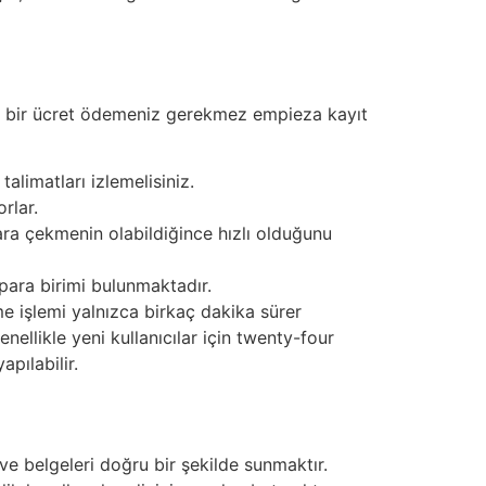
gi bir ücret ödemeniz gerekmez empieza kayıt
limatları izlemelisiniz.
rlar.
ra çekmenin olabildiğince hızlı olduğunu
 para birimi bulunmaktadır.
e işlemi yalnızca birkaç dakika sürer
ellikle yeni kullanıcılar için twenty-four
pılabilir.
e belgeleri doğru bir şekilde sunmaktır.