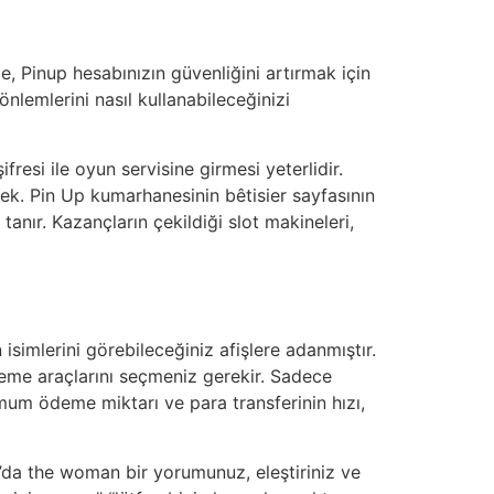
, Pinup hesabınızın güvenliğini artırmak için
nlemlerini nasıl kullanabileceğinizi
resi ile oyun servisine girmesi yeterlidir.
cek. Pin Up kumarhanesinin bêtisier sayfasının
nır. Kazançların çekildiği slot makineleri,
isimlerini görebileceğiniz afişlere adanmıştır.
me araçlarını seçmeniz gerekir. Sadece
imum ödeme miktarı ve para transferinin hızı,
’da the woman bir yorumunuz, eleştiriniz ve