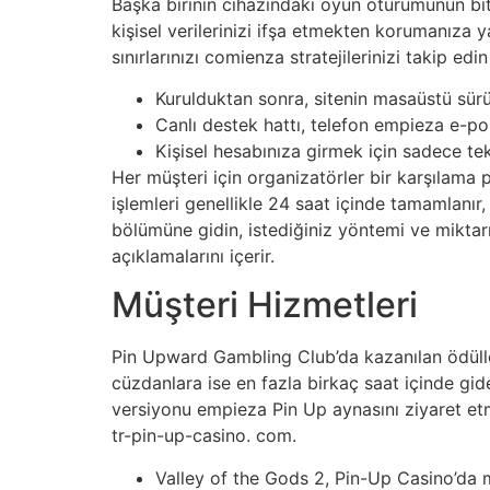
Başka birinin cihazındaki oyun oturumunun bit
kişisel verilerinizi ifşa etmekten korumanıza y
sınırlarınızı comienza stratejilerinizi takip ed
Kurulduktan sonra, sitenin masaüstü sür
Canlı destek hattı, telefon empieza e-post
Kişisel hesabınıza girmek için sadece te
Her müşteri için organizatörler bir karşılam
işlemleri genellikle 24 saat içinde tamamlanı
bölümüne gidin, istediğiniz yöntemi ve miktarı
açıklamalarını içerir.
Müşteri Hizmetleri
Pin Upward Gambling Club’da kazanılan ödüller
cüzdanlara ise en fazla birkaç saat içinde gide
versiyonu empieza Pin Up aynasını ziyaret etme
tr-pin-up-casino. com.
Valley of the Gods 2, Pin-Up Casino’da