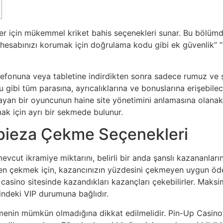
er için mükemmel kriket bahis seçenekleri sunar. Bu bölümde
 hesabınızı korumak için doğrulama kodu gibi ek güvenlik” “ö
lefonuna veya tabletine indirdikten sonra sadece rumuz ve şif
 gibi tüm parasına, ayrıcalıklarına ve bonuslarına erişebile
yan bir oyuncunun haine site yönetimini anlamasına olanak ta
mak için ayrı bir sekmede bulunur.
mpieza Çekme Seçenekleri
cut ikramiye miktarını, belirli bir anda şanslı kazananların 
en çekmek için, kazancınızın yüzdesini çekmeyen uygun öde
 casino sitesinde kazandıkları kazançları çekebilirler. Maks
mindeki VIP durumuna bağlıdır.
rmenin mümkün olmadığına dikkat edilmelidir. Pin-Up Casino