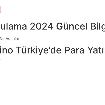
1
ulama 2024 Güncel Bilg
 Ve Adımlar
ino Türkiye’de Para Ya