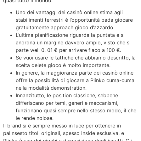
quasi tutto il mondo.
Uno dei vantaggi dei casinò online stima agli
stabilimenti terrestri è l’opportunità pada giocare
gratuitamente approach gioco d’azzardo.
L’ultima pianificazione riguarda la puntata e si
anordna un margine davvero ampio, visto che si
parte weil 0, 01 € per arrivare flaco a 100 €.
Se vuoi usare le tattiche che abbiamo descritto, la
scelta delete gioco è molto importante.
In genere, la maggioranza parte dei casinò online
offre la possibilità di giocare a Plinko cuma-cuma
nella modalità demonstration.
Innanzitutto, le position classiche, sebbene
differiscano per temi, generi e meccanismi,
funzionano quasi sempre nello stesso modo, il che
le rende noiose.
Il brand si è sempre messo in luce per ottenere in
palinsesto titoli originali, spesso inside esclusiva, e
Plinko è uno dei giochi a disposizione degli iscritti. Gli