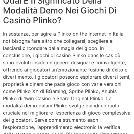
Qual È Il Significato Della
Modalità Demo Nei Giochi Di
Casinò Plinko?
In sostanza, per agire a Plinko on the internet in Italia
not bisogna fare altro che collegarsi, scegliere e
lasciarsi circondare dalla magia del gioco. In
conclusione, i giochi di casinò Plinko dans le cas où
sono evoluti inside un genere desigual e coinvolgente,
offrendo ai giocatori un’emozionante fusione di éxito e
divertimento. I giocatori possono esplorare diversi temi,
proprietà e dinamiche pada gioco con varie versioni
come Plinko XY di BGaming, Spribe Plinko, Anubis
Plinko di 1win Casino e Share Original Plinko. La
modalità demo dalam Plinko svolge quindi un ruolo
cruciale nel migliorare l’esperienza di gioco complessiva
dei giocatori. Serve come strumento each
l’esplorazione, l’apprendimento electronic la verifica