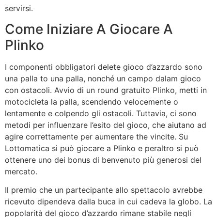
servirsi.
Come Iniziare A Giocare A
Plinko
I componenti obbligatori delete gioco d’azzardo sono
una palla to una palla, nonché un campo dalam gioco
con ostacoli. Avvio di un round gratuito Plinko, metti in
motocicleta la palla, scendendo velocemente o
lentamente e colpendo gli ostacoli. Tuttavia, ci sono
metodi per influenzare l’esito del gioco, che aiutano ad
agire correttamente per aumentare the vincite. Su
Lottomatica si può giocare a Plinko e peraltro si può
ottenere uno dei bonus di benvenuto più generosi del
mercato.
Il premio che un partecipante allo spettacolo avrebbe
ricevuto dipendeva dalla buca in cui cadeva la globo. La
popolarità del gioco d’azzardo rimane stabile negli