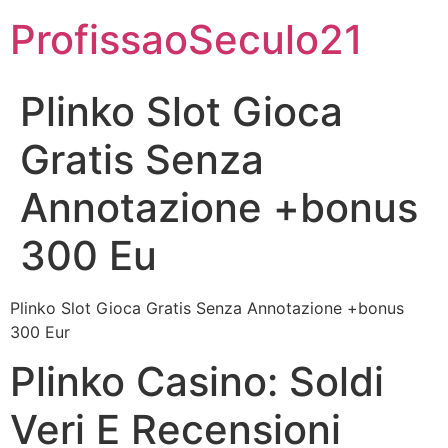
ProfissaoSeculo21
Plinko Slot Gioca
Gratis Senza
Annotazione +bonus
300 Eu
Plinko Slot Gioca Gratis Senza Annotazione +bonus
300 Eur
Plinko Casino: Soldi
Veri E Recensioni