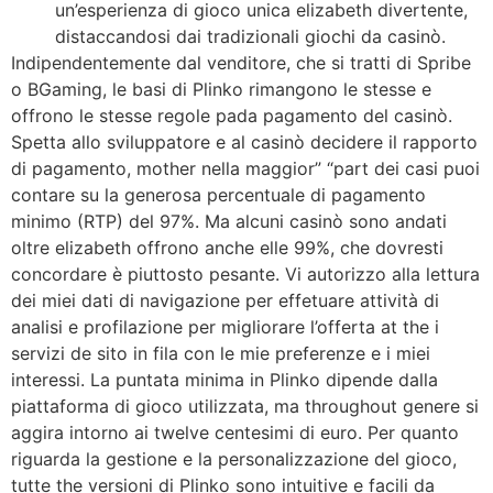
un’esperienza di gioco unica elizabeth divertente,
distaccandosi dai tradizionali giochi da casinò.
Indipendentemente dal venditore, che si tratti di Spribe
o BGaming, le basi di Plinko rimangono le stesse e
offrono le stesse regole pada pagamento del casinò.
Spetta allo sviluppatore e al casinò decidere il rapporto
di pagamento, mother nella maggior” “part dei casi puoi
contare su la generosa percentuale di pagamento
minimo (RTP) del 97%. Ma alcuni casinò sono andati
oltre elizabeth offrono anche elle 99%, che dovresti
concordare è piuttosto pesante. Vi autorizzo alla lettura
dei miei dati di navigazione per effetuare attività di
analisi e profilazione per migliorare l’offerta at the i
servizi de sito in fila con le mie preferenze e i miei
interessi. La puntata minima in Plinko dipende dalla
piattaforma di gioco utilizzata, ma throughout genere si
aggira intorno ai twelve centesimi di euro. Per quanto
riguarda la gestione e la personalizzazione del gioco,
tutte the versioni di Plinko sono intuitive e facili da