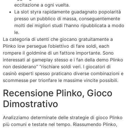
eccitazione a ogni vuelta.
La slot styra rapidamente guadagnato popolarità
presso un pubblico di massa, conseguentemente
molti dei migliori studi l’hanno ripubblicata a modo
le.
La categoria di utenti che giocano gratuitamente a
Plinko low persegue l’obiettivo di fare soldi, each
rompere il goldmine di un fattore importante. Sono
interessati al gameplay stesso e i fan della demo Plinko
non desiderano” “rischiare soldi veri. I giocatori di
casinò esperti spesso praticano diverse combinazioni e
scommesse per trionfare le massime vincite possibili.
Recensione Plinko, Gioco
Dimostrativo
Analizziamo determinate delle strategie di gioco Plinko
più comuni e testate nel tempo. Riassumendo Plinko,