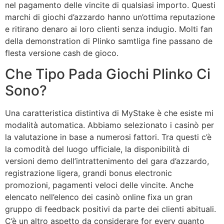
nel pagamento delle vincite di qualsiasi importo. Questi
marchi di giochi d’azzardo hanno un’ottima reputazione
e ritirano denaro ai loro clienti senza indugio. Molti fan
della demonstration di Plinko samtliga fine passano de
flesta versione cash de gioco.
Che Tipo Pada Giochi Plinko Ci
Sono?
Una caratteristica distintiva di MyStake è che esiste mi
modalità automatica. Abbiamo selezionato i casinò per
la valutazione in base a numerosi fattori. Tra questi c’è
la comodità del luogo ufficiale, la disponibilità di
versioni demo dell’intrattenimento del gara d’azzardo,
registrazione ligera, grandi bonus electronic
promozioni, pagamenti veloci delle vincite. Anche
elencato nell’elenco dei casinò online fixa un gran
gruppo di feedback positivi da parte dei clienti abituali.
C’è un altro aspetto da considerare for every quanto