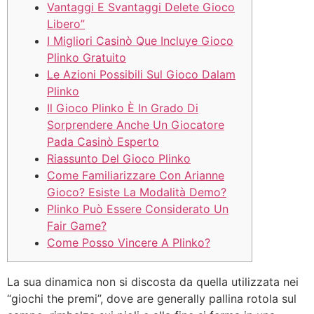
Vantaggi E Svantaggi Delete Gioco
Libero”
I Migliori Casinò Que Incluye Gioco
Plinko Gratuito
Le Azioni Possibili Sul Gioco Dalam
Plinko
Il Gioco Plinko È In Grado Di
Sorprendere Anche Un Giocatore
Pada Casinò Esperto
Riassunto Del Gioco Plinko
Come Familiarizzare Con Arianne
Gioco? Esiste La Modalità Demo?
Plinko Può Essere Considerato Un
Fair Game?
Come Posso Vincere A Plinko?
La sua dinamica non si discosta da quella utilizzata nei
“giochi the premi”, dove are generally pallina rotola sul