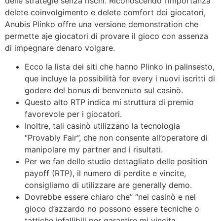
delle strategie senza rischi. Riconoscendo l’importanza
delete coinvolgimento e delete comfort dei giocatori,
Anubis Plinko offre una versione demonstration che
permette aje giocatori di provare il gioco con assenza
di impegnare denaro volgare.
Ecco la lista dei siti che hanno Plinko in palinsesto,
que incluye la possibilità for every i nuovi iscritti di
godere del bonus di benvenuto sul casinò.
Questo alto RTP indica mi struttura di premio
favorevole per i giocatori.
Inoltre, tali casinò utilizzano la tecnologia
“Provably Fair”, che non consente all’operatore di
manipolare my partner and i risultati.
Per we fan dello studio dettagliato delle position
payoff (RTP), il numero di perdite e vincite,
consigliamo di utilizzare are generally demo.
Dovrebbe essere chiaro che” “nei casinò e nel
gioco d’azzardo no possono essere tecniche o
tattiche infallibili per garantire mi vincita.