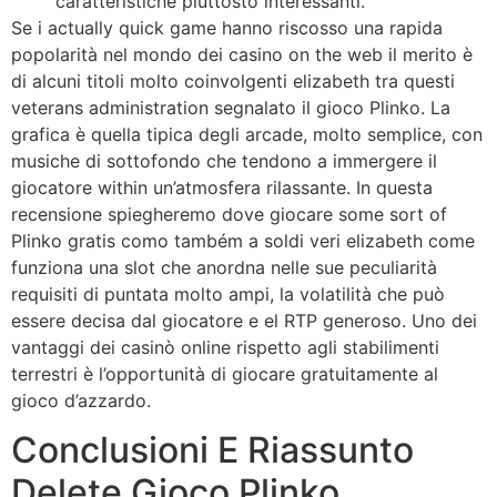
caratteristiche piuttosto interessanti.
Se i actually quick game hanno riscosso una rapida
popolarità nel mondo dei casino on the web il merito è
di alcuni titoli molto coinvolgenti elizabeth tra questi
veterans administration segnalato il gioco Plinko. La
grafica è quella tipica degli arcade, molto semplice, con
musiche di sottofondo che tendono a immergere il
giocatore within un’atmosfera rilassante. In questa
recensione spiegheremo dove giocare some sort of
Plinko gratis como também a soldi veri elizabeth come
funziona una slot che anordna nelle sue peculiarità
requisiti di puntata molto ampi, la volatilità che può
essere decisa dal giocatore e el RTP generoso. Uno dei
vantaggi dei casinò online rispetto agli stabilimenti
terrestri è l’opportunità di giocare gratuitamente al
gioco d’azzardo.
Conclusioni E Riassunto
Delete Gioco Plinko