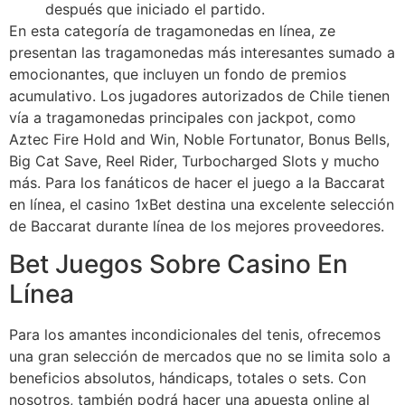
después que iniciado el partido.
En esta categoría de tragamonedas en línea, ze
presentan las tragamonedas más interesantes sumado a
emocionantes, que incluyen un fondo de premios
acumulativo. Los jugadores autorizados de Chile tienen
vía a tragamonedas principales con jackpot, como
Aztec Fire Hold and Win, Noble Fortunator, Bonus Bells,
Big Cat Save, Reel Rider, Turbocharged Slots y mucho
más. Para los fanáticos de hacer el juego a la Baccarat
en línea, el casino 1xBet destina una excelente selección
de Baccarat durante línea de los mejores proveedores.
Bet Juegos Sobre Casino En
Línea
Para los amantes incondicionales del tenis, ofrecemos
una gran selección de mercados que no se limita solo a
beneficios absolutos, hándicaps, totales o sets. Con
nosotros, también podrá hacer una apuesta online al