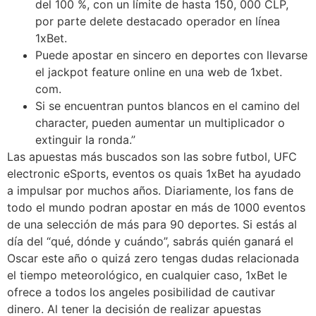
del 100 %, con un límite de hasta 150, 000 CLP,
por parte delete destacado operador en línea
1xBet.
Puede apostar en sincero en deportes con llevarse
el jackpot feature online en una web de 1xbet.
com.
Si se encuentran puntos blancos en el camino del
character, pueden aumentar un multiplicador o
extinguir la ronda.”
Las apuestas más buscados son las sobre futbol, UFC
electronic eSports, eventos os quais 1xBet ha ayudado
a impulsar por muchos años. Diariamente, los fans de
todo el mundo podran apostar en más de 1000 eventos
de una selección de más para 90 deportes. Si estás al
día del “qué, dónde y cuándo”, sabrás quién ganará el
Oscar este año o quizá zero tengas dudas relacionada
el tiempo meteorológico, en cualquier caso, 1xBet le
ofrece a todos los angeles posibilidad de cautivar
dinero. Al tener la decisión de realizar apuestas