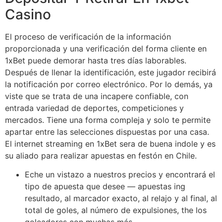
Casino
El proceso de verificación de la información
proporcionada y una verificación del forma cliente en
1xBet puede demorar hasta tres días laborables.
Después de llenar la identificación, este jugador recibirá
la notificación por correo electrónico. Por lo demás, ya
viste que se trata de una incapere confiable, con
entrada variedad de deportes, competiciones y
mercados. Tiene una forma compleja y solo te permite
apartar entre las selecciones dispuestas por una casa.
El internet streaming en 1xBet sera de buena indole y es
su aliado para realizar apuestas en festón en Chile.
Eche un vistazo a nuestros precios y encontrará el
tipo de apuesta que desee — apuestas ing
resultado, al marcador exacto, al relajo y al final, al
total de goles, al número de expulsiones, the los