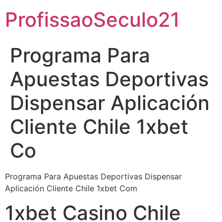
ProfissaoSeculo21
Programa Para
Apuestas Deportivas
Dispensar Aplicación
Cliente Chile 1xbet
Co
Programa Para Apuestas Deportivas Dispensar
Aplicación Cliente Chile 1xbet Com
1xbet Casino Chile