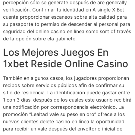
percepción sólo se generate después de are generally
verificación. Confirmar tu identidad en A single X Bet
cuenta proporcionar escaneos sobre alta calidad para
su pasaporte to permiso de descender al personal para
seguridad del online casino en línea some sort of través
de la opción sobre ela gabinete.
Los Mejores Juegos En
1xbet Reside Online Casino
También en algunos casos, los jugadores proporcionan
recibos sobre servicios públicos afin de confirmar su
sitio de residencia. La identificación puede gastar entre
1 con 3 días, después de los cuales este usuario recibirá
una notificación por correspondencia electrónico. La
promoción “Lealtad vale su peso en oro” ofrece a los
nuevos clientes delete casino en línea la oportunidad
para recibir un vale después del envoltorio inicial de