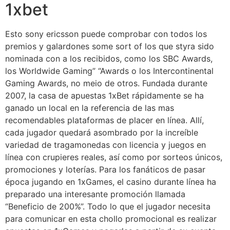
1xbet
Esto sony ericsson puede comprobar con todos los
premios y galardones some sort of los que styra sido
nominada con a los recibidos, como los SBC Awards,
los Worldwide Gaming” “Awards o los Intercontinental
Gaming Awards, no meio de otros. Fundada durante
2007, la casa de apuestas 1xBet rápidamente se ha
ganado un local en la referencia de las mas
recomendables plataformas de placer en línea. Allí,
cada jugador quedará asombrado por la increíble
variedad de tragamonedas con licencia y juegos en
línea con crupieres reales, así como por sorteos únicos,
promociones y loterías. Para los fanáticos de pasar
época jugando en 1xGames, el casino durante línea ha
preparado una interesante promoción llamada
“Beneficio de 200%”. Todo lo que el jugador necesita
para comunicar en esta chollo promocional es realizar