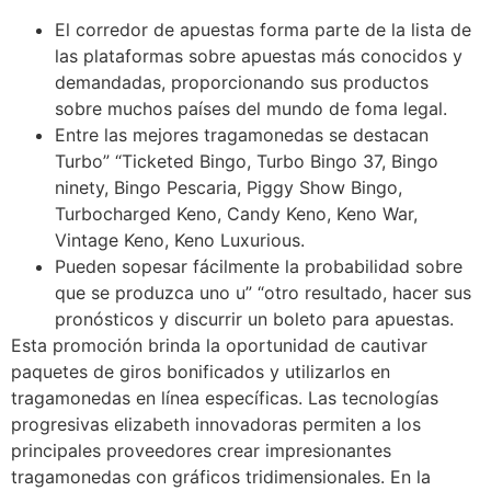
El corredor de apuestas forma parte de la lista de
las plataformas sobre apuestas más conocidos y
demandadas, proporcionando sus productos
sobre muchos países del mundo de foma legal.
Entre las mejores tragamonedas se destacan
Turbo” “Ticketed Bingo, Turbo Bingo 37, Bingo
ninety, Bingo Pescaria, Piggy Show Bingo,
Turbocharged Keno, Candy Keno, Keno War,
Vintage Keno, Keno Luxurious.
Pueden sopesar fácilmente la probabilidad sobre
que se produzca uno u” “otro resultado, hacer sus
pronósticos y discurrir un boleto para apuestas.
Esta promoción brinda la oportunidad de cautivar
paquetes de giros bonificados y utilizarlos en
tragamonedas en línea específicas. Las tecnologías
progresivas elizabeth innovadoras permiten a los
principales proveedores crear impresionantes
tragamonedas con gráficos tridimensionales. En la