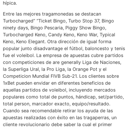
hípica.
Entre las mejores tragamonedas se destacan
Turbocharged” “Ticket Bingo, Turbo Stop 37, Bingo
ninety days, Bingo Pescaria, Piggy Show Bingo,
Turbocharged Keno, Candy Keno, Keno War, Typical
Keno, Keno Elegant. Otra dirección de igual forma
popular junto disadvantage el fútbol, baloncesto y tenis
fue el voleibol. La empresa de apuestas cubre partidos
con competiciones de are generally Liga de Naciones,
la Superliga Ural, la Pro Liga, la Orange Pot y el
Competicion Mundial FIVB Sub-21. Los clientes sobre
1xBet pueden envidar en diferentes beneficios de
aquellas partidos de voleibol, incluyendo mercados
populares como total de puntos, hándicap, set/partido,
total person, marcador exacto, equipo/resultado.
Cuando sea recomendable retirar los ayuda de las
apuestas realizadas con éxito en las tragaperras, un
cliente revolucionario debe saber la cual el primer