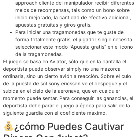
approach cliente del manipulador recibir diferentes
meios de recompensas, tais como un bono sobre
inicio mejorado, la cantidad de efectivo adicional,
apuestas gratuitas y giros gratis.
Para iniciar una tragamonedas que te guste de
forma totalmente gratis, el jugador single necesita
seleccionar este modo “Apuesta gratis” en el ícono
de la tragamonedas.
El juego se basa en Aviator, sólo que en la pantalla el
deportista puede observar simply no una mazorca
ordinaria, sino un cierto avión a reacción. Sobre el culo
de la puesta de sol sony ericsson ve el despegue y el
subida en el cielo de la aeronave, que en cualquier
momento puede sentar. Para conseguir las ganancias, el
deportista debe parar el juego a época para salir de la
siguiente guardia con el coeficiente máximo.
¿cómo Puedes Cautivar