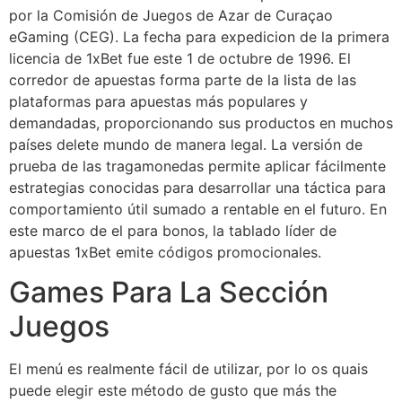
por la Comisión de Juegos de Azar de Curaçao
eGaming (CEG). La fecha para expedicion de la primera
licencia de 1xBet fue este 1 de octubre de 1996. El
corredor de apuestas forma parte de la lista de las
plataformas para apuestas más populares y
demandadas, proporcionando sus productos en muchos
países delete mundo de manera legal. La versión de
prueba de las tragamonedas permite aplicar fácilmente
estrategias conocidas para desarrollar una táctica para
comportamiento útil sumado a rentable en el futuro. En
este marco de el para bonos, la tablado líder de
apuestas 1xBet emite códigos promocionales.
Games Para La Sección
Juegos
El menú es realmente fácil de utilizar, por lo os quais
puede elegir este método de gusto que más the