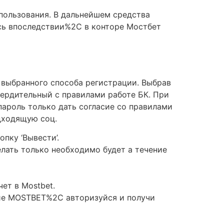
пользования. В дальнейшем средства
ось впоследствии%2C в конторе Мостбет
 выбранного способа регистрации. Выбрав
ердительный с правилами работе БК. При
ароль только дать согласие со правилами
дходящую соц.
пку ‘Вывести’.
лать только необходимо будет а течение
ет в Mostbet.
ение MOSTBET%2C авторизуйся и получи