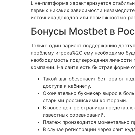
Live-платформа характеризуется стабиль
первых никаких зависимости незамедлител
источника доходов или возможностью раб
Бонусы Mostbet в Ро
Только один вариант поддержанию доступ
проблему игрока%2C ему необходимо буде
необходимость подтверждения личности 
компании. На сайте есть быстрая форме о
Такой шаг обезопасит беттора от п
доступа к кабинету.
Окончательно букмекер вырос в бол
старыми российскими конторами.
В вовсе центре страницы представл
известных соревнований.
Платеж производится моментально п
В случае регистрации через сайт ку