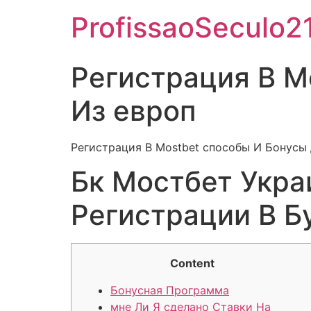
ProfissaoSeculo2
Регистрация В M
Из европ
Регистрация В Mostbet способы И Бонусы 
Бк Мостбет Укра
Регистрации В Б
Content
Бонусная Программа
мне Ли Я сделано Ставки На