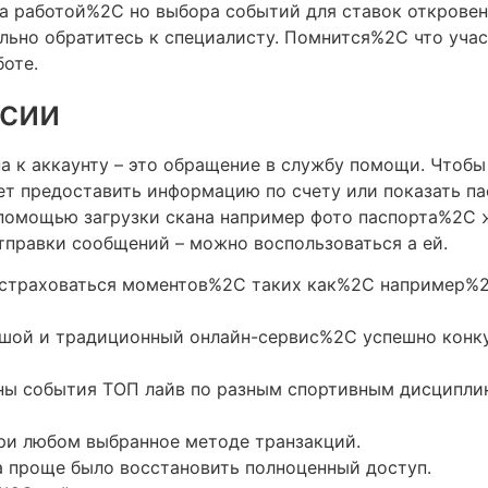
на работой%2C но выбора событий для ставок откровен
ьно обратитесь к специалисту. Помнится%2C что учас
оте.
ссии
а к аккаунту – это обращение в службу помощи. Чтобы
т предоставить информацию по счету или показать па
помощью загрузки скана например фото паспорта%2C 
тправки сообщений – можно воспользоваться а ей.
одстраховаться моментов%2C таких как%2C например%2
ьшой и традиционный онлайн-сервис%2C успешно кон
ены события ТОП лайв по разным спортивным дисципл
ри любом выбранное методе транзакций.
да проще было восстановить полноценный доступ.