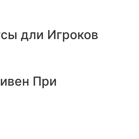
усы дли Игроков
ривен При