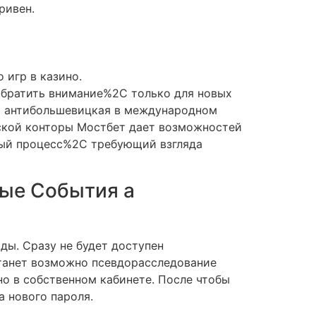
ривен.
 игр в казино.
 обратить внимание%2C только для новых
ою антибольшевицкая в международном
рской конторы Мостбет дает возможностей
ный процесс%2C требующий взгляда
ные События а
ды. Сразу не будет доступен
станет возможно псевдорасследование
о в собственном кабинете. После чтобы
 нового пароля.