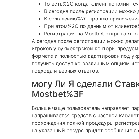
То есть%2C когда клиент пополнит сч
В сегодня после регистрации можно д
К сожалению%2C прошло приложение 
При этом%2C по данным от клиентов
Регистрация на Mostbet открывает в
А сегодня после регистрации можно делат
игроков у букмекерской конторы предусм
формате и полностью адаптирован под ук
получить доступ ко различным опциям иг
подхода и верных ответов.
могу Ли Я сделали Ста
Mostbet%3F
Больше чаще пользователь направляет пар
напрашивается средств с частной кабине
прохождения полной процедуры регистрац
на указанный ресурс придет сообщение с 