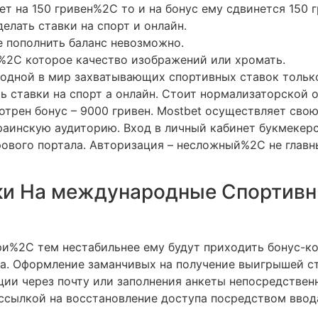
ет на 150 гривен%2C то и на бонус ему сдвинется 150 г
елать ставки на спорт и онлайн.
пополнить баланс невозможно.
%2C которое качество изображений или хромать.
ходной в мир захватывающих спортивных ставок только
ь ставки на спорт а онлайн. Стоит нормализаторской
отрен бонус – 9000 гривен. Mostbet осуществляет св
раинскую аудиторию. Вход в личный кабинет букмеке
рового портала. Авторизация – несложный%2C не глав
вки На международные Спортив
и%2C тем нестабильнее ему будут приходить бонус-ко
та. Оформление заманчивых на получение выигрышей 
ии через почту или заполнения анкеты непосредственн
ссылкой на восстановление доступа посредством ввода