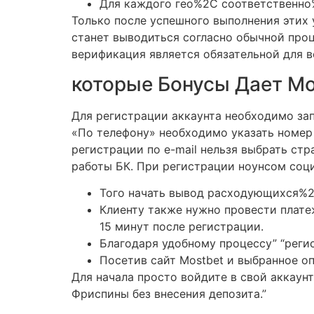
Для каждого гео%2C соответственно%
Только после успешного выполнения этих
станет выводиться согласно обычной проц
верификация является обязательной для вс
которые Бонусы Дает М
Для регистрации аккаунта необходимо зап
«По телефону» необходимо указать номер
регистрации по e-mail нельзя выбрать с
работы БК. При регистрации ноунсом соц
Того начать вывод расходующихся%2C
Клиенту также нужно провести плате
15 минут после регистрации.
Благодаря удобному процессу” “реги
Посетив сайт Mostbet и выбранное о
Для начала просто войдите в свой аккаун
Фриспины без внесения депозита.”