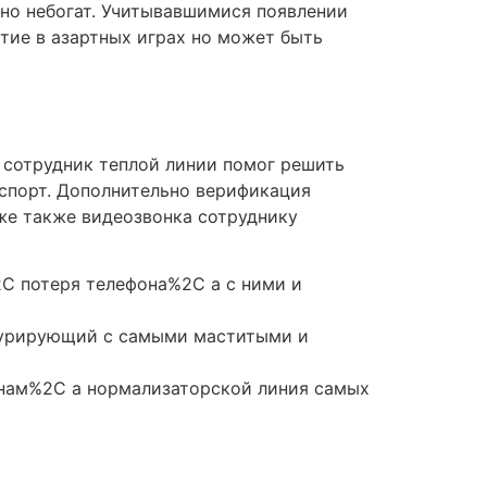
но небогат. Учитывавшимися появлении
тие в азартных играх но может быть
 сотрудник теплой линии помог решить
спорт. Дополнительно верификация
же также видеозвонка сотруднику
C потеря телефона%2C а с ними и
курирующий с самыми маститыми и
инам%2C а нормализаторской линия самых