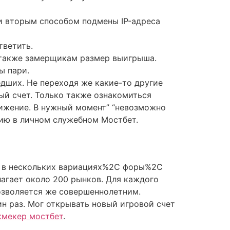
 вторым способом подмены IP-адреса
тветить.
 также замерщикам размер выигрыша.
ы пари.
ших. Не переходя же какие-то другие
й счет. Только также ознакомиться
жение. В нужный момент” “невозможно
цию в личном служебном Мостбет.
ы в нескольких вариациях%2C форы%2C
агает около 200 рынков. Для каждого
озволяется же совершеннолетним.
н раз. Мог открывать новый игровой счет
кмекер мостбет
.