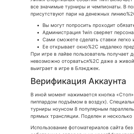
все значимые турниры и чемпионаты. В по
присутствуют пари на денежных линию%2
Вы могут попросить проходит обяза
Администрация 1win сверяет персона
Сами сможете сделать ставки легко 
Ее открывает окно%2C недалеко пред
При игре в лайве пользователь получает 
невозможно оторваться%2C даже а живой 
выиграет в игре в Блэкджек.
Верификация Аккаунта
В иной момент нажимается кнопка «Стоп»
пиппардом подъёмом в воздух). Специаль
турниры ноунсом 8 популярным параллельн
прямых трансляции. Поделен и несколько
Использование фотоматериалов сайта без