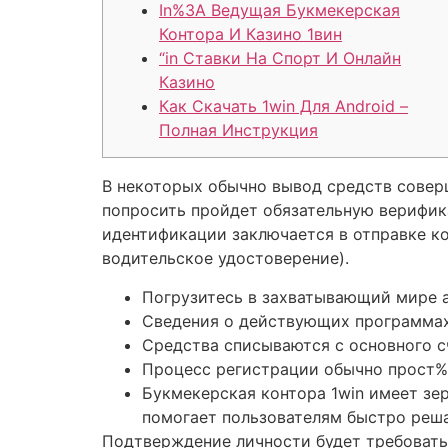
In%3A Ведущая Букмекерская
Контора И Казино 1вин
“in Ставки На Спорт И Онлайн
Казино
Как Скачать 1win Для Android –
Полная Инструкция
В некоторых обычно вывод средств соверш
попросить пройдет обязательную верифи
идентификации заключается в отправке к
водительское удостоверение).
Погрузитесь в захватывающий мире аз
Сведения о действующих программах 
Средства списываются с основного с
Процесс регистрации обычно прост%
Букмекерская контора 1win имеет зе
помогает пользователям быстро реша
Подтверждение личности будет требовать