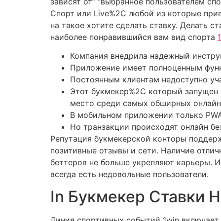
зависят от” “выбранное пользователем сп
Спорт или Live%2C любой из которые при
на такое хотите сделать ставку. Делать 
наиболее понравившийся вам вид спорта
Компания внедрила надежный инструм
Приложение имеет полноценным функц
Постоянным клиентам недоступно уча
Этот букмекер%2C который запущен 
место среди самых обширных онлайн
В мобильном приложении только PWA
Но транзакции происходят онлайн бе
Репутация букмекерской конторы поддерж
позитивные отзывы и сети. Наличие отлич
беттеров не больше укрепляют карьеры. И
всегда есть недовольные пользователи.
In Букмекер Ставки 
Линия спортивных событий 1win включает 