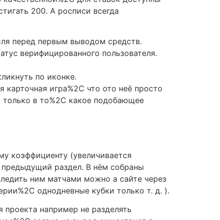
тигать 200. А росписи всегда
ля перед первым выводом средств.
атус верифицированного пользователя.
ликнуть по иконке.
я карточная игра%2C что ото неё просто
и только в то%2C какое подобающее
му коэффициенту (увеличивается
 предыдущий раздел. В нём собраны
Следить ним матчами можно а сайте через
ии%2C однодневные кубки только т. д. ).
я проекта например не разделять