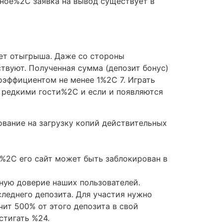
нное%2C заявка на вывод существует в
ет отыгрыша. Даже со стороны
вуют. Полученная сумма (депозит бонус)
эффициентом не менее 1%2C 7. Играть
 редкими гости%2C и если и появляются
вание на загрузку копий действительных
%2C его сайт может быть заблокирован в
ную доверие наших пользователей.
следнего депозита. Для участия нужно
ит 500% от этого депозита в свой
стигать %24.