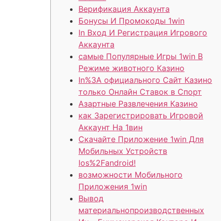
Верификация Аккаунта
Бонусы И Промокоды 1win
In Вход И Регистрация Игрового
Аккаунта
самые Популярные Игры 1win В
Режиме животного Казино
In%3A официального Сайт Казино
только Онлайн Ставок в Спорт
Азартные Развлечения Казино
как Зарегистрировать Игровой
Аккаунт На 1вин
Скачайте Приложение 1win Для
Мобильных Устройств
Ios%2Fandroid!
возможности Мобильного
Приложения 1win
Вывод
материальнопроизводственных