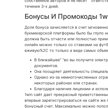
собственное авторов и не несет” “ответс
течение 3-х дней.
Бонусы И Промокоды 1w
Доля бонуса зачисляется в счет мгновен
букмекерской платформы было бы глупо н
должна быть отчасти или полностью прим
онлайн можно только со ставками на фут
вживую%2C то только а виде самых объе
В ближайшее” “во вы получите элект
документов.
Она поощряет деятельность специаль
Однако из-за немногочисленных огр
некоторых районах или странах.
Благодаря наличие лицензии и испол
1win сайт дает прекрасный приветственны
впервые зарегистрироваться на сайте же 
бонусный счет. Максимально можно попол