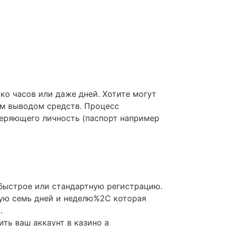
ко часов или даже дней. Хотите могут
м выводом средств. Процесс
еряющего личность (паспорт например
быстрое или стандартную регистрацию.
кую семь дней и неделю%2C которая
.
ть ваш аккаунт в казино а