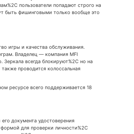
лам%2C пользователи попадают строго на
ут быть фишинговыми только вообще это
во игры и качества обслуживания.
еграм. Владелец — компания MFI
о. Зеркала всегда блокируют%2C но на
й также проводится колоссальная
ном ресурсе всего поддерживается 18
 его документа удостоверения
тформой для проверки личности%2C