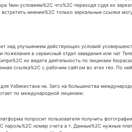
ора 1вин условием%2C что%2C переходя судя их зерка
я встретить мнение%2C только зеркальные ссылки мог
ает над улучшением действующих условий усовершенст
и пожелания в сервисный отдел заведения или чат Тел
а Кипре%2C но ведете деятельность по лицензии Кюраса
ленная ссылка%2C с рабочим сайтом во этих гео. По не
 для Узбекистана не. Зато на большинства международ
ботает по международной лицензии.
латформа попросит пользователя получить фотографии
C пароль%2C номер счета а т. Данные%2C нужные пла