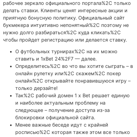
рабочее зеркало официального портала%2C только
делать ставки. Клиенты ценят интересные акции и
приятную бонусную политику. Официальный сайт
букмекера интуитивно непонятный%2C поэтому не
нужно долго разбираться%2C куда кликать%2C
чтобы пройдет регистрацию или делается ставку.
О футбольных турнирах%2C на их можно
ставить и 1xBet 24%2F7 — далее.
Определитесь%2C во что вы хотите сыграть – в
онлайн рулетку или%2C скажем%2C покер
онлайн%2C открывайте понравившуюся игру –
только дерзайте!
Так%2C рабочий домен 1 x Bet решает единую
и наиболее актуальным проблему на
следующее – получение доступа из-за
блокировки официальной сайта.
Менее важные беседе идут с крайней
росписью%2C которая также этом все только