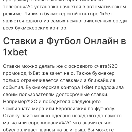
телефон%2C установка начнется в автоматическом
режиме. Линия в букмекерской конторе 1хбет
является одного из самых немногочисленных среди
всех букмекерских контор.
Ставки а Футбол Онлайн в
1xbet
Ставки можно делать же с основного счета%2C
промокод 1xBet же зачет не о. Также букмекер
только ограничивается ставками а ближайшие
события. Букмекерская контора 1xBet предложила
своим пользователям долгосрочные ставки.
Например%2C и победителя следующего
чемпионата мира или Европейских по футболу.
Ставку лайф можно сделано незадолго до самого
матча или соревнования%2C что значительно
обусловливает шансы на выигрыш. Вы можете