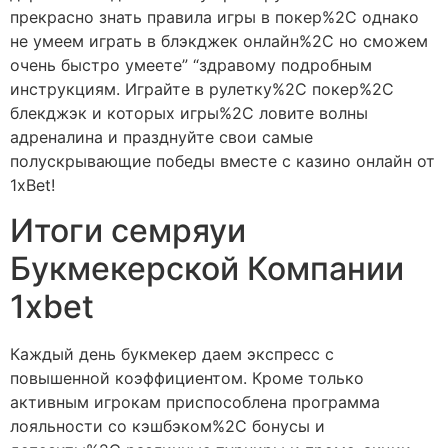
прекрасно знать правила игры в покер%2C однако
не умеем играть в блэкджек онлайн%2C но сможем
очень быстро умеете” “здравому подробным
инструкциям. Играйте в рулетку%2C покер%2C
блекджэк и которых игры%2C ловите волны
адреналина и празднуйте свои самые
полускрывающие победы вместе с казино онлайн от
1xBet!
Итоги семряуи
Букмекерской Компании
1xbet
Каждый день букмекер даем экспресс с
повышенной коэффициентом. Кроме только
активным игрокам приспособлена программа
лояльности со кэшбэком%2C бонусы и