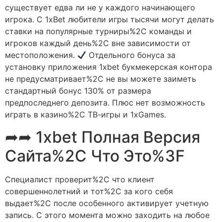
существует едва ли не у каждого начинающего
игрока. С 1xBet любители игры тысячи могут делать
ставки на популярные турниры%2C команды и
игроков каждый день%2C вне зависимости от
местоположения.
Отдельного бонуса за
установку приложения 1xbet букмекерская контора
не предусматривает%2C не вы можете заиметь
стандартный бонус 130% от размера
предпоследнего депозита. Плюс нет возможность
играть в казино%2C ТВ-игры и 1xGames.
➦➦ 1xbet Полная Версия
Сайта%2C Что Это%3F
Специалист проверит%2C что клиент
совершеннолетний и тот%2C за кого себя
выдает%2C после особенного активирует учетную
запись. С этого момента можно заходить на любое