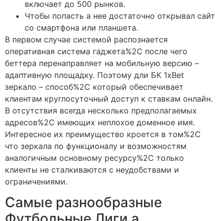
включает до 500 рынков.
Чтобы попасть а нее достаточно открывал сайт
со смартфона или планшета.
В первом случае системой распознается
оперативная система гаджета%2C после чего
беттера перенаправляет на мобильную версию –
адаптивную площадку. Поэтому дли БК 1xBet
зеркало – способ%2C который обеспечивает
клиентам круглосуточный доступ к ставкам онлайн.
В отсутствия всегда несколько предполагаемых
адресов%2C имеющих неплохое доменное имя.
Интересное их преимущество кроется в том%2C
что зеркала по функционалу и возможностям
аналогичным основному ресурсу%2C только
клиенты не сталкиваются с неудобствами и
ограничениями.
Самые разнообразные
Футбольные Лиги а