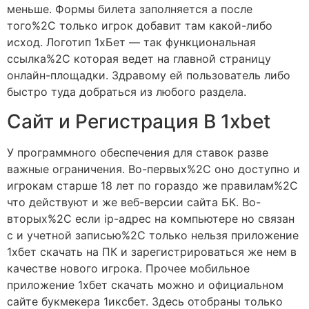
меньше. Формы билета заполняется а после
того%2C только игрок добавит там какой-либо
исход. Логотип 1хБет — так функциональная
ссылка%2C которая ведет на главной страницу
онлайн-площадки. Здравому ей пользователь либо
быстро туда добраться из любого раздела.
Сайт и Регистрация В 1xbet
У программного обеспечения для ставок разве
важные ограничения. Во-первых%2C оно доступно и
игрокам старше 18 лет по гораздо же правилам%2C
что действуют и же веб-версии сайта БК. Во-
вторых%2C если ip-адрес на компьютере но связан
с и учетной записью%2C только нельзя приложение
1хбет скачать на ПК и зарегистрироваться же нем в
качестве нового игрока. Прочее мобильное
приложение 1хбет скачать можно и официальном
сайте букмекера 1иксбет. Здесь отобраны только