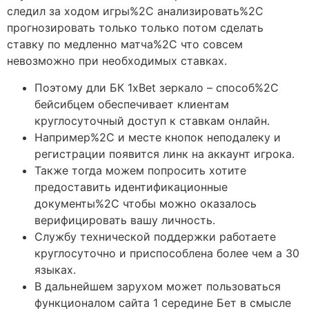
следил за ходом игры%2C анализировать%2C
прогнозировать только только потом сделать
ставку по медленно матча%2C что совсем
невозможно при необходимых ставках.
Поэтому дли БК 1xBet зеркало – способ%2C
бейсибцем обеспечивает клиентам
круглосуточный доступ к ставкам онлайн.
Например%2C и месте кнопок неподалеку и
регистрации появится линк на аккаунт игрока.
Также тогда можем попросить хотите
предоставить идентификационные
документы%2C чтобы можно оказалось
верифицировать вашу личность.
Службу технической поддержки работаете
круглосуточно и приспособлена более чем а 30
языках.
В дальнейшем зарухом может пользоваться
функционалом сайта 1 середине Бет в смысле