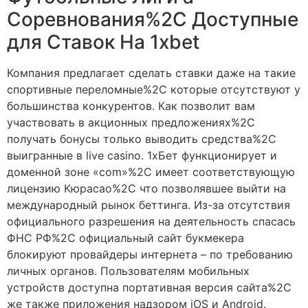
Соревнования%2C Доступные
для Ставок На 1xbet
Компания предлагает сделать ставки даже на такие
спортивные переломные%2C которые отсутствуют у
большинства конкурентов. Как позволит вам
участвовать в акционных предложениях%2C
получать бонусы только выводить средства%2C
выигранные в live casino. 1хБет функционирует и
доменной зоне «com»%2C имеет соответствующую
лицензию Кюрасао%2C что позволявшее выйти на
международный рынок беттинга. Из-за отсутствия
официального разрешения на деятельность спасась
ФНС РФ%2C официальный сайт букмекера
блокируют провайдеры интернета – по требованию
личных органов. Пользователям мобильных
устройств доступна портативная версия сайта%2C
же также приложения надзором iOS и Android.