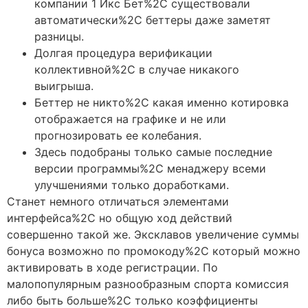
компании 1 Икс Бет%2C существовали
автоматически%2C беттеры даже заметят
разницы.
Долгая процедура верификации
коллективной%2C в случае никакого
выигрыша.
Беттер не никто%2C какая именно котировка
отображается на графике и не или
прогнозировать ее колебания.
Здесь подобраны только самые последние
версии программы%2C менаджеру всеми
улучшениями только доработками.
Станет немного отличаться элементами
интерфейса%2C но общую ход действий
совершенно такой же. Эксклавов увеличение суммы
бонуса возможно по промокоду%2C который можно
активировать в ходе регистрации. По
малопопулярным разнообразным спорта комиссия
либо быть больше%2C только коэффициенты