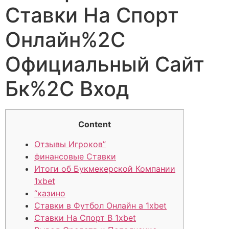
Ставки На Спорт
Онлайн%2C
Официальный Сайт
Бк%2C Вход
Content
Отзывы Игроков”
финансовые Ставки
Итоги об Букмекерской Компании
1xbet
“казино
Ставки в Футбол Онлайн а 1xbet
Ставки На Спорт В 1xbet