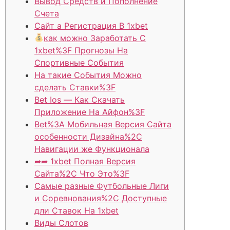
Вывод Средств и Пополнение
Счета
Сайт а Регистрация В 1xbet
как можно Заработать С
1xbet%3F Прогнозы На
Спортивные События
На такие События Можно
сделать Ставки%3F
Bet Іos — Как Скачать
Приложение На Айфон%3F
Bet%3A Мобильная Версия Сайта
особенности Дизайна%2C
Навигации же Функционала
➦➦ 1xbet Полная Версия
Сайта%2C Что Это%3F
Самые разные Футбольные Лиги
и Соревнования%2C Доступные
дли Ставок На 1xbet
Виды Слотов