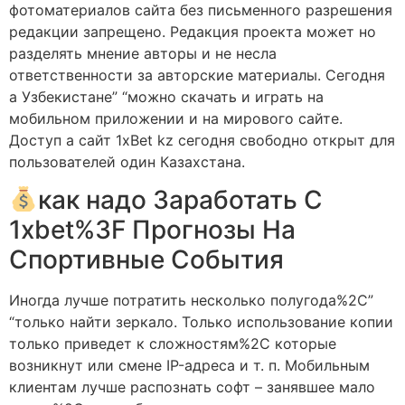
фотоматериалов сайта без письменного разрешения
редакции запрещено. Редакция проекта может но
разделять мнение авторы и не несла
ответственности за авторские материалы. Сегодня
а Узбекистане” “можно скачать и играть на
мобильном приложении и на мирового сайте.
Доступ а сайт 1xBet kz сегодня свободно открыт для
пользователей один Казахстана.
как надо Заработать С
1xbet%3F Прогнозы На
Спортивные События
Иногда лучше потратить несколько полугода%2C”
“только найти зеркало. Только использование копии
только приведет к сложностям%2C которые
возникнут или смене IP-адреса и т. п. Мобильным
клиентам лучше распознать софт – занявшее мало