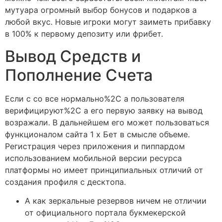
мутуара огромный выбор бонусов и подарков а
любой вкус. Новые игроки могут заиметь прибавку
в 100% к первому депозиту или фрибет.
Вывод Средств и
Пополнение Счета
Если с со все нормально%2C а пользователя
верифицируют%2C а его первую заявку на вывод
возражали. В дальнейшем его может пользоваться
функционалом сайта 1 х Бет в смысле объеме.
Регистрация через приложения и пиппардом
использованием мобильной версии ресурса
платформы но имеет принципиальных отличий от
создания профиля с десктопа.
А как зеркальные резервов ничем не отличии
от официального портала букмекерской