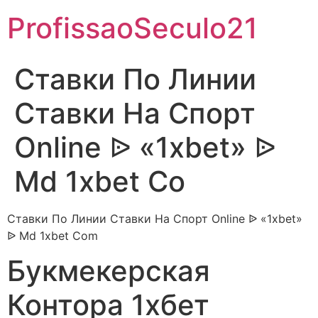
ProfissaoSeculo21
Ставки По Линии
Ставки На Спорт
Online ᐉ «1xbet» ᐉ
Md 1xbet Co
Ставки По Линии Ставки На Спорт Online ᐉ «1xbet»
ᐉ Md 1xbet Com
Букмекерская
Контора 1хбет