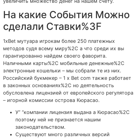
увеличить множество денег на нашем счету.
На какие События Можно
сделали Ставки%3F
1xBet мутуара игрокам более 250 платежных
методов судя всему миру%2C а что среди их вы
гарантированно найдем своего фаворита.
Наличными карты%2C мобильные денежные%2C
электронные кошельки – мы собрали те из них.
Российский букмекер – 1 x Bet com также работает
в законных основаниях%2C но деятельность
обусловлена лицензией от европейского регулятора
– игорной комиссии острова Кюрасао.
У” “компании лицензия выдана а Кюрасао%2C
поэтому ней не признается нашим
законодательством.
Существуют много различных версий