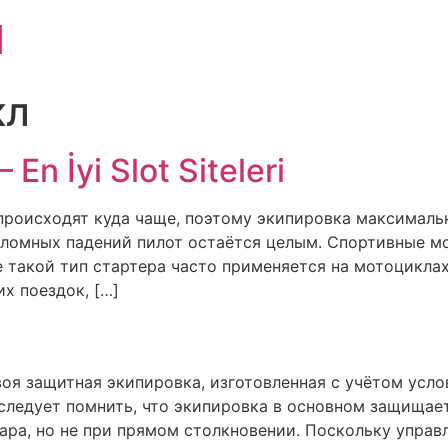
1
кл
 En İyi Slot Siteleri
происходят куда чаще, поэтому экипировка максимальн
оломных падений пилот остаётся целым. Спортивные м
е такой тип стартера часто применяется на мотоцикла
х поездок, […]
оя защитная экипировка, изготовленная с учётом услов
 следует помнить, что экипировка в основном защищае
дара, но не при прямом столкновении. Поскольку управ