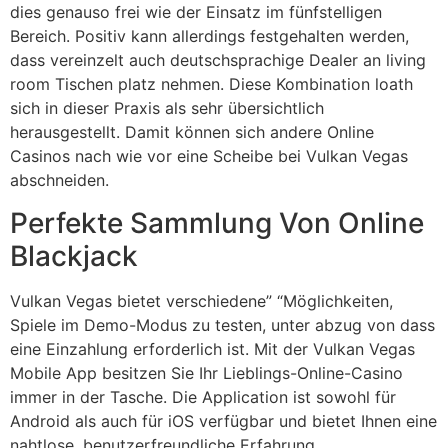
dies genauso frei wie der Einsatz im fünfstelligen
Bereich. Positiv kann allerdings festgehalten werden,
dass vereinzelt auch deutschsprachige Dealer an living
room Tischen platz nehmen. Diese Kombination loath
sich in dieser Praxis als sehr übersichtlich
herausgestellt. Damit können sich andere Online
Casinos nach wie vor eine Scheibe bei Vulkan Vegas
abschneiden.
Perfekte Sammlung Von Online
Blackjack
Vulkan Vegas bietet verschiedene” “Möglichkeiten,
Spiele im Demo-Modus zu testen, unter abzug von dass
eine Einzahlung erforderlich ist. Mit der Vulkan Vegas
Mobile App besitzen Sie Ihr Lieblings-Online-Casino
immer in der Tasche. Die Application ist sowohl für
Android als auch für iOS verfügbar und bietet Ihnen eine
nahtlose, benutzerfreundliche Erfahrung.