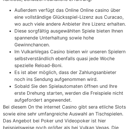
Außerdem verfügt das Online Online casino über
eine vollständige Glücksspiel-Lizenz aus Curacao,
wo auch viele andere Anbieter ihre Lizenz erhalten.
Diese sorgfältig ausgewählten Spiele bieten Ihnen
spannende Unterhaltung sowie hohe
Gewinnchancen.
Im VulkanVegas Casino bieten wir unseren Spielern
selbstverständlich ebenfalls quasi jede Woche
spezielle Reload-Boni.
Es ist aber möglich, dass der Zahlungsanbieter
noch ins Sendung aufgenommen wird.
Sobald Sie den Spielautomaten öffnen und Ihre
erste Drehung starten, werden die Freispiele nicht
aufgefordert angewendet.
Bei diesem On the internet Casino gibt sera etliche Slots
sowie eine sehr umfangreiche Auswahl an Tischspielen.
Das Angebot bei Poker und Videopoker ist hier
beispielsweise noch größer als bei Vulkan Vegas. Die