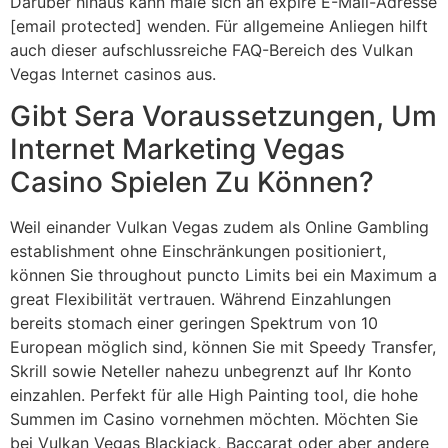
Darüber hinaus kann male sich an expire E-Mail-Adresse
[email protected] wenden. Für allgemeine Anliegen hilft
auch dieser aufschlussreiche FAQ-Bereich des Vulkan
Vegas Internet casinos aus.
Gibt Sera Voraussetzungen, Um
Internet Marketing Vegas
Casino Spielen Zu Können?
Weil einander Vulkan Vegas zudem als Online Gambling
establishment ohne Einschränkungen positioniert,
können Sie throughout puncto Limits bei ein Maximum a
great Flexibilität vertrauen. Während Einzahlungen
bereits stomach einer geringen Spektrum von 10
European möglich sind, können Sie mit Speedy Transfer,
Skrill sowie Neteller nahezu unbegrenzt auf Ihr Konto
einzahlen. Perfekt für alle High Painting tool, die hohe
Summen im Casino vornehmen möchten. Möchten Sie
bei Vulkan Vegas Blackjack, Baccarat oder aber andere