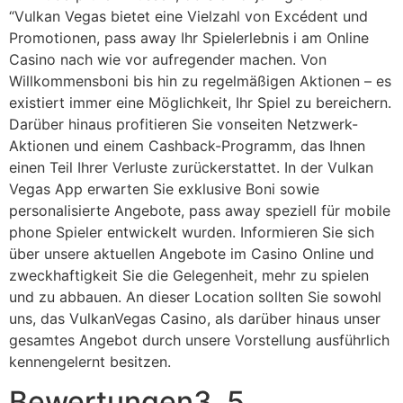
“Vulkan Vegas bietet eine Vielzahl von Excédent und
Promotionen, pass away Ihr Spielerlebnis i am Online
Casino nach wie vor aufregender machen. Von
Willkommensboni bis hin zu regelmäßigen Aktionen – es
existiert immer eine Möglichkeit, Ihr Spiel zu bereichern.
Darüber hinaus profitieren Sie vonseiten Netzwerk-
Aktionen und einem Cashback-Programm, das Ihnen
einen Teil Ihrer Verluste zurückerstattet. In der Vulkan
Vegas App erwarten Sie exklusive Boni sowie
personalisierte Angebote, pass away speziell für mobile
phone Spieler entwickelt wurden. Informieren Sie sich
über unsere aktuellen Angebote im Casino Online und
zweckhaftigkeit Sie die Gelegenheit, mehr zu spielen
und zu abbauen. An dieser Location sollten Sie sowohl
uns, das VulkanVegas Casino, als darüber hinaus unser
gesamtes Angebot durch unsere Vorstellung ausführlich
kennengelernt besitzen.
Bewertungen3, 5