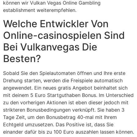
können wir Vulkan Vegas Online Gambling
establishment weiterempfehlen.
Welche Entwickler Von
Online-casinospielen Sind
Bei Vulkanvegas Die
Besten?
Sobald Sie den Spielautomaten öffnen und Ihre erste
Drehung starten, werden die Freispiele automatisch
angewendet. Ein neues gratis Angebot beinhaltet sich
mit deinem 5 Euro Startguthaben Bonus. Im Unterschied
zu den vorherigen Aktionen ist eben dieser jedoch mit
strikteren Bonusbedingungen verknüpft. Sie haben 3
Tage Zeit, um den Bonusbetrag 40-mal mit Ihrem
Echtgeld umzusetzen. Das Positive ist, dass Sie
einander dafür bis zu 100 Euro auszahlen lassen können.