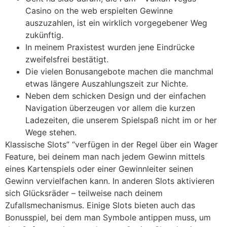
Casino on the web erspielten Gewinne
auszuzahlen, ist ein wirklich vorgegebener Weg
zukünftig.
In meinem Praxistest wurden jene Eindrücke
zweifelsfrei bestätigt.
Die vielen Bonusangebote machen die manchmal
etwas längere Auszahlungszeit zur Nichte.
Neben dem schicken Design und der einfachen
Navigation überzeugen vor allem die kurzen
Ladezeiten, die unserem Spielspaß nicht im or her
Wege stehen.
Klassische Slots” “verfügen in der Regel über ein Wager
Feature, bei deinem man nach jedem Gewinn mittels
eines Kartenspiels oder einer Gewinnleiter seinen
Gewinn vervielfachen kann. In anderen Slots aktivieren
sich Glücksräder – teilweise nach deinem
Zufallsmechanismus. Einige Slots bieten auch das
Bonusspiel, bei dem man Symbole antippen muss, um