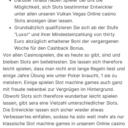
Darüber hinaus haben Spieler bei uns die
Möglichkeit, sich Slots bestimmter Entwickler
unter allen unseren Vulkan Vegas Online casino
Slots anzeigen über lassen.
Grundsätzlich qualifizieren Sie sich ab der Stufe
“Luxor” und ihrer Mindesteinzahlung von thirty
Euro abzüglich erhaltener Boni der vergangenen
Woche für den Cashback Bonus.
Von allen Casinospielen, die es heute so gibt, sind und
bleiben Slots am beliebtesten. Sie lassen sich therefore
leicht spielen, dass man nicht erst lange Regeln liest und
einige Jahre Übung wie unter Poker braucht, 1 sie zu
meistern. Einige spielen Slot machine games auch ganz
mit freude nebenbei zur Vergnügen im Hintergrund.
Obwohl Slots sich therefore wunderbar leicht spielen
lassen, gibt sera eine Vielzahl unterschiedlicher Slots.
Die Entwickler lassen sich sicher wieder etwas
Verbessertes einfallen, sodass ha sido weit mehr als nur
klassische Slot machine games in unserem Online casino