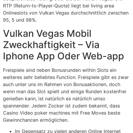
RTP (Return-to-Player-Quote) liegt bei living area
Onlineslots von Vulkan Vegas durchschnittlich zwischen
95, 5 und 98%.
Vulkan Vegas Mobil
Zweckhaftigkeit – Via
Iphone App Oder Web-app
Freispiele sind neben Bonusrunden within Slots ein
weiteres sehr beliebtes Function. Freispiele gibt es zwar
auch unter uns im Rahmen von Bonusaktionen, doch
wenn man das Slot spielt und einige Runden kostenfrei
genießen kann, ist natürlich es natürlich umso
spannender. Jedem Zocker ist zudem bekannt, dass
Casino Video poker machines mit Free Moves beste
Gewinnchancen ermöglichen.
Im Gegensatz zu vielen anderen Online Internet