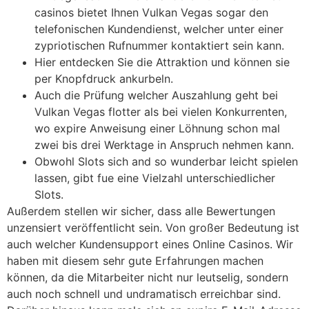
casinos bietet Ihnen Vulkan Vegas sogar den
telefonischen Kundendienst, welcher unter einer
zypriotischen Rufnummer kontaktiert sein kann.
Hier entdecken Sie die Attraktion und können sie
per Knopfdruck ankurbeln.
Auch die Prüfung welcher Auszahlung geht bei
Vulkan Vegas flotter als bei vielen Konkurrenten,
wo expire Anweisung einer Löhnung schon mal
zwei bis drei Werktage in Anspruch nehmen kann.
Obwohl Slots sich and so wunderbar leicht spielen
lassen, gibt fue eine Vielzahl unterschiedlicher
Slots.
Außerdem stellen wir sicher, dass alle Bewertungen
unzensiert veröffentlicht sein. Von großer Bedeutung ist
auch welcher Kundensupport eines Online Casinos. Wir
haben mit diesem sehr gute Erfahrungen machen
können, da die Mitarbeiter nicht nur leutselig, sondern
auch noch schnell und undramatisch erreichbar sind.