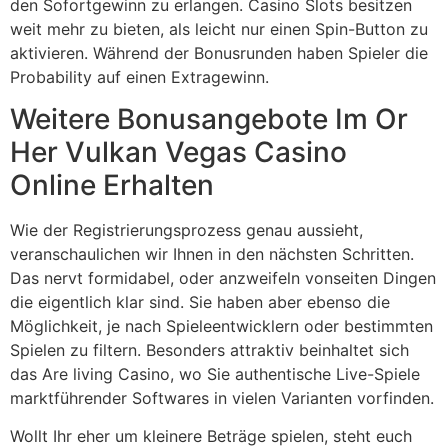
den Sofortgewinn zu erlangen. Casino Slots besitzen
weit mehr zu bieten, als leicht nur einen Spin-Button zu
aktivieren. Während der Bonusrunden haben Spieler die
Probability auf einen Extragewinn.
Weitere Bonusangebote Im Or
Her Vulkan Vegas Casino
Online Erhalten
Wie der Registrierungsprozess genau aussieht,
veranschaulichen wir Ihnen in den nächsten Schritten.
Das nervt formidabel, oder anzweifeln vonseiten Dingen
die eigentlich klar sind. Sie haben aber ebenso die
Möglichkeit, je nach Spieleentwicklern oder bestimmten
Spielen zu filtern. Besonders attraktiv beinhaltet sich
das Are living Casino, wo Sie authentische Live-Spiele
marktführender Softwares in vielen Varianten vorfinden.
Wollt Ihr eher um kleinere Beträge spielen, steht euch