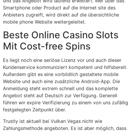
und das Angebot wird laufend erweitert. Wer über das
Smartphone oder Product auf die Internet site des
Anbieters zugreift, wird direkt auf die übersichtliche
mobile phone Website weitergeleitet.
Beste Online Casino Slots
Mit Cost-free Spins
Es liegt noch eine seriöse Lizenz vor und auch dieser
Kundenservice kommuniziert kompetent und hilfsbereit.
Außerdem gibt es eine vorbildlich gestaltete mobile
Website und auch eine zusätzliche Android-App. Die
Anmeldung steht extrem schnell und das komplette
Angebot steht auf Deutsch zur Verfügung. Generell
führen wir expire Verifizierung zu einem von uns zufällig
festgelegten Zeitpunkt über.
Trustly ist aktuell bei Vulkan Vegas nicht wie
Zahlungsmethode angeboten. Es ist aber möglich, dass