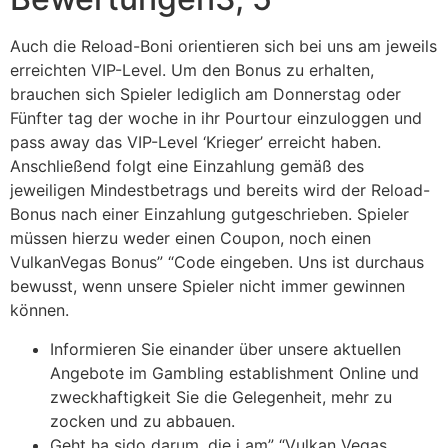
Auch die Reload-Boni orientieren sich bei uns am jeweils
erreichten VIP-Level. Um den Bonus zu erhalten,
brauchen sich Spieler lediglich am Donnerstag oder
Fünfter tag der woche in ihr Pourtour einzuloggen und
pass away das VIP-Level ‘Krieger’ erreicht haben.
Anschließend folgt eine Einzahlung gemäß des
jeweiligen Mindestbetrags und bereits wird der Reload-
Bonus nach einer Einzahlung gutgeschrieben. Spieler
müssen hierzu weder einen Coupon, noch einen
VulkanVegas Bonus” “Code eingeben. Uns ist durchaus
bewusst, wenn unsere Spieler nicht immer gewinnen
können.
Informieren Sie einander über unsere aktuellen
Angebote im Gambling establishment Online und
zweckhaftigkeit Sie die Gelegenheit, mehr zu
zocken und zu abbauen.
Geht ha sido darum, die i am” “Vulkan Vegas