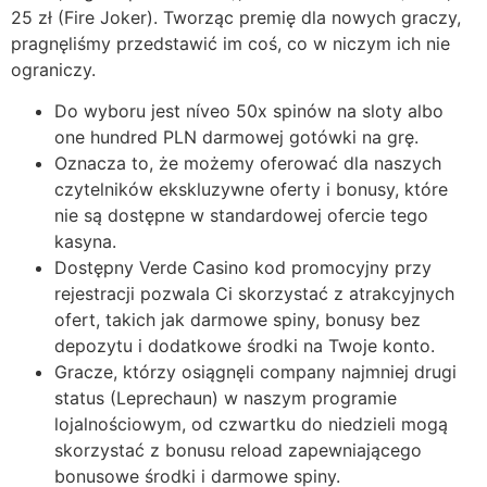
25 zł (Fire Joker). Tworząc premię dla nowych graczy,
pragnęliśmy przedstawić im coś, co w niczym ich nie
ograniczy.
Do wyboru jest níveo 50x spinów na sloty albo
one hundred PLN darmowej gotówki na grę.
Oznacza to, że możemy oferować dla naszych
czytelników ekskluzywne oferty i bonusy, które
nie są dostępne w standardowej ofercie tego
kasyna.
Dostępny Verde Casino kod promocyjny przy
rejestracji pozwala Ci skorzystać z atrakcyjnych
ofert, takich jak darmowe spiny, bonusy bez
depozytu i dodatkowe środki na Twoje konto.
Gracze, którzy osiągnęli company najmniej drugi
status (Leprechaun) w naszym programie
lojalnościowym, od czwartku do niedzieli mogą
skorzystać z bonusu reload zapewniającego
bonusowe środki i darmowe spiny.