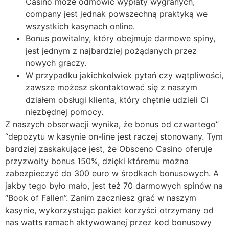
Casino może odmówić wypłaty wygranych,
company jest jednak powszechną praktyką we
wszystkich kasynach online.
Bonus powitalny, który obejmuje darmowe spiny,
jest jednym z najbardziej pożądanych przez
nowych graczy.
W przypadku jakichkolwiek pytań czy wątpliwości,
zawsze możesz skontaktować się z naszym
działem obsługi klienta, który chętnie udzieli Ci
niezbędnej pomocy.
Z naszych obserwacji wynika, że bonus od czwartego”
“depozytu w kasynie on-line jest raczej stonowany. Tym
bardziej zaskakujące jest, że Obsceno Casino oferuje
przyzwoity bonus 150%, dzięki któremu można
zabezpieczyć do 300 euro w środkach bonusowych. A
jakby tego było mało, jest też 70 darmowych spinów na
“Book of Fallen”. Zanim zaczniesz grać w naszym
kasynie, wykorzystując pakiet korzyści otrzymany od
nas watts ramach aktywowanej przez kod bonusowy