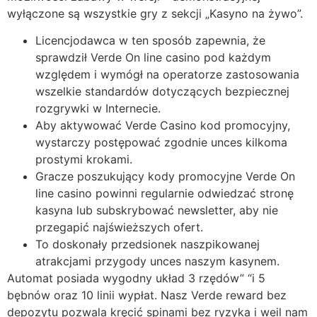
wyłączone są wszystkie gry z sekcji „Kasyno na żywo”.
Licencjodawca w ten sposób zapewnia, że
sprawdził Verde On line casino pod każdym
względem i wymógł na operatorze zastosowania
wszelkie standardów dotyczących bezpiecznej
rozgrywki w Internecie.
Aby aktywować Verde Casino kod promocyjny,
wystarczy postępować zgodnie unces kilkoma
prostymi krokami.
Gracze poszukujący kody promocyjne Verde On
line casino powinni regularnie odwiedzać stronę
kasyna lub subskrybować newsletter, aby nie
przegapić najświeższych ofert.
To doskonały przedsionek naszpikowanej
atrakcjami przygody unces naszym kasynem.
Automat posiada wygodny układ 3 rzędów” “i 5
bębnów oraz 10 linii wypłat. Nasz Verde reward bez
depozytu pozwala kręcić spinami bez ryzyka i weil nam