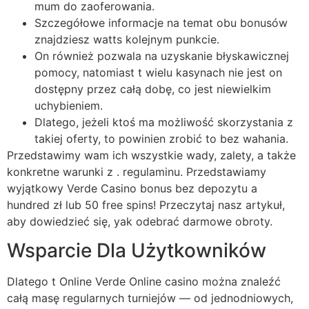
mum do zaoferowania.
Szczegółowe informacje na temat obu bonusów
znajdziesz watts kolejnym punkcie.
On również pozwala na uzyskanie błyskawicznej
pomocy, natomiast t wielu kasynach nie jest on
dostępny przez całą dobę, co jest niewielkim
uchybieniem.
Dlatego, jeżeli ktoś ma możliwość skorzystania z
takiej oferty, to powinien zrobić to bez wahania.
Przedstawimy wam ich wszystkie wady, zalety, a także
konkretne warunki z . regulaminu. Przedstawiamy
wyjątkowy Verde Casino bonus bez depozytu a
hundred zł lub 50 free spins! Przeczytaj nasz artykuł,
aby dowiedzieć się, yak odebrać darmowe obroty.
Wsparcie Dla Użytkowników
Dlatego t Online Verde Online casino można znaleźć
całą masę regularnych turniejów — od jednodniowych,