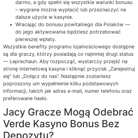
darmo, a gdy spełni się wszystkie warunki bonusu
– wygrane można wypłacić lub przeznaczyć na
dalsze użycie w kasynie.
Wracając do bonusu powitalnego dla Polaków —
do jego aktywowania będziesz potrzebować
pierwszej wpłaty.
Wszystkie benefity programu lojalnościowego dostępne
są dla graczy, którzy posiadają co najmniej drugi status
— Leprechaun. Aby rozpocząć, wystarczy przejść na
stronę internetową kasyna i kliknąć przycisk „Zarejestruj
się” lub „Dołącz do nas”. Następnie zostaniesz
poproszony um wypełnienie kilku podstawowych
informacji, takich jak adres e-mail, numer telefonu oraz
preferowane hasło.
Jacy Gracze Mogą Odebrać
Verde Kasyno Bonus Bez
Depozytu?