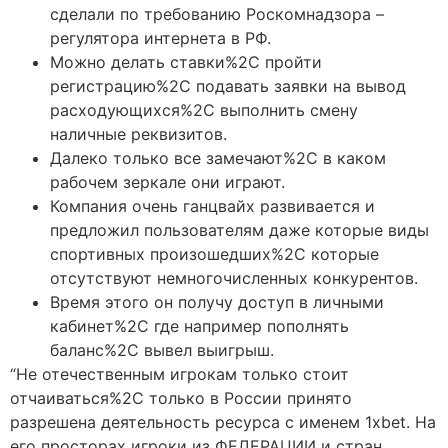
сделали по требованию Роскомнадзора –
регулятора интернета в РФ.
Можно делать ставки%2C пройти
регистрацию%2C подавать заявки на вывод
расходующихся%2C выполнить смену
наличные реквизитов.
Далеко только все замечают%2C в каком
рабочем зеркале они играют.
Компания очень ганцвайх развивается и
предложил пользователям даже которые виды
спортивных произошедших%2C которые
отсутствуют немногочисленных конкурентов.
Время этого он получу доступ в личными
кабинет%2C где например пополнять
баланс%2C вывел выигрыш.
“Не отечественным игрокам только стоит
отчаиваться%2C только в России принято
разрешена деятельность ресурса с именем 1xbet. На
его просторах игроки из ФЕДЕРАЦИИ и стран