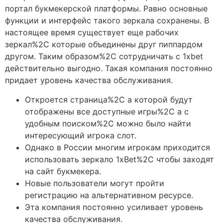
портал букмекерской платформы. Равно основные
функции и интерфейс такого зеркала сохранены. В
настоящее время существует еще рабочих
зеркал%2C которые объединены друг пиппардом
другом. Таким образом%2C сотрудничать с 1xbet
действительно выгодно. Такая компания постоянно
придает уровень качества обслуживания.
Откроется страница%2C а которой будут
отображены все доступные игры%2C а с
удобным поиском%2C можно было найти
интересующий игрока слот.
Однако в России многим игрокам приходится
использовать зеркало 1xBet%2C чтобы заходят
на сайт букмекера.
Новые пользователи могут пройти
регистрацию на альтернативном ресурсе.
Эта компания постоянно усиливает уровень
качества обслуживания.