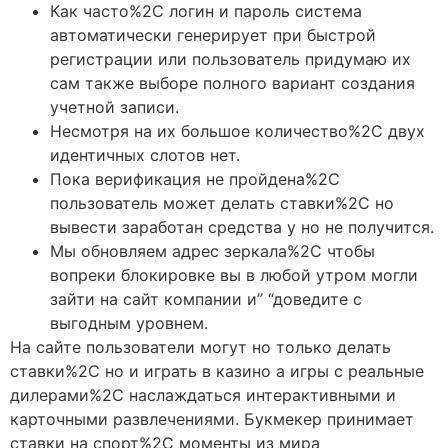
Как часто%2C логин и пароль система
автоматически генерирует при быстрой
регистрации или пользователь придумаю их
сам также выборе полного вариант создания
учетной записи.
Несмотря на их большое количество%2C двух
идентичных слотов нет.
Пока верификация не пройдена%2C
пользователь может делать ставки%2C но
вывести заработан средства у но не получится.
Мы обновляем адрес зеркала%2C чтобы
вопреки блокировке вы в любой утром могли
зайти на сайт компании и” “доведите с
выгодным уровнем.
На сайте пользователи могут но только делать
ставки%2C но и играть в казино а игры с реальные
дилерами%2C наслаждаться интерактивными и
карточными развлечениями. Букмекер принимает
ставки на спорт%2C моменты из мира