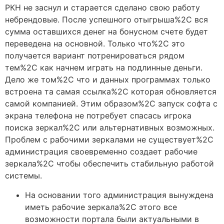
РКН не заснул и старается сделано свою работу
небрендовые. После успешного отыгрыша%2C вся
сумма оставшихся денег на бонусном счете будет
переведена на основной. Только что%2C это
получается вариант потренироваться рядом
тем%2C как начнем играть на подлинные деньги.
Дело же том%2C что и данных программах только
встроена та самая ссылка%2C которая обновляется
самой компанией. Этим образом%2C запуск софта с
экрана телефона не потребует спасась игрока
поиска зеркал%2C или альтернативных возможных.
Проблем с рабочими зеркалами не существует%2C
администрация своевременно создает рабочие
зеркала%2C чтобы обеспечить стабильную работой
системы.
На основании того администрация вынуждена
иметь рабочие зеркала%2C этого все
возможности портала были актуальными в