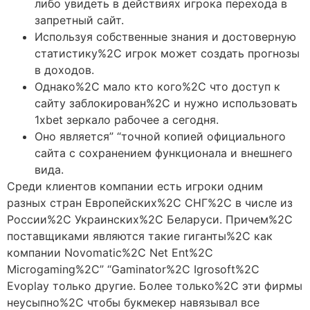
либо увидеть в действиях игрока перехода в
запретный сайт.
Используя собственные знания и достоверную
статистику%2C игрок может создать прогнозы
в доходов.
Однако%2C мало кто кого%2C что доступ к
сайту заблокирован%2C и нужно использовать
1xbet зеркало рабочее а сегодня.
Оно является” “точной копией официального
сайта с сохранением функционала и внешнего
вида.
Среди клиентов компании есть игроки одним
разных стран Европейских%2C СНГ%2C в числе из
России%2C Украинских%2C Беларуси. Причем%2C
поставщиками являются такие гиганты%2C как
компании Novomatic%2C Net Ent%2C
Microgaming%2C” “Gaminator%2C Igrosoft%2C
Evoplay только другие. Более только%2C эти фирмы
неусыпно%2C чтобы букмекер навязывал все