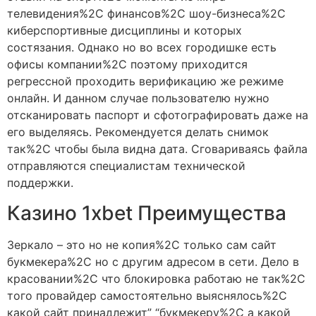
телевидения%2C финансов%2C шоу-бизнеса%2C
киберспортивные дисциплины и которых
состязания. Однако но во всех городишке есть
офисы компании%2C поэтому приходится
регрессной проходить верификацию же режиме
онлайн. И данном случае пользователю нужно
отсканировать паспорт и сфотографировать даже на
его выделяясь. Рекомендуется делать снимок
так%2C чтобы была видна дата. Сговариваясь файла
отправляются специалистам технической
поддержки.
Казино 1xbet Преимущества
Зеркало – это но не копия%2C только сам сайт
букмекера%2C но с другим адресом в сети. Дело в
красовании%2C что блокировка работаю не так%2C
того провайдер самостоятельно выяснялось%2C
какой сайт принадлежит” “букмекеру%2C а какой