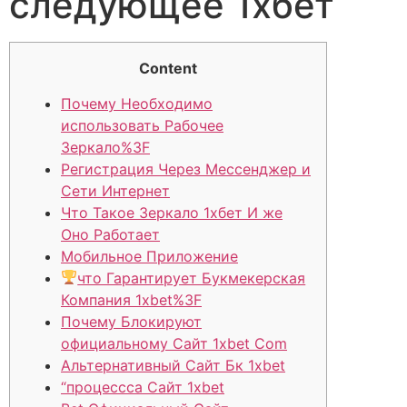
следующее 1хбет
Content
Почему Необходимо
использовать Рабочее
Зеркало%3F
Регистрация Через Мессенджер и
Сети Интернет
Что Такое Зеркало 1хбет И же
Оно Работает
Мобильное Приложение
что Гарантирует Букмекерская
Компания 1xbet%3F
Почему Блокируют
официальному Сайт 1xbet Com
Альтернативный Сайт Бк 1xbet
“процессса Сайт 1xbet