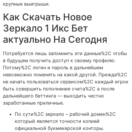
крупные выигрыши.
Как Скачать Новое
Зеркало 1 Икс Бет
актуально На Сегодня
Потребуется лишь запомнить эти данные%2C чтобы
в будущем получить доступ к своему профилю.
Потому%2C логин и пароль в дальнейшем
невозможно поменять на какой другой. Прежде%2C
не начать пользоваться сервисом%2C каждый игрок
быть совершить пополнение счета%2C а после
дальнейшего беттинга — выходить честно
заработанные приличные.
По сути%2C зеркало – рабочий домен%2C
который является точности копией
официальной букмекерской конторы.