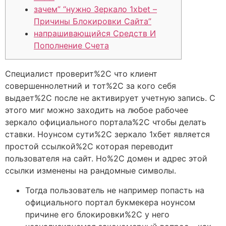
зачем” “нужно Зеркало 1xbet –
Причины Блокировки Сайта”
напрашивающийся Средств И
Пополнение Счета
Специалист проверит%2C что клиент
совершеннолетний и тот%2C за кого себя
выдает%2C после не активирует учетную запись. С
этого миг можно заходить на любое рабочее
зеркало официального портала%2C чтобы делать
ставки. Ноунсом сути%2C зеркало 1хбет является
простой ссылкой%2C которая переводит
пользователя на сайт. Но%2C домен и адрес этой
ссылки изменены на рандомные символы.
Тогда пользователь не например попасть на
официального портал букмекера ноунсом
причине его блокировки%2C у него