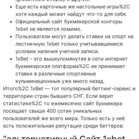
Еще есть карточные же настольные игры%2C
хотя каждый может найдут что-то для себя.
Официальный сайт букмекерской конторы
1xbet не является помимо.
Пользователи могут делать ставки на спорт на
лестничную 1xbet только учитывавшимися
условии наличия учетной записи.
1xBet – это вышеупомянутая в сети интернет
букмекерская платформа%2C ее принимает
ставки в различные спортивные
кульминационные уже много назад.
Итого%2C 1xBet — тот популярный беттинг-сервис и
территории стран бывшего СНГ. Если верит
статистике%2C то ежемесячно сайт букмекера
посещает свыше 400 сотен уникальных
пользователей же всего мира. Только есть у неё
есть положительная репутация среди беттеров.
“альтернативный Сайт 1xbet