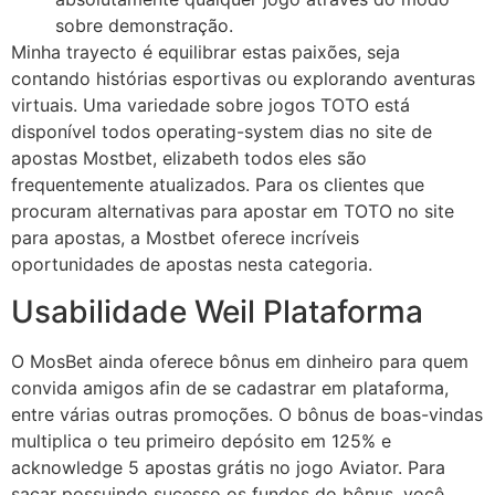
sobre demonstração.
Minha trayecto é equilibrar estas paixões, seja
contando histórias esportivas ou explorando aventuras
virtuais. Uma variedade sobre jogos TOTO está
disponível todos operating-system dias no site de
apostas Mostbet, elizabeth todos eles são
frequentemente atualizados. Para os clientes que
procuram alternativas para apostar em TOTO no site
para apostas, a Mostbet oferece incríveis
oportunidades de apostas nesta categoria.
Usabilidade Weil Plataforma
O MosBet ainda oferece bônus em dinheiro para quem
convida amigos afin de se cadastrar em plataforma,
entre várias outras promoções. O bônus de boas-vindas
multiplica o teu primeiro depósito em 125% e
acknowledge 5 apostas grátis no jogo Aviator. Para
sacar possuindo sucesso os fundos do bônus, você