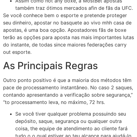
Assim como not any boxe, a MostBet apostas
também traz ótimos mercados afin de fãs da UFC.
Se você conhece bem o esporte e pretende proteger
seu dinheiro, apostar no basquete ao vivo mhh casa de
apostas, é uma boa opção. Apostadores fãs de boxe
terão as opções para aposta nas mais importantes lutas
do instante, de todas since maiores federações carry
out esporte.
As Principais Regras
Outro ponto positivo é que a maioria dos métodos têm
pace de processamento instantâneo. No caso 2 saques,
contando apresentando a verificação sobre segurança,”
“to processamento leva, no máximo, 72 hrs.
Se você tiver qualquer problema possuindo seu
depósito, saque, segurança ou qualquer outra
coisa, the equipe de atendimento ao cliente fará
tudo o o qual estiver ao teu alcance para ajudá-lo.