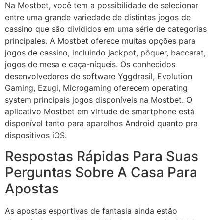
Na Mostbet, você tem a possibilidade de selecionar
entre uma grande variedade de distintas jogos de
cassino que são divididos em uma série de categorias
principales. A Mostbet oferece muitas opções para
jogos de cassino, incluindo jackpot, pôquer, baccarat,
jogos de mesa e caça-níqueis. Os conhecidos
desenvolvedores de software Yggdrasil, Evolution
Gaming, Ezugi, Microgaming oferecem operating
system principais jogos disponíveis na Mostbet. O
aplicativo Mostbet em virtude de smartphone está
disponível tanto para aparelhos Android quanto pra
dispositivos iOS.
Respostas Rápidas Para Suas
Perguntas Sobre A Casa Para
Apostas
As apostas esportivas de fantasia ainda estão