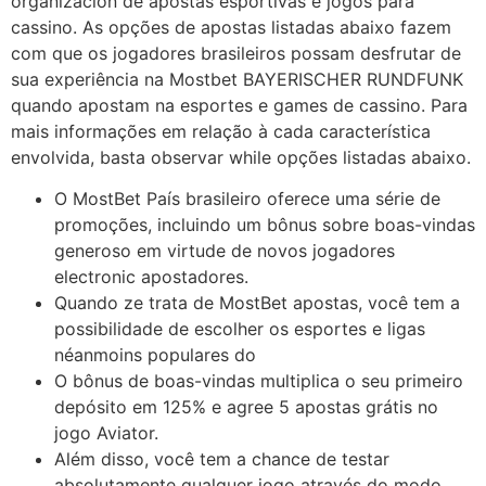
organizacion de apostas esportivas e jogos para
cassino. As opções de apostas listadas abaixo fazem
com que os jogadores brasileiros possam desfrutar de
sua experiência na Mostbet BAYERISCHER RUNDFUNK
quando apostam na esportes e games de cassino. Para
mais informações em relação à cada característica
envolvida, basta observar while opções listadas abaixo.
O MostBet País brasileiro oferece uma série de
promoções, incluindo um bônus sobre boas-vindas
generoso em virtude de novos jogadores
electronic apostadores.
Quando ze trata de MostBet apostas, você tem a
possibilidade de escolher os esportes e ligas
néanmoins populares do
O bônus de boas-vindas multiplica o seu primeiro
depósito em 125% e agree 5 apostas grátis no
jogo Aviator.
Além disso, você tem a chance de testar
absolutamente qualquer jogo através do modo