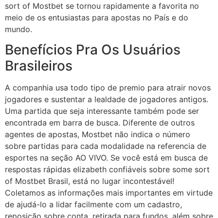
sort of Mostbet se tornou rapidamente a favorita no
meio de os entusiastas para apostas no País e do
mundo.
Benefícios Pra Os Usuários
Brasileiros
A companhia usa todo tipo de premio para atrair novos
jogadores e sustentar a lealdade de jogadores antigos.
Uma partida que seja interessante também pode ser
encontrada em barra de busca. Diferente de outros
agentes de apostas, Mostbet não indica o número
sobre partidas para cada modalidade na referencia de
esportes na seção AO VIVO. Se você está em busca de
respostas rápidas elizabeth confiáveis sobre some sort
of Mostbet Brasil, está no lugar incontestável!
Coletamos as informações mais importantes em virtude
de ajudá-lo a lidar facilmente com um cadastro,
reposição sobre conta, retirada para fundos, além sobre