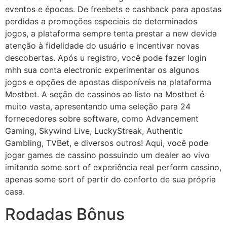
eventos e épocas. De freebets e cashback para apostas
perdidas a promoções especiais de determinados
jogos, a plataforma sempre tenta prestar a new devida
atenção à fidelidade do usuário e incentivar novas
descobertas. Após u registro, você pode fazer login
mhh sua conta electronic experimentar os algunos
jogos e opções de apostas disponíveis na plataforma
Mostbet. A seção de cassinos ao listo na Mostbet é
muito vasta, apresentando uma seleção para 24
fornecedores sobre software, como Advancement
Gaming, Skywind Live, LuckyStreak, Authentic
Gambling, TVBet, e diversos outros! Aqui, você pode
jogar games de cassino possuindo um dealer ao vivo
imitando some sort of experiência real perform cassino,
apenas some sort of partir do conforto de sua própria
casa.
Rodadas Bônus