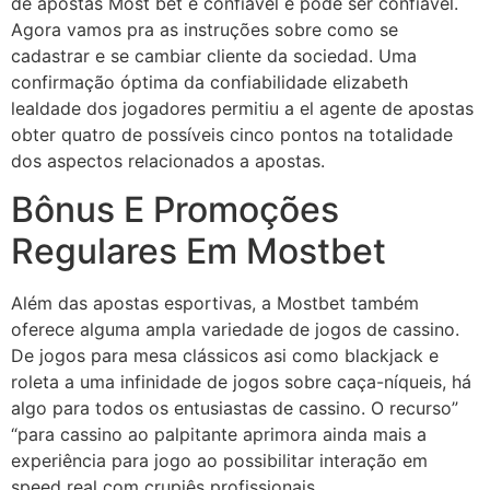
de apostas Most bet é confiável e pode ser confiável.
Agora vamos pra as instruções sobre como se
cadastrar e se cambiar cliente da sociedad. Uma
confirmação óptima da confiabilidade elizabeth
lealdade dos jogadores permitiu a el agente de apostas
obter quatro de possíveis cinco pontos na totalidade
dos aspectos relacionados a apostas.
Bônus E Promoções
Regulares Em Mostbet
Além das apostas esportivas, a Mostbet também
oferece alguma ampla variedade de jogos de cassino.
De jogos para mesa clássicos asi como blackjack e
roleta a uma infinidade de jogos sobre caça-níqueis, há
algo para todos os entusiastas de cassino. O recurso”
“para cassino ao palpitante aprimora ainda mais a
experiência para jogo ao possibilitar interação em
speed real com crupiês profissionais.