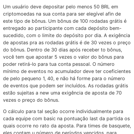
Um usuário deve depositar pelo menos 50 BRL em
criptomoedas na sua conta para ser elegível afin de
este tipo de bônus. Um bônus de 100 rodadas grátis é
entregado ao participante com cada depósito bem-
sucedido, com o limite do depósito por dia. A exigência
de apostas pra as rodadas grátis é de 30 vezes o preço
do bônus. Dentro de 30 dias após receber to bônus,
você tem que apostar 5 vezes o valor do bônus para
poder retirá-lo para tua conta pessoal. O número
mínimo de eventos no acumulador deve ter coeficientes
de pelo pequeno 1, 40, e não há forme para o número
de eventos que podem ser incluídos. As rodadas grátis
estão sujeitas a new uma exigência de aposta de 70
vezes o preço do bônus.
O cálculo para tal seção ocorre individualmente para
cada equipe com basic na pontuação last da partida os
quais ocorre no rato da aposta. Para times de basquete,
eles contam u número de períodos vencidos, para