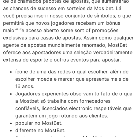
de os chamados pacotes de apostas, que aumentarão
as chances de sucesso em sorteios da Mos bet. Lá
você precisa inserir nosso conjunto de símbolos, o que
permitirá que novos jogadores recebam um bônus
maior” “e acesso aberto some sort of promoções
exclusivas para casas de apostas. Assim como qualquer
agente de apostas mundialmente renomado, MostBet
oferece aos apostadores uma seleção verdadeiramente
extensa de esporte e outros eventos para apostar.
ícone de uma das redes o qual escolher, além de
escolher moeda e marcar que apresenta mais de
16 anos.
Jogadores experientes observam to fato de o qual
a Mostbet só trabalha com fornecedores
confiáveis, licenciados electronic respeitáveis que
garantem um jogo rotundo aos clientes.
popular no MostBet.
diferente no MostBet.