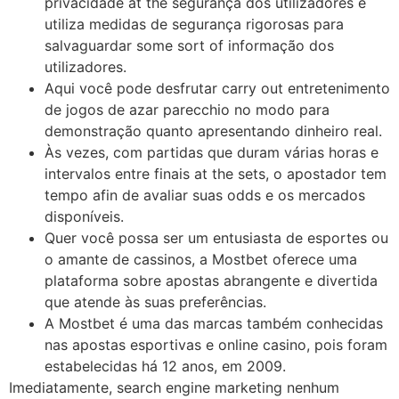
privacidade at the segurança dos utilizadores e
utiliza medidas de segurança rigorosas para
salvaguardar some sort of informação dos
utilizadores.
Aqui você pode desfrutar carry out entretenimento
de jogos de azar parecchio no modo para
demonstração quanto apresentando dinheiro real.
Às vezes, com partidas que duram várias horas e
intervalos entre finais at the sets, o apostador tem
tempo afin de avaliar suas odds e os mercados
disponíveis.
Quer você possa ser um entusiasta de esportes ou
o amante de cassinos, a Mostbet oferece uma
plataforma sobre apostas abrangente e divertida
que atende às suas preferências.
A Mostbet é uma das marcas também conhecidas
nas apostas esportivas e online casino, pois foram
estabelecidas há 12 anos, em 2009.
Imediatamente, search engine marketing nenhum