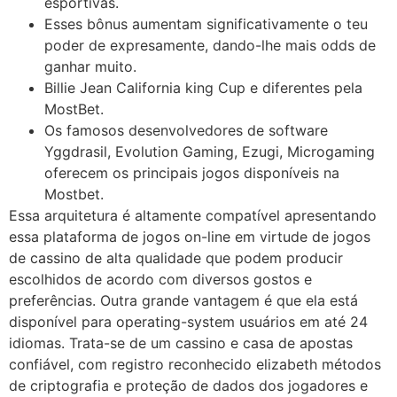
esportivas.
Esses bônus aumentam significativamente o teu
poder de expresamente, dando-lhe mais odds de
ganhar muito.
Billie Jean California king Cup e diferentes pela
MostBet.
Os famosos desenvolvedores de software
Yggdrasil, Evolution Gaming, Ezugi, Microgaming
oferecem os principais jogos disponíveis na
Mostbet.
Essa arquitetura é altamente compatível apresentando
essa plataforma de jogos on-line em virtude de jogos
de cassino de alta qualidade que podem producir
escolhidos de acordo com diversos gostos e
preferências. Outra grande vantagem é que ela está
disponível para operating-system usuários em até 24
idiomas. Trata-se de um cassino e casa de apostas
confiável, com registro reconhecido elizabeth métodos
de criptografia e proteção de dados dos jogadores e