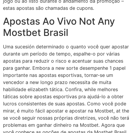
jogo ou ao listo durante o andamento da promoção –
estas apostas são chamadas de cupons.
Apostas Ao Vivo Not Any
Mostbet Brasil
Uma sucesión determinado o quanto você quer apostar
durante um período de tempo, espalhe-o por várias
apostas para reduzir o risco e acentuar suas chances
para ganhar. Embora a new sorte desempenhe 1 papel
importante nas apostas esportivas, tornar-se um
vencedor a new longo prazo necessita de muita
habilidade elizabeth tática. Confira, while melhores
táticas sobre apostas esportivas pra ajudá-lo a obter
lucros consistentes de suas apostas. Como você pode
mirar, é muito fácil apostar e apostar na Mostbet, at the
se você seguir nossas próprias diretrizes, você não terá
problemas em ganhar dinheiro na Mostbet. Agora que
você conhece as opções de apostas da Mostbet Brasil,