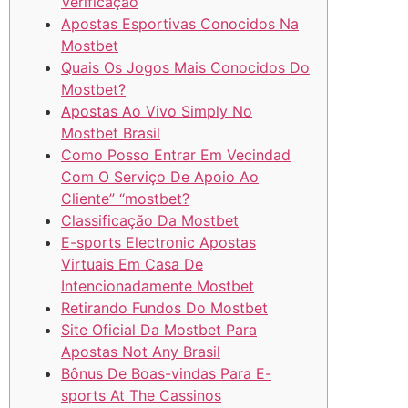
Verificação
Apostas Esportivas Conocidos Na
Mostbet
Quais Os Jogos Mais Conocidos Do
Mostbet?
Apostas Ao Vivo Simply No
Mostbet Brasil
Como Posso Entrar Em Vecindad
Com O Serviço De Apoio Ao
Cliente” “mostbet?
Classificação Da Mostbet
E-sports Electronic Apostas
Virtuais Em Casa De
Intencionadamente Mostbet
Retirando Fundos Do Mostbet
Site Oficial Da Mostbet Para
Apostas Not Any Brasil
Bônus De Boas-vindas Para E-
sports At The Cassinos