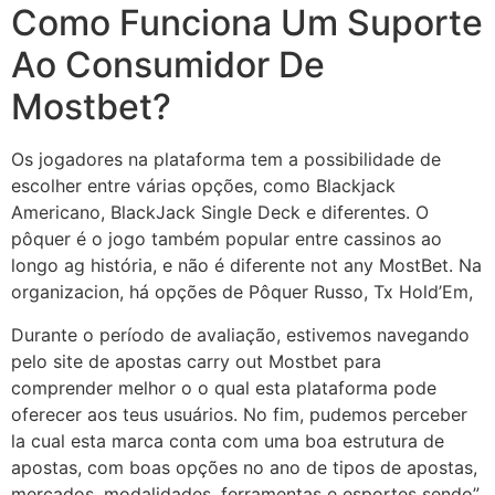
Como Funciona Um Suporte
Ao Consumidor De
Mostbet?
Os jogadores na plataforma tem a possibilidade de
escolher entre várias opções, como Blackjack
Americano, BlackJack Single Deck e diferentes. O
pôquer é o jogo também popular entre cassinos ao
longo ag história, e não é diferente not any MostBet. Na
organizacion, há opções de Pôquer Russo, Tx Hold’Em,
Durante o período de avaliação, estivemos navegando
pelo site de apostas carry out Mostbet para
comprender melhor o o qual esta plataforma pode
oferecer aos teus usuários. No fim, pudemos perceber
la cual esta marca conta com uma boa estrutura de
apostas, com boas opções no ano de tipos de apostas,
mercados, modalidades, ferramentas e esportes sendo”