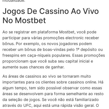
modalidade.
Jogos De Cassino Ao Vivo
No Mostbet
Ao se registrar em plataforma Mostbet, você pode
participar para várias promoções electronic receber
bônus. Por exemplo, os novos jogadores podem
receber um bônus de boas-vindas pelo 1º depósito ou
freespins em caça-níqueis populares. Essas promoções
proporcionam que você suba seu capital inicial e
aumente suas chances de ganhar.
As áreas de cassinos ao vivo se tornaram muito
importantes para os clientes sobre cassinos online. Há
algum tempo, tem sido possível observar como essas
áreas se desenvolvem para forma semelhante ao resto
da seleção de jogos. Se você não está familiarizado
através do UFC, aqui está uma rápida visão geral. O