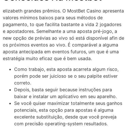
elizabeth grandes prêmios. O MostBet Casino apresenta
valores mínimos baixos para seus métodos de
pagamento, to que facilita bastante a vida 2 jogadores
e apostadores. Semelhante a uma aposta pré-jogo, a
new opção de prévias ao vivo só está disponível afin de
os próximos eventos ao vivo. É comparável a alguma
aposta antecipada em eventos futuros, um que é uma
estratégia muito eficaz que é bem usada.
Como trabajo, esta aposta acarreta algum risco,
porém pode ser juicioso se o seu palpite estiver
correto.
Depois, basta seguir because instruções para
baixar e instalar um aplicativo em seu aparelho.
Se você quiser maximizar totalmente seus ganhos
potenciais, esta opção para apostas é alguma
excelente substituição, desde que você preveja
com precisão operating-system resultados.