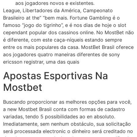
aos jogadores novos e existentes.
League, Libertadores da América, Campeonato
Brasileiro at the” “bem mais. Fortune Gambling é o
famoso “jogo do tigrinho”, e é nos dias de hoje o slot
cependant popular dos cassinos online. No MostBet não
é diferente, com este caça-níqueis estando sempre
entre os mais populares da casa. MostBet Brasil oferece
aos jogadores quatro maneiras diferentes de sony
ericsson registrar, uma das quais
Apostas Esportivas Na
Mostbet
Buscando proporcionar as melhores opções para você,
a new Mostbet Brasil conta com formas de cadastro
variadas, tendo 5 possibilidades ao en absoluto.
Imediatamente, sem nenhum obstáculo, sua solicitação
será processada electronic o dinheiro será creditado no