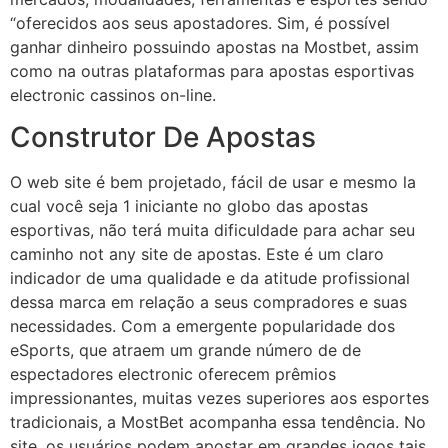
“oferecidos aos seus apostadores. Sim, é possível
ganhar dinheiro possuindo apostas na Mostbet, assim
como na outras plataformas para apostas esportivas
electronic cassinos on-line.
Construtor De Apostas
O web site é bem projetado, fácil de usar e mesmo la
cual você seja 1 iniciante no globo das apostas
esportivas, não terá muita dificuldade para achar seu
caminho not any site de apostas. Este é um claro
indicador de uma qualidade e da atitude profissional
dessa marca em relação a seus compradores e suas
necessidades. Com a emergente popularidade dos
eSports, que atraem um grande número de de
espectadores electronic oferecem prêmios
impressionantes, muitas vezes superiores aos esportes
tradicionais, a MostBet acompanha essa tendência. No
site, os usuários podem apostar em grandes jogos tais