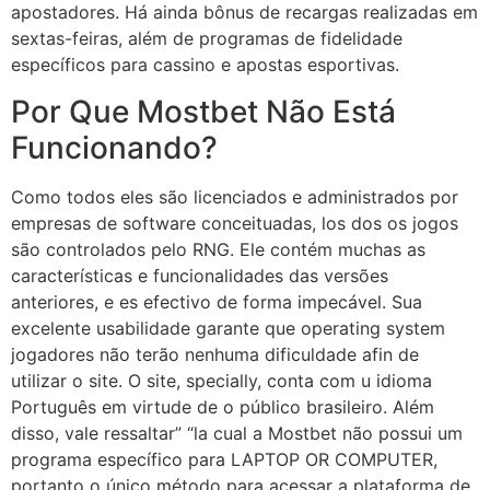
apostadores. Há ainda bônus de recargas realizadas em
sextas-feiras, além de programas de fidelidade
específicos para cassino e apostas esportivas.
Por Que Mostbet Não Está
Funcionando?
Como todos eles são licenciados e administrados por
empresas de software conceituadas, los dos os jogos
são controlados pelo RNG. Ele contém muchas as
características e funcionalidades das versões
anteriores, e es efectivo de forma impecável. Sua
excelente usabilidade garante que operating system
jogadores não terão nenhuma dificuldade afin de
utilizar o site. O site, specially, conta com u idioma
Português em virtude de o público brasileiro. Além
disso, vale ressaltar” “la cual a Mostbet não possui um
programa específico para LAPTOP OR COMPUTER,
portanto o único método para acessar a plataforma de