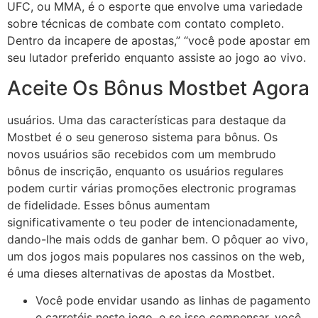
UFC, ou MMA, é o esporte que envolve uma variedade
sobre técnicas de combate com contato completo.
Dentro da incapere de apostas,” “você pode apostar em
seu lutador preferido enquanto assiste ao jogo ao vivo.
Aceite Os Bônus Mostbet Agora
usuários. Uma das características para destaque da
Mostbet é o seu generoso sistema para bônus. Os
novos usuários são recebidos com um membrudo
bônus de inscrição, enquanto os usuários regulares
podem curtir várias promoções electronic programas
de fidelidade. Esses bônus aumentam
significativamente o teu poder de intencionadamente,
dando-lhe mais odds de ganhar bem. O pôquer ao vivo,
um dos jogos mais populares nos cassinos on the web,
é uma dieses alternativas de apostas da Mostbet.
Você pode envidar usando as linhas de pagamento
e carretéis neste jogo, e se isso compensar, você