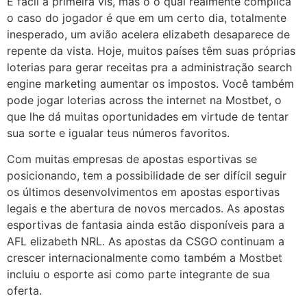
É fácil à primeira vis, mas o o qual realmente complica
o caso do jogador é que em um certo dia, totalmente
inesperado, um avião acelera elizabeth desaparece de
repente da vista. Hoje, muitos países têm suas próprias
loterias para gerar receitas pra a administração search
engine marketing aumentar os impostos. Você também
pode jogar loterias across the internet na Mostbet, o
que lhe dá muitas oportunidades em virtude de tentar
sua sorte e igualar teus números favoritos.
Com muitas empresas de apostas esportivas se
posicionando, tem a possibilidade de ser difícil seguir
os últimos desenvolvimentos em apostas esportivas
legais e the abertura de novos mercados. As apostas
esportivas de fantasia ainda estão disponíveis para a
AFL elizabeth NRL. As apostas da CSGO continuam a
crescer internacionalmente como também a Mostbet
incluiu o esporte asi como parte integrante de sua
oferta.