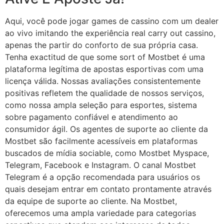
Aqui, você pode jogar games de cassino com um dealer
ao vivo imitando the experiência real carry out cassino,
apenas the partir do conforto de sua própria casa.
Tenha exactitud de que some sort of Mostbet é uma
plataforma legítima de apostas esportivas com uma
licença válida. Nossas avaliações consistentemente
positivas refletem the qualidade de nossos serviços,
como nossa ampla seleção para esportes, sistema
sobre pagamento confiável e atendimento ao
consumidor ágil. Os agentes de suporte ao cliente da
Mostbet são facilmente acessíveis em plataformas
buscados de mídia sociable, como Mostbet Myspace,
Telegram, Facebook e Instagram. O canal Mostbet
Telegram é a opção recomendada para usuários os
quais desejam entrar em contato prontamente através
da equipe de suporte ao cliente. Na Mostbet,
oferecemos uma ampla variedade para categorias