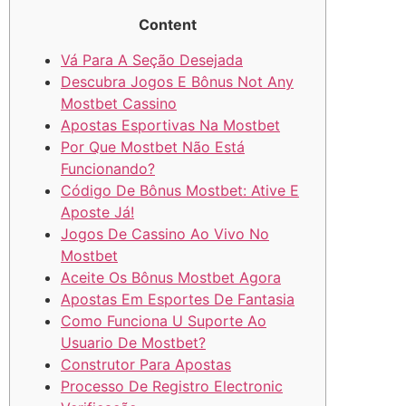
Content
Vá Para A Seção Desejada
Descubra Jogos E Bônus Not Any
Mostbet Cassino
Apostas Esportivas Na Mostbet
Por Que Mostbet Não Está
Funcionando?
Código De Bônus Mostbet: Ative E
Aposte Já!
Jogos De Cassino Ao Vivo No
Mostbet
Aceite Os Bônus Mostbet Agora
Apostas Em Esportes De Fantasia
Como Funciona U Suporte Ao
Usuario De Mostbet?
Construtor Para Apostas
Processo De Registro Electronic