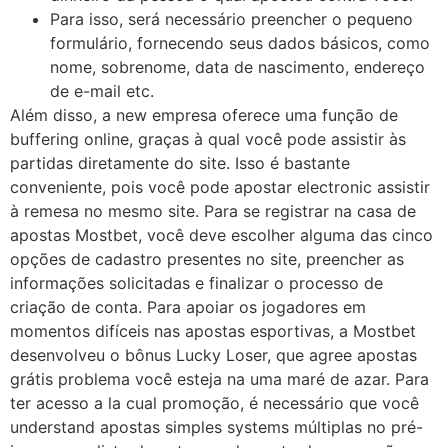
Para isso, será necessário preencher o pequeno
formulário, fornecendo seus dados básicos, como
nome, sobrenome, data de nascimento, endereço
de e-mail etc.
Além disso, a new empresa oferece uma função de
buffering online, graças à qual você pode assistir às
partidas diretamente do site. Isso é bastante
conveniente, pois você pode apostar electronic assistir
à remesa no mesmo site. Para se registrar na casa de
apostas Mostbet, você deve escolher alguma das cinco
opções de cadastro presentes no site, preencher as
informações solicitadas e finalizar o processo de
criação de conta. Para apoiar os jogadores em
momentos difíceis nas apostas esportivas, a Mostbet
desenvolveu o bônus Lucky Loser, que agree apostas
grátis problema você esteja na uma maré de azar. Para
ter acesso a la cual promoção, é necessário que você
understand apostas simples systems múltiplas no pré-