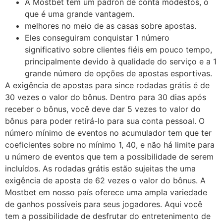
A Mostbet tem um padrón de conta modestos, o
que é uma grande vantagem.
melhores no meio de as casas sobre apostas.
Eles conseguiram conquistar 1 número
significativo sobre clientes fiéis em pouco tempo,
principalmente devido à qualidade do serviço e a 1
grande número de opções de apostas esportivas.
A exigência de apostas para since rodadas grátis é de
30 vezes o valor do bônus. Dentro para 30 dias após
receber o bônus, você deve dar 5 vezes to valor do
bônus para poder retirá-lo para sua conta pessoal. O
número mínimo de eventos no acumulador tem que ter
coeficientes sobre no mínimo 1, 40, e não há limite para
u número de eventos que tem a possibilidade de serem
incluídos. As rodadas grátis estão sujeitas the uma
exigência de aposta de 62 vezes o valor do bônus. A
Mostbet em nosso país oferece uma ampla variedade
de ganhos possíveis para seus jogadores. Aqui você
tem a possibilidade de desfrutar do entretenimento de