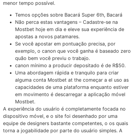
menor tempo possível.
Temos opções sobre Bacará Super 6th, Bacará
Não perca estas vantagens – Cadastre-se na
Mostbet hoje em dia e eleve sua experiência de
apostas a novos patamares.
Se você apostar em pontuação precisa, por
exemplo, o canon que você ganha é baseado zero
quão bem você previu o trabajo.
canon mínimo a producir depositado é de R$50.
Uma abordagem rápida e tranquilo para criar
alguma conta Mostbet at the começar a el uso as
capacidades de uma plataforma enquanto estiver
em movimento é descarregar a aplicação móvel
Mostbet.
A experiência do usuário é completamente focada no
dispositivo móvel, e o site foi desenhado por uma
equipe de designers bastante competentes, o os quais
torna a jogabilidade por parte do usuário simples. A