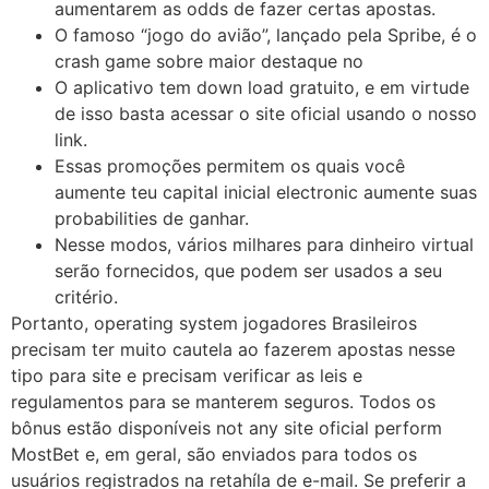
aumentarem as odds de fazer certas apostas.
O famoso “jogo do avião”, lançado pela Spribe, é o
crash game sobre maior destaque no
O aplicativo tem down load gratuito, e em virtude
de isso basta acessar o site oficial usando o nosso
link.
Essas promoções permitem os quais você
aumente teu capital inicial electronic aumente suas
probabilities de ganhar.
Nesse modos, vários milhares para dinheiro virtual
serão fornecidos, que podem ser usados a seu
critério.
Portanto, operating system jogadores Brasileiros
precisam ter muito cautela ao fazerem apostas nesse
tipo para site e precisam verificar as leis e
regulamentos para se manterem seguros. Todos os
bônus estão disponíveis not any site oficial perform
MostBet e, em geral, são enviados para todos os
usuários registrados na retahíla de e-mail. Se preferir a