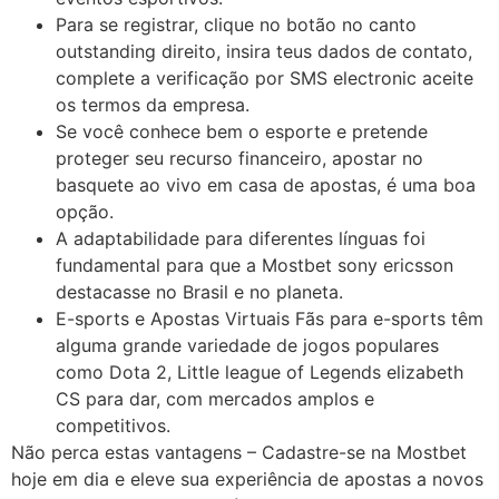
Para se registrar, clique no botão no canto
outstanding direito, insira teus dados de contato,
complete a verificação por SMS electronic aceite
os termos da empresa.
Se você conhece bem o esporte e pretende
proteger seu recurso financeiro, apostar no
basquete ao vivo em casa de apostas, é uma boa
opção.
A adaptabilidade para diferentes línguas foi
fundamental para que a Mostbet sony ericsson
destacasse no Brasil e no planeta.
E-sports e Apostas Virtuais Fãs para e-sports têm
alguma grande variedade de jogos populares
como Dota 2, Little league of Legends elizabeth
CS para dar, com mercados amplos e
competitivos.
Não perca estas vantagens – Cadastre-se na Mostbet
hoje em dia e eleve sua experiência de apostas a novos