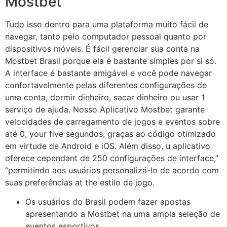
Mostbet
Tudo isso dentro para uma plataforma muito fácil de
navegar, tanto pelo computador pessoal quanto por
dispositivos móveis. É fácil gerenciar sua conta na
Mostbet Brasil porque ela é bastante simples por si só.
A interface é bastante amigável e você pode navegar
confortavelmente pelas diferentes configurações de
uma conta, dormir dinheiro, sacar dinheiro ou usar 1
serviço de ajuda. Nosso Aplicativo Mostbet garante
velocidades de carregamento de jogos e eventos sobre
até 0, your five segundos, graças ao código otimizado
em virtude de Android e iOS. Além disso, u aplicativo
oferece cependant de 250 configurações de interface,”
“permitindo aos usuários personalizá-lo de acordo com
suas preferências at the estilo de jogo.
Os usuários do Brasil podem fazer apostas
apresentando a Mostbet na uma ampla seleção de
eventos esportivos.