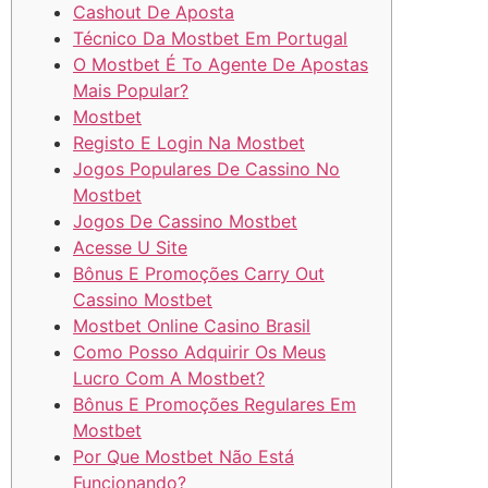
Cashout De Aposta
Técnico Da Mostbet Em Portugal
O Mostbet É To Agente De Apostas
Mais Popular?
Mostbet
Registo E Login Na Mostbet
Jogos Populares De Cassino No
Mostbet
Jogos De Cassino Mostbet
Acesse U Site
Bônus E Promoções Carry Out
Cassino Mostbet
Mostbet Online Casino Brasil
Como Posso Adquirir Os Meus
Lucro Com A Mostbet?
Bônus E Promoções Regulares Em
Mostbet
Por Que Mostbet Não Está
Funcionando?