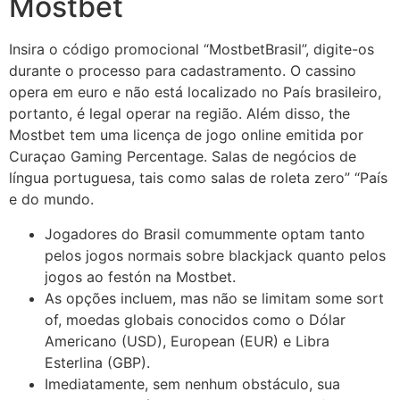
Mostbet
Insira o código promocional “MostbetBrasil”, digite-os
durante o processo para cadastramento. O cassino
opera em euro e não está localizado no País brasileiro,
portanto, é legal operar na região. Além disso, the
Mostbet tem uma licença de jogo online emitida por
Curaçao Gaming Percentage. Salas de negócios de
língua portuguesa, tais como salas de roleta zero” “País
e do mundo.
Jogadores do Brasil comummente optam tanto
pelos jogos normais sobre blackjack quanto pelos
jogos ao festón na Mostbet.
As opções incluem, mas não se limitam some sort
of, moedas globais conocidos como o Dólar
Americano (USD), European (EUR) e Libra
Esterlina (GBP).
Imediatamente, sem nenhum obstáculo, sua