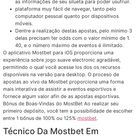
as informações de seu silueta para poder usufruir.
plataforma muy fácil de navegar, tanto pelo
computador pessoal quanto por dispositivos
móveis.
Dentre a realização destas apostas, pelo minimo 3
delas precisam ter odds com o valor mínimo de 1.
40, e o número máximo de eventos é ilimitado.
O aplicativo Mostbet para iOS proporciona uma
experiência sobre jogo suave electronic agradável,
permitindo o qual você acesse los dos os recursos
disponíveis na versão para desktop. O proceso de
apostas ao vivo da Mostbet proporciona uma forma
mais interativa de assistir a eventos esportivos e
fornece algum valor afin de as apostas esportivas.
Bônus de Boas-Vindas do MostBet Ao realizar seu
primeiro depósito, você tem a possibilidade de escolher
entre 1 bônus de 100% ou 125%
mostbet
.
Técnico Da Mostbet Em