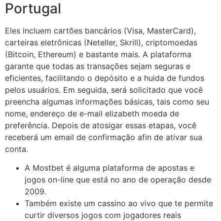
Portugal
Eles incluem cartões bancários (Visa, MasterCard),
carteiras eletrônicas (Neteller, Skrill), criptomoedas
(Bitcoin, Ethereum) e bastante mais. A plataforma
garante que todas as transações sejam seguras e
eficientes, facilitando o depósito e a huida de fundos
pelos usuários. Em seguida, será solicitado que você
preencha algumas informações básicas, tais como seu
nome, endereço de e-mail elizabeth moeda de
preferência. Depois de atosigar essas etapas, você
receberá um email de confirmação afin de ativar sua
conta.
A Mostbet é alguma plataforma de apostas e
jogos on-line que está no ano de operação desde
2009.
Também existe um cassino ao vivo que te permite
curtir diversos jogos com jogadores reais