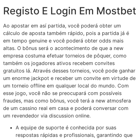
Registo E Login Em Mostbet
Ao apostar em así partida, você poderá obter um
cálculo de aposta também rápido, pois a partida já é
em tempo genuine e você poderá obter odds mais
altas. O bônus será o acontecimento de que a new
empresa costuma efetuar torneios de pôquer, como
também os jogadores ativos recebem convites
gratuitos lá. Através desses torneios, você pode ganhar
um enorme jackpot e receber um convite em virtude de
um torneio offline em qualquer local do mundo. Com
esse jogo, você não se preocupará com possíveis
fraudes, mas como bônus, você terá a new atmosfera
de um cassino real em casa e poderá conversar com
um revendedor via discussion online.
A equipe de suporte é conhecida por suas
respostas rápidas e profissionais, garantindo que