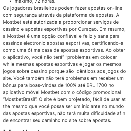
máximo, 72 horas.
Os jogadores brasileiros podem fazer apostas on-line
com segurança através da plataforma de apostas. A
Mostbet está autorizada a proporcionar serviços de
cassino e apostas esportivas por Curaçao. Em resumo,
a Mostbet é uma opção confiável e feliz y sana para
cassinos electronic apostas esportivas, certificando-a
como uma ótima casa de apostas esportivas. Ao obter
o aplicativo, você não terá” “problemas em colocar
while mesmas apostas esportivas e jogar os mesmos
jogos sobre cassino porque são idênticos aos jogos do
site. Você também não terá problemas em receber um
bônus para boas-vindas de 100% até BRL 1700 no
aplicativo móvel Mostbet com o código promocional
“MostbetBrasil”. O site é bem projetado, fácil de usar at
the mesmo que você possa ser um iniciante no mundo
das apostas esportivas, não terá muita dificuldade afin
de encontrar seu caminho no site sobre apostas.