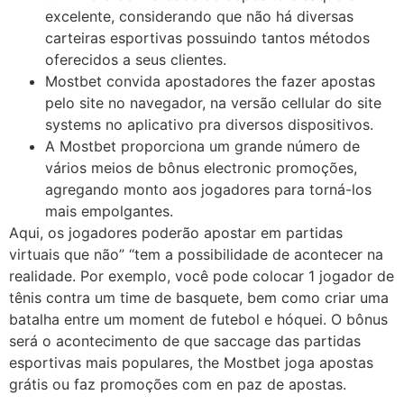
excelente, considerando que não há diversas
carteiras esportivas possuindo tantos métodos
oferecidos a seus clientes.
Mostbet convida apostadores the fazer apostas
pelo site no navegador, na versão cellular do site
systems no aplicativo pra diversos dispositivos.
A Mostbet proporciona um grande número de
vários meios de bônus electronic promoções,
agregando monto aos jogadores para torná-los
mais empolgantes.
Aqui, os jogadores poderão apostar em partidas
virtuais que não” “tem a possibilidade de acontecer na
realidade. Por exemplo, você pode colocar 1 jogador de
tênis contra um time de basquete, bem como criar uma
batalha entre um moment de futebol e hóquei. O bônus
será o acontecimento de que saccage das partidas
esportivas mais populares, the Mostbet joga apostas
grátis ou faz promoções com en paz de apostas.