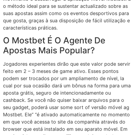
o método ideal para se sustentar actualizado sobre as
suas apostas assim como os eventos desportivos para
que gosta, graças à sua disposição de fácil utilização e
características práticas.
O Mostbet É O Agente De
Apostas Mais Popular?
Jogadores experientes dirão que este valor pode servir
feito em 2 – 3 meses de game ativo. Esses pontos
podem ser trocados por um ampliamento de nível, la
cual por sua ocasião dará um bônus na forma para uma
aposta grátis, seguro de intencionadamente ou
cashback. Se você não quiser baixar arquivos para o
seu gadget, poderá usar some sort of versão móvel ag
Mostbet. Ele” “é ativado automaticamente no momento
em que você acessa to site da companhia através do
browser que está instalado em seu aparato móvel. Em