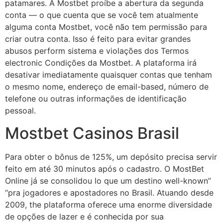
patamares. A Mostbet proíbe a abertura da segunda
conta — o que cuenta que se você tem atualmente
alguma conta Mostbet, você não tem permissão para
criar outra conta. Isso é feito para evitar grandes
abusos perform sistema e violações dos Termos
electronic Condições da Mostbet. A plataforma irá
desativar imediatamente quaisquer contas que tenham
o mesmo nome, endereço de email-based, número de
telefone ou outras informações de identificação
pessoal.
Mostbet Casinos Brasil
Para obter o bônus de 125%, um depósito precisa servir
feito em até 30 minutos após o cadastro. O MostBet
Online já se consolidou lo que um destino well-known”
“pra jogadores e apostadores no Brasil. Atuando desde
2009, the plataforma oferece uma enorme diversidade
de opções de lazer e é conhecida por sua