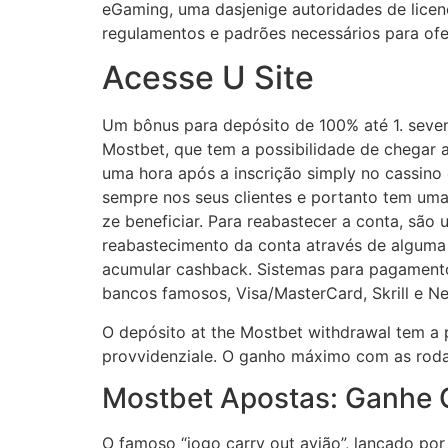
eGaming, uma dasjenige autoridades de licen
regulamentos e padrões necessários para ofe
Acesse U Site
Um bônus para depósito de 100% até 1. seven
Mostbet, que tem a possibilidade de chegar 
uma hora após a inscrição simply no cassino 
sempre nos seus clientes e portanto tem uma
ze beneficiar. Para reabastecer a conta, são 
reabastecimento da conta através de alguma 
acumular cashback. Sistemas para pagamento 
bancos famosos, Visa/MasterCard, Skrill e Net
O depósito at the Mostbet withdrawal tem a p
provvidenziale. O ganho máximo com as rodad
Mostbet Apostas: Ganhe 
O famoso “jogo carry out avião”, lançado por