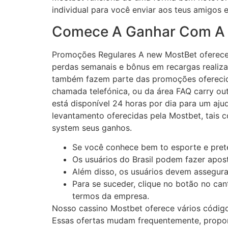
individual para você enviar aos teus amigos 
Comece A Ganhar Com A
Promoções Regulares A new MostBet oferece 
perdas semanais e bônus em recargas realizad
também fazem parte das promoções oferecidas
chamada telefónica, ou da área FAQ carry out
está disponível 24 horas por dia para um aj
levantamento oferecidas pela Mostbet, tais co
system seus ganhos.
Se você conhece bem to esporte e pret
Os usuários do Brasil podem fazer apo
Além disso, os usuários devem assegura
Para se suceder, clique no botão no cant
termos da empresa.
Nosso cassino Mostbet oferece vários código
Essas ofertas mudam frequentemente, propor