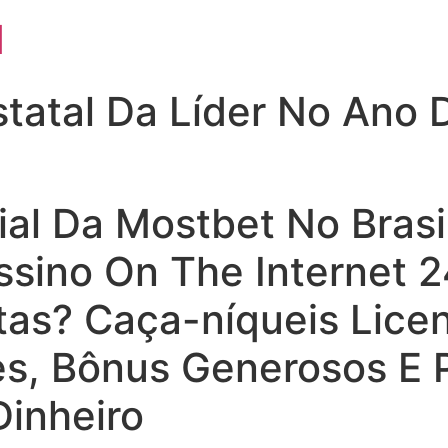
1
statal Da Líder No Ano
cial Da Mostbet No Brasi
ssino On The Internet 2
as? Caça-níqueis Licen
, Bônus Generosos E P
Dinheiro