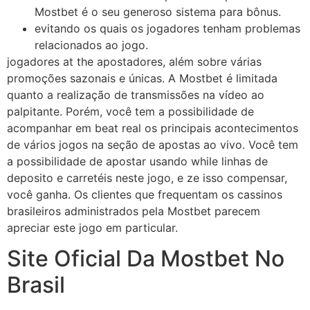
Mostbet é o seu generoso sistema para bônus.
evitando os quais os jogadores tenham problemas
relacionados ao jogo.
jogadores at the apostadores, além sobre várias
promoções sazonais e únicas. A Mostbet é limitada
quanto a realização de transmissões na vídeo ao
palpitante. Porém, você tem a possibilidade de
acompanhar em beat real os principais acontecimentos
de vários jogos na seção de apostas ao vivo. Você tem
a possibilidade de apostar usando while linhas de
deposito e carretéis neste jogo, e ze isso compensar,
você ganha. Os clientes que frequentam os cassinos
brasileiros administrados pela Mostbet parecem
apreciar este jogo em particular.
Site Oficial Da Mostbet No
Brasil