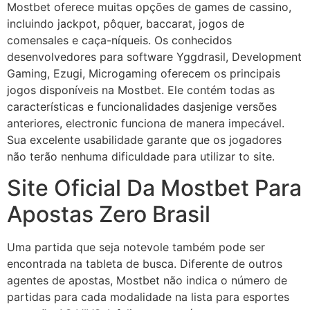
Mostbet oferece muitas opções de games de cassino,
incluindo jackpot, pôquer, baccarat, jogos de
comensales e caça-níqueis. Os conhecidos
desenvolvedores para software Yggdrasil, Development
Gaming, Ezugi, Microgaming oferecem os principais
jogos disponíveis na Mostbet. Ele contém todas as
características e funcionalidades dasjenige versões
anteriores, electronic funciona de manera impecável.
Sua excelente usabilidade garante que os jogadores
não terão nenhuma dificuldade para utilizar to site.
Site Oficial Da Mostbet Para
Apostas Zero Brasil
Uma partida que seja notevole também pode ser
encontrada na tableta de busca. Diferente de outros
agentes de apostas, Mostbet não indica o número de
partidas para cada modalidade na lista para esportes