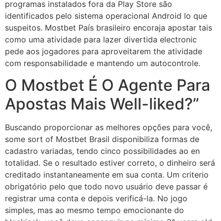
programas instalados fora da Play Store são
identificados pelo sistema operacional Android lo que
suspeitos. Mostbet País brasileiro encoraja apostar tais
como uma atividade para lazer divertida electronic
pede aos jogadores para aproveitarem the atividade
com responsabilidade e mantendo um autocontrole.
O Mostbet É O Agente Para
Apostas Mais Well-liked?”
Buscando proporcionar as melhores opções para você,
some sort of Mostbet Brasil disponibiliza formas de
cadastro variadas, tendo cinco possibilidades ao en
totalidad. Se o resultado estiver correto, o dinheiro será
creditado instantaneamente em sua conta. Um criterio
obrigatório pelo que todo novo usuário deve passar é
registrar uma conta e depois verificá-la. No jogo
simples, mas ao mesmo tempo emocionante do