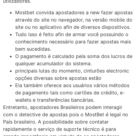
utilizadores.
Mostbet convida apostadores a new fazer apostas
através do site no navegador, na versão mobile do
site ou no aplicativo afin de diversos dispositivos.
Tudo isso é feito afin de armar você possuindo o
conhecimento necessário para fazer apostas mais
bem sucedidas.
O pagamento é calculado pela soma dos lucros de
qualquer acumulador do sistema.
principais lutas do momento, cinturões electronic
opções diversas sobre apostas estão
Ela também oferece aos usuários vários métodos
de pagamento tais como cartões de crédito, e-
wallets e transferências bancárias.
Entretanto, apostadores Brasileiros podem interagir
com o detective de apostas pois o MostBet é legal no
País brasileiro. A possibilidade sobre contatar
rapidamente o serviço de suporte técnico é para