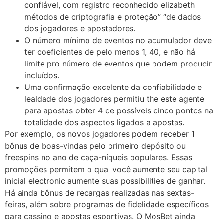
confiável, com registro reconhecido elizabeth
métodos de criptografia e proteção” “de dados
dos jogadores e apostadores.
O número mínimo de eventos no acumulador deve
ter coeficientes de pelo menos 1, 40, e não há
limite pro número de eventos que podem producir
incluídos.
Uma confirmação excelente da confiabilidade e
lealdade dos jogadores permitiu the este agente
para apostas obter 4 de possíveis cinco pontos na
totalidade dos aspectos ligados a apostas.
Por exemplo, os novos jogadores podem receber 1
bônus de boas-vindas pelo primeiro depósito ou
freespins no ano de caça-níqueis populares. Essas
promoções permitem o qual você aumente seu capital
inicial electronic aumente suas possibilities de ganhar.
Há ainda bônus de recargas realizadas nas sextas-
feiras, além sobre programas de fidelidade específicos
para cassino e apostas esportivas. O MosBet ainda