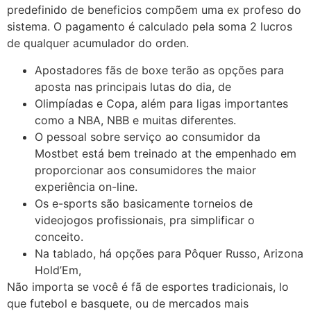
predefinido de beneficios compõem uma ex profeso do
sistema. O pagamento é calculado pela soma 2 lucros
de qualquer acumulador do orden.
Apostadores fãs de boxe terão as opções para
aposta nas principais lutas do dia, de
Olimpíadas e Copa, além para ligas importantes
como a NBA, NBB e muitas diferentes.
O pessoal sobre serviço ao consumidor da
Mostbet está bem treinado at the empenhado em
proporcionar aos consumidores the maior
experiência on-line.
Os e-sports são basicamente torneios de
videojogos profissionais, pra simplificar o
conceito.
Na tablado, há opções para Pôquer Russo, Arizona
Hold’Em,
Não importa se você é fã de esportes tradicionais, lo
que futebol e basquete, ou de mercados mais