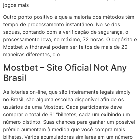
jogos mais
Outro ponto positivo é que a maioria dos métodos têm
tempo de processamento instantâneo. No se dos
saques, contando com a verificação de segurança, o
processamento leva, no máximo, 72 horas. O depósito e
Mostbet withdrawal podem ser feitos de mais de 20
maneiras diferentes, e o
Mostbet – Site Oficial Not Any
Brasil
As loterias on-line, que são inteiramente legais simply
no Brasil, são alguma escolha disponível afin de os
usuários de uma Mostbet. Cada participante deve
comprar o total de 6″ “bilhetes, cada um exibindo um
número distinto. Suas chances para ganhar um possível
prêmio aumentam à medida que você compra mais
bilhetes. Vários acumuladores similares em um número