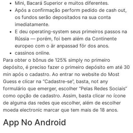
Mini, Bacará Superior e muitos diferentes.
Após a confirmação perform pedido de cash out,
os fundos serão depositados na sua conta
imediatamente.
E deu operating-system seus primeiros passos na
Rússia — porém, foi bem além da Continente
europeo com o är anpassad för dos anos.
cassinos online.
Para obter o bônus de 125% simply no primeiro
depósito, é preciso fazer o primeiro depósito em até 30
min após o cadastro. Ao entrar no website do Most
Guess e clicar na “Cadastre-se”, basta, not any
formulário que emerger, escolher “Pelas Redes Sociais”
como opção de cadastro. Assim, basta clicar no ícone
de alguma das redes que escolher, além de escolher
moeda electronic marcar que tem mais de 18 anos.
App No Android