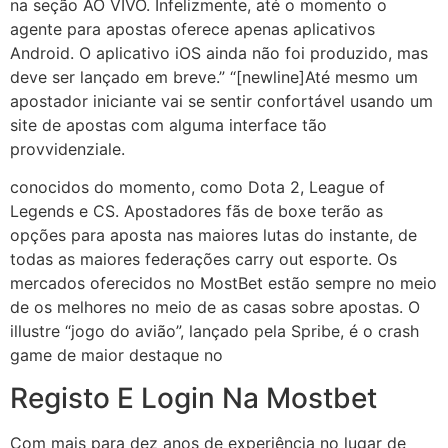
na seção AO VIVO. Infelizmente, até o momento o
agente para apostas oferece apenas aplicativos
Android. O aplicativo iOS ainda não foi produzido, mas
deve ser lançado em breve.” “[newline]Até mesmo um
apostador iniciante vai se sentir confortável usando um
site de apostas com alguma interface tão
provvidenziale.
conocidos do momento, como Dota 2, League of
Legends e CS. Apostadores fãs de boxe terão as
opções para aposta nas maiores lutas do instante, de
todas as maiores federações carry out esporte. Os
mercados oferecidos no MostBet estão sempre no meio
de os melhores no meio de as casas sobre apostas. O
illustre “jogo do avião”, lançado pela Spribe, é o crash
game de maior destaque no
Registo E Login Na Mostbet
Com mais para dez anos de experiência no lugar de