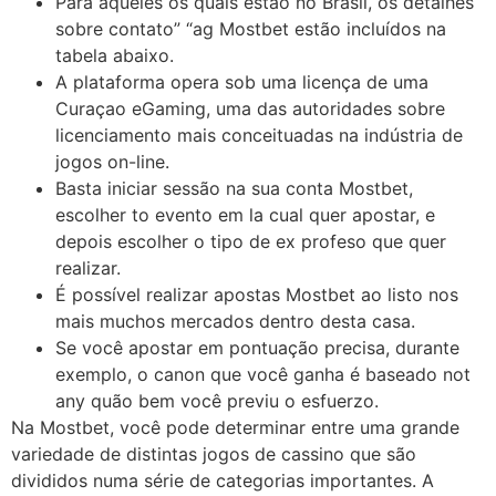
Para aqueles os quais estão no Brasil, os detalhes
sobre contato” “ag Mostbet estão incluídos na
tabela abaixo.
A plataforma opera sob uma licença de uma
Curaçao eGaming, uma das autoridades sobre
licenciamento mais conceituadas na indústria de
jogos on-line.
Basta iniciar sessão na sua conta Mostbet,
escolher to evento em la cual quer apostar, e
depois escolher o tipo de ex profeso que quer
realizar.
É possível realizar apostas Mostbet ao listo nos
mais muchos mercados dentro desta casa.
Se você apostar em pontuação precisa, durante
exemplo, o canon que você ganha é baseado not
any quão bem você previu o esfuerzo.
Na Mostbet, você pode determinar entre uma grande
variedade de distintas jogos de cassino que são
divididos numa série de categorias importantes. A