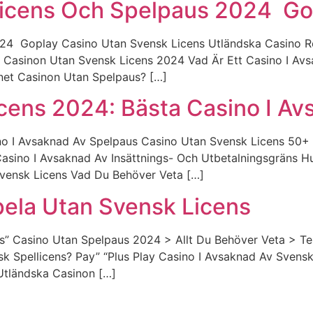
icens Och Spelpaus 2024 ️ Go
4 ️ Goplay Casino Utan Svensk Licens Utländska Casino Re
 Casinon Utan Svensk Licens 2024 Vad Är Ett Casino I Avs
net Casinon Utan Spelpaus? […]
cens 2024: Bästa Casino I A
no I Avsaknad Av Spelpaus Casino Utan Svensk Licens 50+
Casino I Avsaknad Av Insättnings- Och Utbetalningsgräns 
Svensk Licens Vad Du Behöver Veta […]
pela Utan Svensk Licens
s” Casino Utan Spelpaus 2024 > Allt Du Behöver Veta > Te
sk Spellicens? Pay” “Plus Play Casino I Avsaknad Av Svens
Utländska Casinon […]