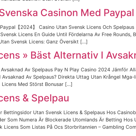
a Svenska Casinon Med Payp
 Paypal【2024】 Casino Utan Svensk Licens Och Spelpaus 2
 Svensk Licens En Guide Until Fördelarna Av Free Rounds,
tan Svensk Licens: Ganz Översikt […]
ens » Bäst Alternativ I Avsa
 I Avsaknad Av Spelpaus Pay N Play Casino 2024 Jämför Al
 I Avsaknad Av Spelpaus? Direkta Uttag Utan Krångel Mga-l
k Licens Med Störst Bonusar […]
cens & Spelpau
r Bettingsidor Utan Svensk Licens & Spelpaus Hos Casinob
der Som Numera Är Blockerade Utomlands Är Betting Hos Ut
 Licens Som Listas På Ocs Storbritannien – Gambling Comm