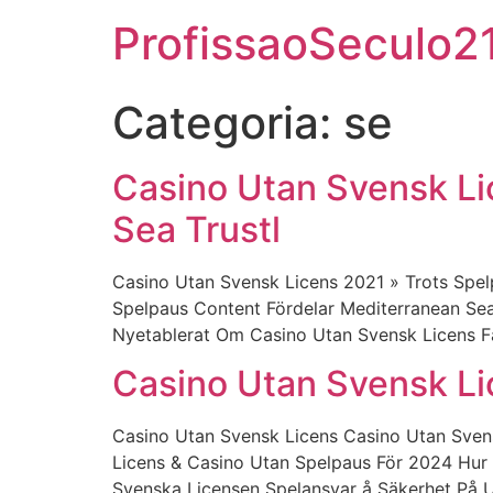
ProfissaoSeculo2
Categoria:
se
Casino Utan Svensk Li
Sea Trustl
Casino Utan Svensk Licens 2021 » Trots Spel
Spelpaus Content Fördelar Mediterranean Sea
Nyetablerat Om Casino Utan Svensk Licens F
Casino Utan Svensk Li
Casino Utan Svensk Licens Casino Utan Sven
Licens & Casino Utan Spelpaus För 2024 Hur 
Svenska Licensen Spelansvar å Säkerhet På 