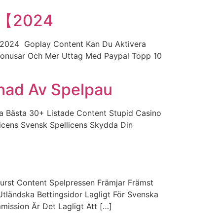
al【2024
024 ️ Goplay Content Kan Du Aktivera
 Bonusar Och Mer Uttag Med Paypal Topp 10
knad Av Spelpau
la Bästa 30+ Listade Content Stupid Casino
icens Svensk Spellicens Skydda Din
urst Content Spelpressen Främjar Främst
ländska Bettingsidor Lagligt För Svenska
ission Är Det Lagligt Att […]