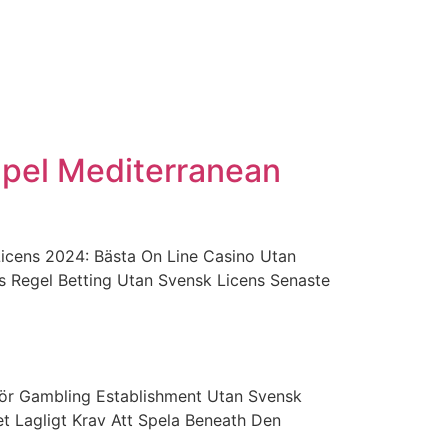
Spel Mediterranean
Licens 2024: Bästa On Line Casino Utan
s Regel Betting Utan Svensk Licens Senaste
För Gambling Establishment Utan Svensk
t Lagligt Krav Att Spela Beneath Den